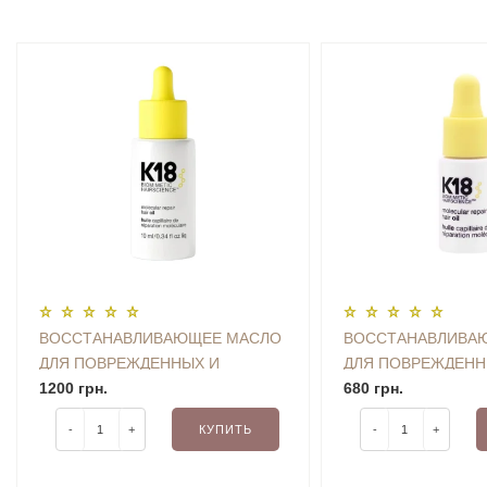
ВОССТАНАВЛИВАЮЩЕЕ МАСЛО
ВОССТАНАВЛИВА
ДЛЯ ПОВРЕЖДЕННЫХ И
ДЛЯ ПОВРЕЖДЕНН
ОСЛАБЛЕННЫХ ВОЛОС K18
1200 грн.
ОСЛАБЛЕННЫХ ВО
680 грн.
MOLECULAR REPAIR HAIR OIL 10
MOLECULAR REPAIR
-
+
КУПИТЬ
-
+
ML
ML MINI