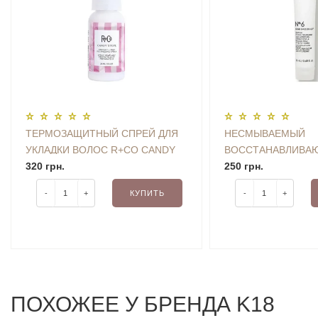
ТЕРМОЗАЩИТНЫЙ СПРЕЙ ДЛЯ
НЕСМЫВАЕМЫЙ
УКЛАДКИ ВОЛОС R+CO CANDY
ВОССТАНАВЛИВА
STRIPE PROTECT AND PREP
320 грн.
ДЛЯ УКЛАДКИ ВОЛ
250 грн.
DETANGLING SPRAY 30 ML MINI
NO.6 BOND SMOOT
-
+
КУПИТЬ
-
+
STYLING CREME 2
ПОХОЖЕЕ У БРЕНДА K18