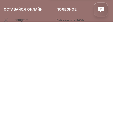
ОСТАВАЙСЯ ОНЛАЙН
ПОЛЕЗНОЕ
Как сделать заказ
Instagram
Контакты
Оплата и доставка
Возврат и обмен
Оферта и политика
конфиденциальности
Производители
Блог
ПРОДУКЦИЯ
Декоративная косметика
Уход за лицом