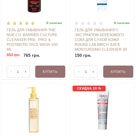
В наличии
В наличии
ГЕЛЬ ДЛЯ УМЫВАНИЯ THE
ГЕЛЬ ДЛЯ УМЫВАНИЯ С
NUE CO. BARRIER CULTURE
ЭКСТРАКТОМ БЕРЕЗОВОГО
CLEANSER PRE-, PRO- &
СОКА ДЛЯ СУХОЙ КОЖИ
POSTBIOTIC FACE WASH 100
ROUND LAB BIRCH JUICE
ML
MOISTURIZING CLEANSER 30
ML MINI
850 грн.
765 грн.
150 грн.
-
+
КУПИТЬ
-
+
КУПИТЬ
СКИДКА 20 %