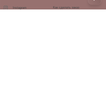
Как сделать заказ
Instagram
Контакты
Оплата и доставка
Возврат и обмен
Оферта и политика
конфиденциальности
Производители
Блог
ПРОДУКЦИЯ
Декоративная косметика
Уход за лицом
Уход за волосами