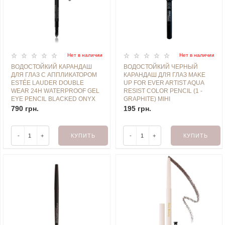
Нет в наличии
Нет в наличии
ВОДОСТОЙКИЙ КАРАНДАШ
ВОДОСТОЙКИЙ ЧЕРНЫЙ
ДЛЯ ГЛАЗ С АППЛИКАТОРОМ
КАРАНДАШ ДЛЯ ГЛАЗ MAKE
ESTÉE LAUDER DOUBLE
UP FOR EVER ARTIST AQUA
WEAR 24H WATERPROOF GEL
RESIST COLOR PENCIL (1 -
EYE PENCIL BLACKED ONYX
GRAPHITE) МІНІ
0.35 G (БЕЗ КОРОБОЧКИ, ИЗ
790 грн.
195 грн.
НАБОРА)
-
+
КУПИТЬ
-
+
КУПИТЬ