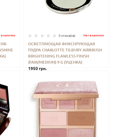
 в наличии
Нет в наличии
0 отзыв(ов)
ИК-
ОСВЕТЛЯЮЩАЯ ФИКСИРУЮЩАЯ
NSHINE
ПУДРА CHARLOTTE TILBURY AIRBRUSH
ИТЬ
-
+
КУПИТЬ
КА)
BRIGHTENING FLAWLESS FINISH
(FAIR/MEDIUM) 9 G (УЦЕНКА)
1950 грн.