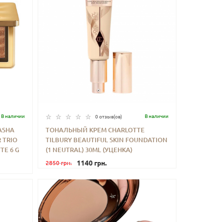
В наличии
В наличии
0 отзыв(ов)
ASHA
ТОНАЛЬНЫЙ КРЕМ CHARLOTTE
 TRIO
TILBURY BEAUTIFUL SKIN FOUNDATION
ИТЬ
-
+
КУПИТЬ
TE 6 G
(1 NEUTRAL) 30ML (УЦЕНКА)
1140 грн.
2850 грн.