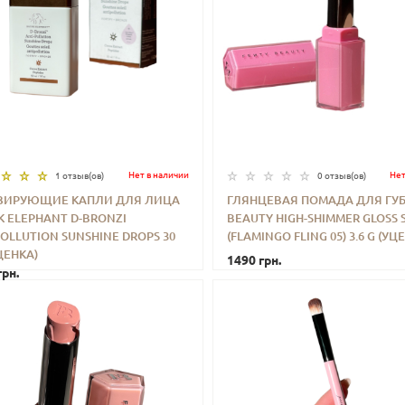
Нет в наличии
Нет
1 отзыв(ов)
0 отзыв(ов)
ЗИРУЮЩИЕ КАПЛИ ДЛЯ ЛИЦА
ГЛЯНЦЕВАЯ ПОМАДА ДЛЯ ГУБ
 ELEPHANT D-BRONZI
BEAUTY HIGH-SHIMMER GLOSS 
+
КУПИТЬ
-
+
КУП
OLLUTION SUNSHINE DROPS 30
(FLAMINGO FLING 05) 3.6 G (УЦ
ЦЕНКА)
1490 грн.
грн.