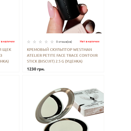
 в наличии
Нет в наличии
0 отзыв(ов)
И ЩЕК
КРЕМОВЫЙ СКУЛЬПТОР WESTMAN
ЕЗ
ATELIER PETITE FACE TRACE CONTOUR
ИТЬ
-
+
КУПИТЬ
НКА)
STICK (BISCUIT) 2.5 G (УЦЕНКА)
1230 грн.