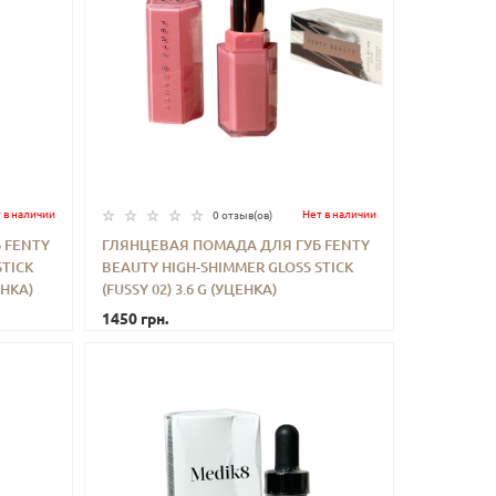
 в наличии
Нет в наличии
0 отзыв(ов)
 FENTY
ГЛЯНЦЕВАЯ ПОМАДА ДЛЯ ГУБ FENTY
STICK
BEAUTY HIGH-SHIMMER GLOSS STICK
ИТЬ
-
+
КУПИТЬ
ЕНКА)
(FUSSY 02) 3.6 G (УЦЕНКА)
1450 грн.