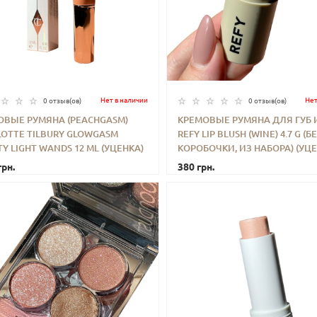
Нет в наличии
Нет
0 отзыв(ов)
0 отзыв(ов)
ОВЫЕ РУМЯНА (PEACHGASM)
КРЕМОВЫЕ РУМЯНА ДЛЯ ГУБ 
LOTTE TILBURY GLOWGASM
REFY LIP BLUSH (WINE) 4.7 G (Б
+
КУПИТЬ
-
+
КУП
Y LIGHT WANDS 12 ML (УЦЕНКА)
КОРОБОЧКИ, ИЗ НАБОРА) (УЦЕ
грн.
380 грн.