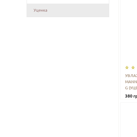
Уценка
УВЛА
MANNA
-
G (УЦ
380 гр