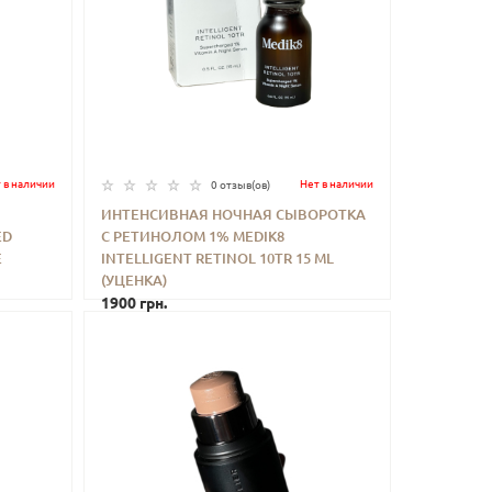
 в наличии
Нет в наличии
0 отзыв(ов)
ИНТЕНСИВНАЯ НОЧНАЯ СЫВОРОТКА
ED
С РЕТИНОЛОМ 1% MEDIK8
ИТЬ
-
+
КУПИТЬ
E
INTELLIGENT RETINOL 10TR 15 ML
(УЦЕНКА)
1900 грн.