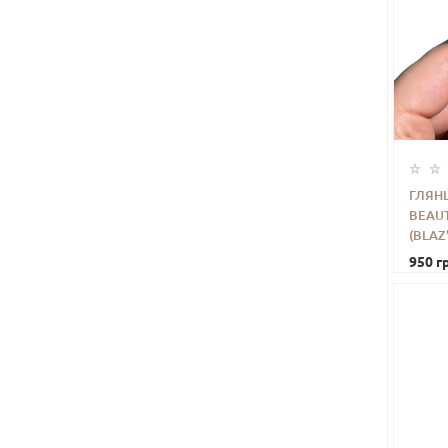
ГЛЯН
BEAUT
-
(BLAZ
950 гр