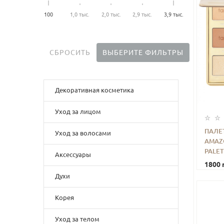
100
1,0 тыс.
2,0 тыс.
2,9 тыс.
3,9 тыс.
СБРОСИТЬ
ВЫБЕРИТЕ ФИЛЬТРЫ
Декоративная косметика
Уход за лицом
ПАЛЕ
Уход за волосами
AMAZ
-
PALET
Аксессуары
1800 
Духи
Корея
Уход за телом