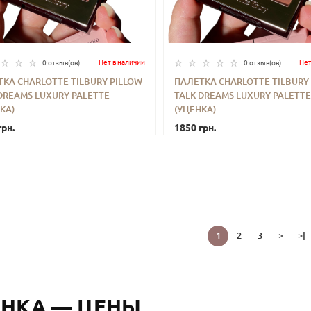
Нет в наличии
Нет
0 отзыв(ов)
0 отзыв(ов)
КА CHARLOTTE TILBURY PILLOW
ПАЛЕТКА CHARLOTTE TILBURY
DREAMS LUXURY PALETTE
TALK DREAMS LUXURY PALETTE
+
КУПИТЬ
-
+
КУП
КА)
(УЦЕНКА)
грн.
1850 грн.
1
2
3
>
>|
НКА — ЦЕНЫ