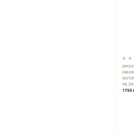
БРОН
DRUNK
-
ANTIP
ML (У
1750 