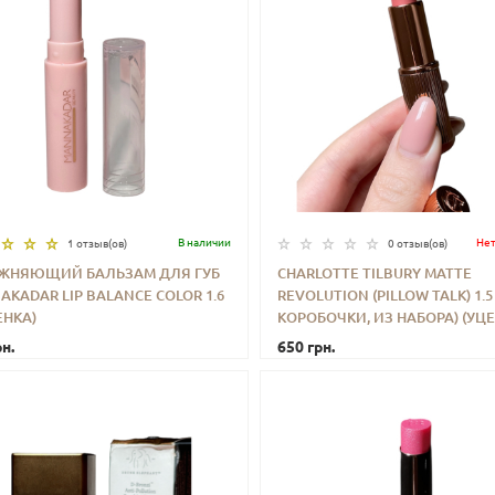
В наличии
Нет
1 отзыв(ов)
0 отзыв(ов)
ЖНЯЮЩИЙ БАЛЬЗАМ ДЛЯ ГУБ
CHARLOTTE TILBURY MATTE
KADAR LIP BALANCE COLOR 1.6
REVOLUTION (PILLOW TALK) 1.5 
+
КУПИТЬ
-
+
КУП
ЕНКА)
КОРОБОЧКИ, ИЗ НАБОРА) (УЦЕ
н.
650 грн.