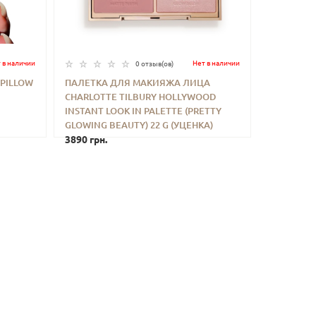
 в наличии
Нет в наличии
0 отзыв(ов)
 PILLOW
ПАЛЕТКА ДЛЯ МАКИЯЖА ЛИЦА
CHARLOTTE TILBURY HOLLYWOOD
ИТЬ
-
+
КУПИТЬ
INSTANT LOOK IN PALETTE (PRETTY
GLOWING BEAUTY) 22 G (УЦЕНКА)
3890 грн.