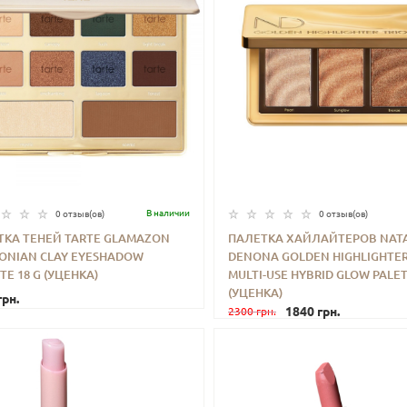
В наличии
0 отзыв(ов)
0 отзыв(ов)
ТКА ТЕНЕЙ TARTE GLAMAZON
ПАЛЕТКА ХАЙЛАЙТЕРОВ NAT
ONIAN CLAY EYESHADOW
DENONA GOLDEN HIGHLIGHTER
+
КУПИТЬ
-
+
КУП
TE 18 G (УЦЕНКА)
MULTI-USE HYBRID GLOW PALET
(УЦЕНКА)
грн.
1840 грн.
2300 грн.