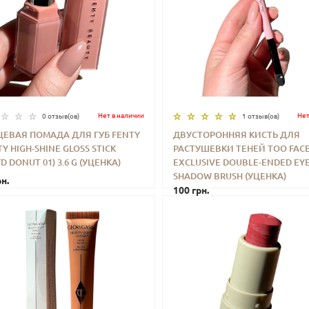
Нет в наличии
Нет
0 отзыв(ов)
1 отзыв(ов)
ЦЕВАЯ ПОМАДА ДЛЯ ГУБ FENTY
ДВУСТОРОННЯЯ КИСТЬ ДЛЯ
Y HIGH-SHINE GLOSS STICK
РАСТУШЕВКИ ТЕНЕЙ TOO FAC
+
КУПИТЬ
-
+
КУП
'D DONUT 01) 3.6 G (УЦЕНКА)
EXCLUSIVE DOUBLE-ENDED EY
SHADOW BRUSH (УЦЕНКА)
н.
100 грн.