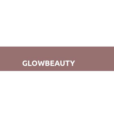
GLOWBEAUTY
GlowBeauty – это не просто удобный шоппинг, но и
открытие для вас совершенно нового мира бьюти-
продуктов. Мы стремимся не только к созданию
прекрасных покупок, но и к тому, чтобы возвращаясь к
нам, вы испытывали радость от нашего обслуживания и
продуктов. Удачных покупок!