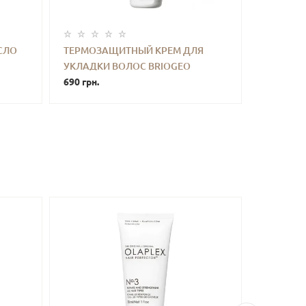
СЛО
ТЕРМОЗАЩИТНЫЙ КРЕМ ДЛЯ
УКЛАДКИ ВОЛОС BRIOGEO
ТЬ
-
+
КУПИТЬ
FAREWELL FRIZZ BLOW DRY
690 грн.
10 ML
PERFECTION 118 ML