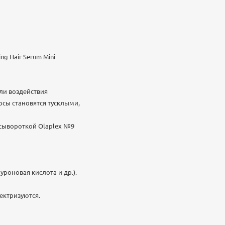
g Hair Serum Mini
или воздействия
осы становятся тусклыми,
 сывороткой Olaplex №9
уроновая кислота и др.).
ектризуются.