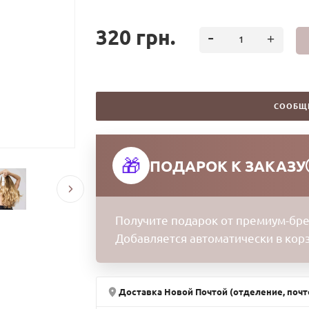
Качественная укладка – это, прежде всего, здо
воздействия агрессивных внешних факторов (хи
320 грн.
волосы становятся тусклыми, ломкими, трудно р
Чтобы улучшить состояние локонов и облегчить 
сывороткой Olaplex №9 Bond Protector Nourishing
Преимущества:
СООБЩ
- Натуральный состав (экстракты красных водор
кислота и др.).
- Возможность применения для всех типов волос
🎁
ПОДАРОК К ЗАКАЗУ
- Эффективность: после нанесения локоны станут
электризуются.
- Защита от ломкости и секущихся кончиков.
- Запатентованная система восстановления пов
Получите подарок от премиум-бре
Добавляется автоматически в кор
Питательная сыворотка может использоваться п
положительного устойчивого результата, работае
придает блеск и мягкость, волосы меньше путаю
Доставка Новой Почтой (отделение, почт
230°C.