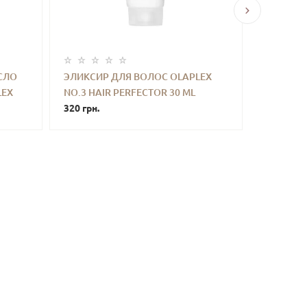
СЛО
ЭЛИКСИР ДЛЯ ВОЛОС OLAPLEX
НАБОР Д
LEX
NO.3 HAIR PERFECTOR 30 ML
ВОССТА
ТЬ
-
+
КУПИТЬ
-
320 грн.
OLAPLEX 
1490 грн.