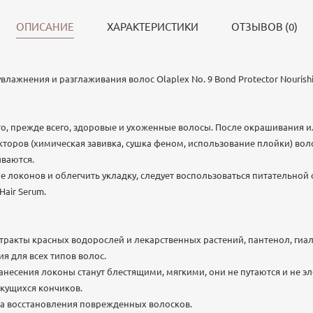
ОПИСАНИЕ
ХАРАКТЕРИСТИКИ
ОТЗЫВОВ (0)
влажнения и разглаживания волос Olaplex No. 9 Bond Protector Nourishin
это, прежде всего, здоровые и ухоженные волосы. После окрашивания 
торов (химическая завивка, сушка феном, использование плойки) вол
ваются.
е локонов и облегчить укладку, следует воспользоваться питательной
Hair Serum.
стракты красных водорослей и лекарственных растений, пантенол, гиал
я для всех типов волос.
анесения локоны станут блестящими, мягкими, они не путаются и не эл
екущихся кончиков.
ма восстановления поврежденных волосков.