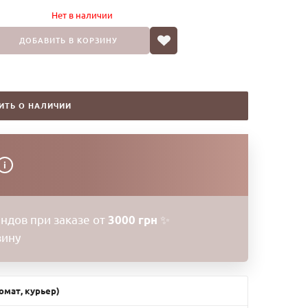
ровые и ухоженные волосы. После окрашивания или
Нет в наличии
мическая завивка, сушка феном, использование плойки)
асчесываются.
ДОБАВИТЬ В КОРЗИНУ
укладку, следует воспользоваться питательной
 Hair Serum.
ИТЬ О НАЛИЧИИ
ослей и лекарственных растений, пантенол, гиалуроновая
.
 блестящими, мягкими, они не путаются и не
i
режденных волосков.
ндов при заказе от
3000 грн
✨
зину
осле каждого мытья головы для получения
т как защита волос от ломкости и секущихся кончиков,
тся и электризуются, дополнительная термозащита до
омат, курьер)