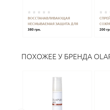
ВОССТАНАВЛИВАЮЩАЯ
СПРЕ
НЕСМЫВАЕМАЯ ЗАЩИТА ДЛЯ
СОХР
-
+
КУПИТЬ
-
ВОЛОС LIVING PROOF TRIPLE BOND
380 грн.
MORO
200 гр
COMPLEX 15 ML
SPRAY
ПОХОЖЕЕ У БРЕНДА OLA