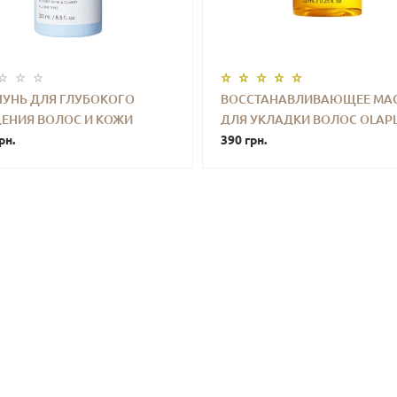
УНЬ ДЛЯ ГЛУБОКОГО
ВОССТАНАВЛИВАЮЩЕЕ МА
ЕНИЯ ВОЛОС И КОЖИ
ДЛЯ УКЛАДКИ ВОЛОС OLAP
+
КУПИТЬ
-
+
КУПИ
Ы OLAPLEX NO.4C BOND
рн.
NO.7 BONDING OIL 7.5 ML
390 грн.
ENANCE CLARIFYING
OO 250 ML