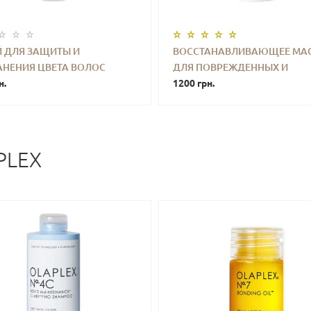
Й ДЛЯ ЗАЩИТЫ И
ВОССТАНАВЛИВАЮЩЕЕ МА
АНЕНИЯ ЦВЕТА ВОЛОС
ДЛЯ ПОВРЕЖДЕННЫХ И
+
КУПИТЬ
-
+
КУПИ
CCANOIL PROTECT PREVENT
н.
ОСЛАБЛЕННЫХ ВОЛОС K18
1200 грн.
 20 ML
MOLECULAR REPAIR HAIR OIL 
PLEX