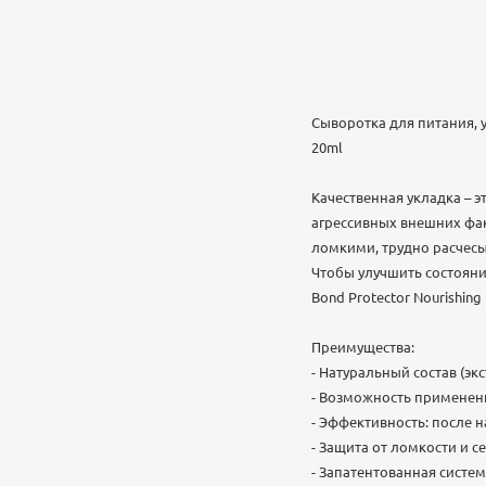
Сыворотка для питания, у
20ml
Качественная укладка – 
агрессивных внешних фак
ломкими, трудно расчесы
Чтобы улучшить состояни
Bond Protector Nourishing 
Преимущества:
- Натуральный состав (эк
- Возможность применени
- Эффективность: после н
- Защита от ломкости и с
- Запатентованная систе