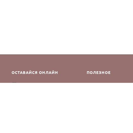
ОСТАВАЙСЯ ОНЛАЙН
ПОЛЕЗНОЕ
Как сделать заказ
Instagram
Контакты
Оплата и доставка
Возврат и обмен
Оферта и политика кон