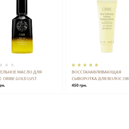
ТЕЛЬНОЕ МАСЛО ДЛЯ
ВОССТАНАВЛИВАЮЩАЯ
 ORIBE GOLD LUST
СЫВОРОТКА ДЛЯ ВОЛОС OR
+
КУПИТЬ
-
+
КУПИ
SHING HAIR OIL 50 ML
рн.
HAIR ALCHEMY FORTIFYING 
450 грн.
15 ML MINI