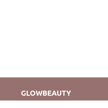
GLOWBEAUTY
GlowBeauty – это не просто удобный шоппинг, но и