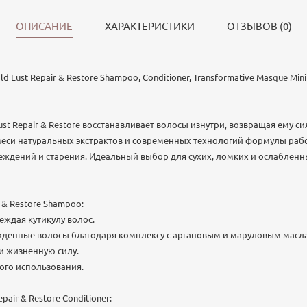
ОПИСАНИЕ
ХАРАКТЕРИСТИКИ
ОТЗЫВОВ (0)
d Lust Repair & Restore Shampoo, Conditioner, Transformative Masque Mini
t Repair & Restore восстанавливает волосы изнутри, возвращая ему сил
меси натуральных экстрактов и современных технологий формулы раб
еждений и старения. Идеальный выбор для сухих, ломких и ослабленн
 & Restore Shampoo:
еждая кутикулу волос.
ежденные волосы благодаря комплексу с аргановым и маруловым масл
 и жизненную силу.
ого использования.
air & Restore Conditioner: