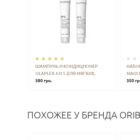
ШАМПУНЬ И КОНДИЦИОНЕР
НАБО
OLAPLEX 4 И 5 ДЛЯ МЯГКИХ,
MAUI 
-
+
КУПИТЬ
-
БЛЕСТЯЩИХ И ЗАМЕТНО
380 грн.
350 гр
ЗДОРОВЫХ ВОЛОС 2Х20 ML
ПОХОЖЕЕ У БРЕНДА ORI