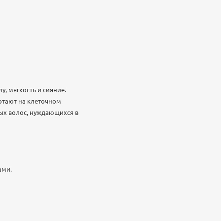
у, мягкость и сияние.
отают на клеточном
ых волос, нуждающихся в
ами.