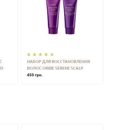
С
НАБОР ДЛЯ ВОССТАНОВЛЕНИЯ
ND
ВОЛОС ORIBE SERENE SCALP
ТЬ
-
+
КУПИТЬ
DENSIFYING SHAMPOO &
450 грн.
CONDITIONER MINI