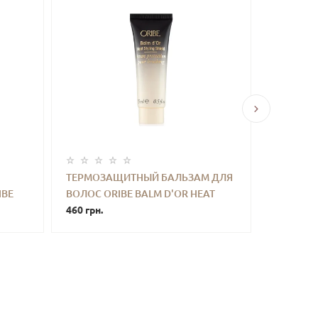
ТЕРМОЗАЩИТНЫЙ БАЛЬЗАМ ДЛЯ
СПРЕЙ Д
IBE
ВОЛОС ORIBE BALM D'OR HEAT
ORIBE MY
ТЬ
-
+
КУПИТЬ
-
SERUM
STYLING SHIELD 15 ML MINI
460 грн.
SPRAY 20
370 грн.