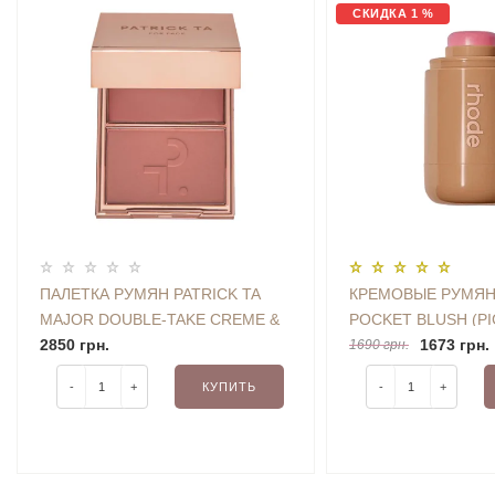
СКИДКА 1 %
ПАЛЕТКА РУМЯН PATRICK TA
КРЕМОВЫЕ РУМЯН
MAJOR DOUBLE-TAKE CREME &
POCKET BLUSH (PI
POWDER BLUSH DUO (SHE'S
2850 грн.
1673 грн.
1690 грн.
SEDUCTIVE) 10 G
-
+
КУПИТЬ
-
+