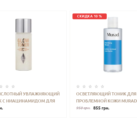
СКИДКА 10 %
ИСЛОТНЫЙ УВЛАЖНЯЮЩИЙ
ОСВЕТЛЯЮЩИЙ ТОНИК ДЛЯ
К С НИАЦИНАМИДОМ ДЛЯ
ПРОБЛЕМНОЙ КОЖИ MURAD
+
КУПИТЬ
-
+
КУПИ
ИЯ КОЖИ CHARLOTTE
н.
CLARIFYING TONER 180 ML
855 грн.
950 грн.
RY GLOW TONER 30 ML