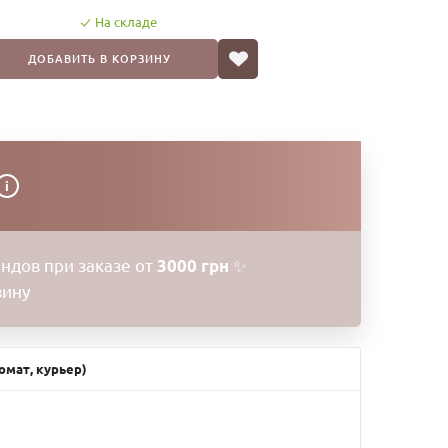
На складе
ДОБАВИТЬ В КОРЗИНУ
i
ндов при заказе от
3000 грн
✨
зину
омат, курьер)