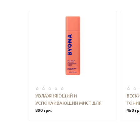
УВЛАЖНЯЮЩИЙ И
БЕСК
УСПОКАИВАЮЩИЙ МИСТ ДЛЯ
ТОНИ
-
+
КУПИТЬ
-
ЛИЦА BYOMA BALANCING FACE
890 грн.
СИЯН
450 гр
MIST 100 ML
TILBU