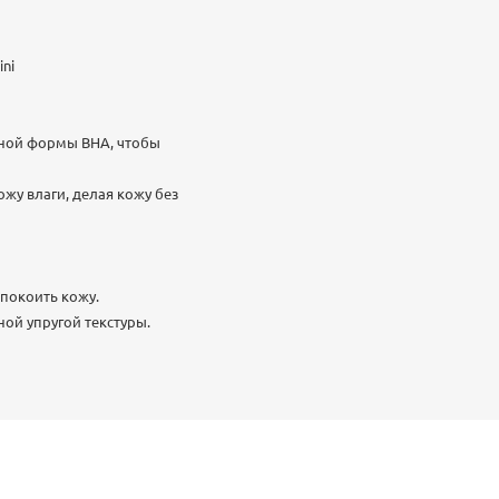
ni
енной формы BHA, чтобы
ожу влаги, делая кожу без
спокоить кожу.
ной упругой текстуры.