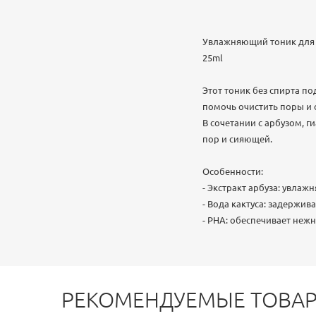
Увлажняющий тоник для су
25ml
Этот тоник без спирта п
помочь очистить поры и
В сочетании с арбузом, г
пор и сияющей.
Особенности:
- Экстракт арбуза: увла
- Вода кактуса: задержив
- PHA: обеспечивает неж
РЕКОМЕНДУЕМЫЕ ТОВА