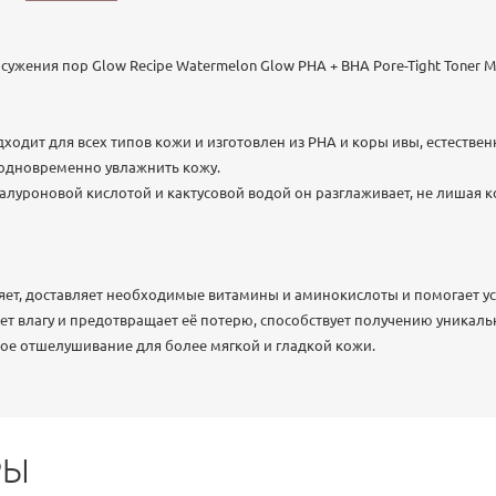
жения пор Glow Recipe Watermelon Glow PHA + BHA Pore-Tight Toner Mi
одходит для всех типов кожи и изготовлен из PHA и коры ивы, естеств
 одновременно увлажнить кожу.
иалуроновой кислотой и кактусовой водой он разглаживает, не лишая к
жняет, доставляет необходимые витамины и аминокислоты и помогает у
ает влагу и предотвращает её потерю, способствует получению уникаль
ное отшелушивание для более мягкой и гладкой кожи.
РЫ