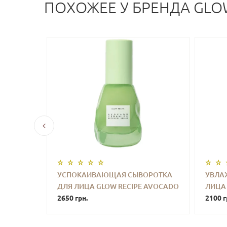
ПОХОЖЕЕ У БРЕНДА GLO
ГА И
УСПОКАИВАЮЩАЯ СЫВОРОТКА
УВЛА
IPE
ДЛЯ ЛИЦА GLOW RECIPE AVOCADO
ЛИЦА 
УПИТЬ
-
+
КУПИТЬ
-
IRMING
CERAMIDE RECOVERY SERUM 30 ML
2650 грн.
PINK J
2100 г
MOIST