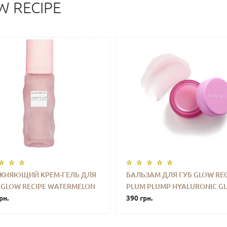
W RECIPE
ЖНЯЮЩИЙ КРЕМ-ГЕЛЬ ДЛЯ
БАЛЬЗАМ ДЛЯ ГУБ GLOW REC
GLOW RECIPE WATERMELON
PLUM PLUMP HYALURONIC G
+
КУПИТЬ
-
+
КУПИ
UICE OIL-FREE REFILLABLE
рн.
BALM 2.5 G MINI
390 грн.
URIZER 50 ML