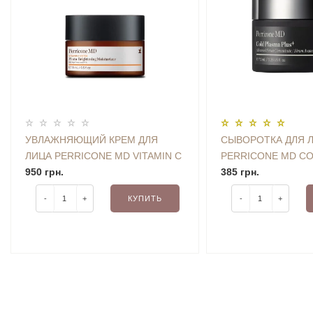
УВЛАЖНЯЮЩИЙ КРЕМ ДЛЯ
СЫВОРОТКА ДЛЯ 
ЛИЦА PERRICONE MD VITAMIN C
PERRICONE MD CO
ESTER PHOTO-BRIGHTENING
950 грн.
PLUS ADVANCED 
385 грн.
MOISTURIZER BROAD
CONCENTRATE 7.5 
-
+
КУПИТЬ
-
+
SPECTRUM SPF30 (15 ML)
КОРОБОЧКИ, ИЗ Н