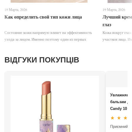
19 Марта, 2026
19 Марта, 2026
Как определить свой тип кожи лица
Лучший крем 
глаз
Состояние кожи напрямую влияет на эффективность
Кожа вокруг глаз
ухода за лицом. Именно поэтому один из первых
участков лица. И
шагов в подборе правильной уходовой косметики —
появляются морщ
понимание того, какой у вас тип кожи лица. Многие
и даже мешки под
ВІДГУКИ ПОКУПЦІВ
люди ис...
процесс, который 
Увлажняющ
бальзам дл
Candy ​​​​​​​10 g
★
★
★
Приємний а