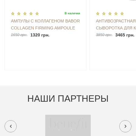
В наличии
АМПУЛЫ С КОЛЛАГЕНОМ BABOR
АНТИВОЗРАСТНАЯ
COLLAGEN FIRMING AMPOULE
СЫВОРОТКА ДЛЯ 
7X2 ML
1320 грн.
MURAD RETINAL R
3465 грн.
1650 грн.
3850 грн.
OVERNIGHT TREAT
НАШИ ПАРТНЕРЫ