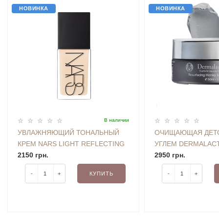
НОВИНКА
НОВИНКА
В наличии
УВЛАЖНЯЮЩИЙ ТОНАЛЬНЫЙ
ОЧИЩАЮЩАЯ ДЕТО
КРЕМ NARS LIGHT REFLECTING
УГЛЕМ DERMALACT
FOUNDATION (LIGHT 2) 30 ML
2150 грн.
RESURFACING HO
2950 грн.
CHARCOAL MASK 50
-
+
КУПИТЬ
-
+
НАБОРА, БЕЗ УП.)