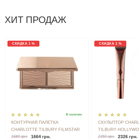
ХИТ ПРОДАЖ
СКИДКА 1 %
СКИДКА 1 %
В наличии
КОНТУРНАЯ ПАЛЕТКА
СКУЛЬПТОР CHAR
CHARLOTTE TILBURY FILMSTAR
TILBURY HOLLYW
BRONZE & GLOW LIGHT TO
1664 грн.
WAND (FAIR-MEDIU
2326 грн.
1680 грн.
2350 грн.