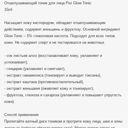
Отшелушивающий тоник для лица Pixi Glow Tonic
15ml
Насыщает кожу кислородом, обладает отшелушивающим
действием, содержит женьшень и фруктозу. Основной ингредиент
Glow Tonic – 5% гликолевая кислота. Подходит для всех типов
кожи. Не содержит спирт и не тестировался на животных.
- сок листьев алоэ (восстанавливает кожу, увлажняет и
успокаивает),
- глицерин (увлажняет и смягчает),
- экстракт гамамелиса (тонизирует и выводит токсины),
- экстракт каштана (противовоспалительный),
- экстракт женьшеня (оживляет кожу и тонизирует),
- фруктоза, глюкоза и сахароза (увлажняют и повышают упругость
кожи).
Способ применения
Пропитайте ватный диск тоником и протрите кожу лица, шеи и зоны
декольте (избегая области вокруг глаз). Может использоваться