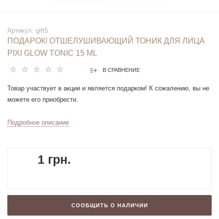
Артикул:
gift5
ПОДАРОК! ОТШЕЛУШИВАЮЩИЙ ТОНИК ДЛЯ ЛИЦА
PIXI GLOW TONIC 15 ML
В СРАВНЕНИЕ
Товар участвует в акции и является подарком! К сожалению, вы не
можете его приобрести.
Отшелушивающий тоник для лица Pixi Glow Tonic
Подробное описание
15ml
1 грн.
СООБЩИТЬ О НАЛИЧИИ