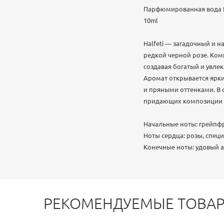
Парфюмированная вода П
10ml
Halfeti — загадочный и
редкой черной розе. Ком
создавая богатый и увле
Аромат открывается ярки
и пряными оттенками. В 
придающих композиции э
Начальные ноты: грейпфр
Ноты сердца: розы, специ
Конечные ноты: удовый ак
РЕКОМЕНДУЕМЫЕ ТОВА