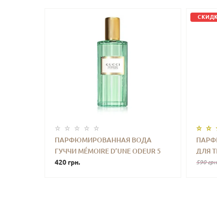
СКИДК
ПАРФЮМИРОВАННАЯ ВОДА
ПАРФ
ГУЧЧИ MÉMOIRE D’UNE ODEUR 5
ДЛЯ Т
-
+
КУПИТЬ
-
ML
420 грн.
JANEI
590 грн
CHEIR
TRAVE