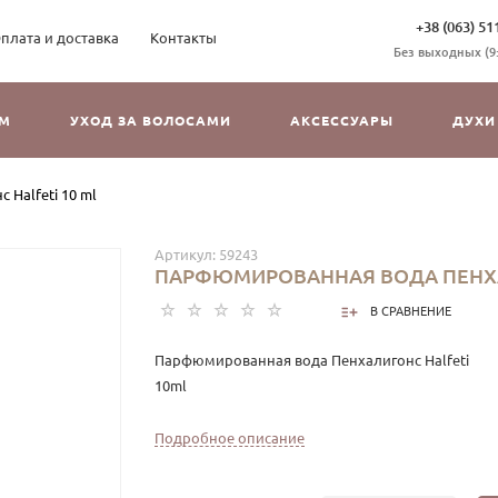
+38 (063) 51
плата и доставка
Контакты
Без выходных (9:3
ОМ
УХОД ЗА ВОЛОСАМИ
АКСЕССУАРЫ
ДУХИ
Halfeti 10 ml
Артикул:
59243
ПАРФЮМИРОВАННАЯ ВОДА ПЕНХАЛ
В СРАВНЕНИЕ
Парфюмированная вода Пенхалигонс Halfeti
10ml
Halfeti — загадочный и насыщенный аромат, в
Подробное описание
и легендой о редкой черной розе. Композиция с
глубокий древесный характер, создавая богаты