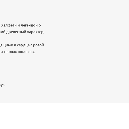
 Халфети и легендой о
кий древесный характер,
ящими в сердце с розой
 и теплых нюансов,
ус.