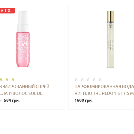
А 1 %
ЮМИРОВАННЫЙ СПРЕЙ
ПАРФЮМИРОВАННАЯ ВОДА
ЕЛА И ВОЛОС SOL DE
НИГИЛО THE HEDONIST 7.5 M
+
КУПИТЬ
-
+
КУПИ
RO BRAZILIAN CRUSH
584 грн.
1600 грн.
.
OSA '68 PERFUME MIST 30 ML
L SIZE