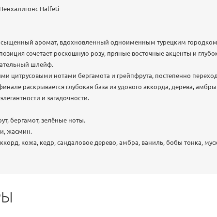
енхалигонс Halfeti
 насыщенный аромат, вдохновленный одноименным турецким городком
позиция сочетает роскошную розу, пряные восточные акценты и глубо
кательный шлейф.
ми цитрусовыми нотами бергамота и грейпфрута, постепенно переход
финале раскрывается глубокая база из удового аккорда, дерева, амбры
легантности и загадочности.
ут, бергамот, зелёные ноты.
и, жасмин.
корд, кожа, кедр, сандаловое дерево, амбра, ваниль, бобы тонка, муск
РЫ