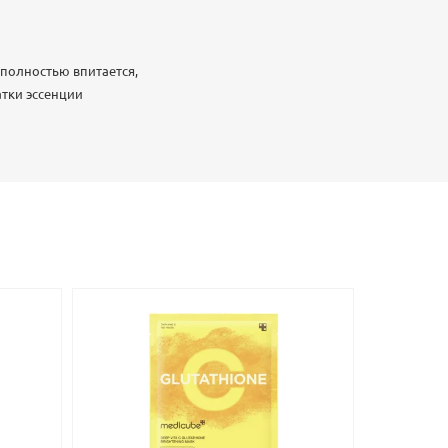
о полностью впитается,
атки эссенции