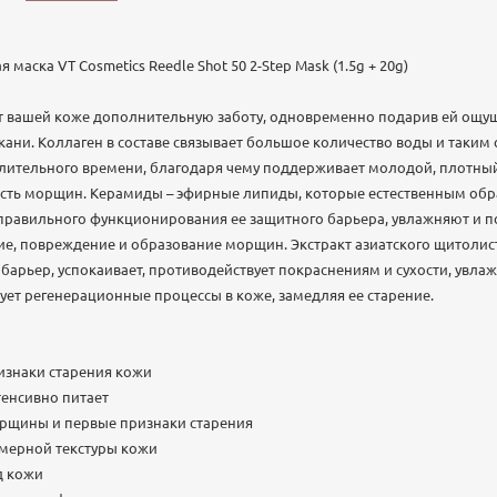
аска VT Cosmetics Reedle Shot 50 2-Step Mask (1.5g + 20g)
ит вашей коже дополнительную заботу, одновременно подарив ей ощу
ани. Коллаген в составе связывает большое количество воды и таким
лительного времени, благодаря чему поддерживает молодой, плотный 
сть морщин. Керамиды – эфирные липиды, которые естественным обра
правильного функционирования ее защитного барьера, увлажняют и 
е, повреждение и образование морщин. Экстракт азиатского щитолис
арьер, успокаивает, противодействует покраснениям и сухости, увлажн
ует регенерационные процессы в коже, замедляя ее старение.
изнаки старения кожи
тенсивно питает
орщины и первые признаки старения
омерной текстуры кожи
д кожи