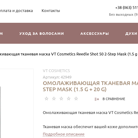
+38 (063) 51
плата и доставка
Контакты
Без выходных (9:3
ОМ
УХОД ЗА ВОЛОСАМИ
АКСЕССУАРЫ
ДУХИ
вающая тканевая маска VT Cosmetics Reedle Shot 50 2-Step Mask (1.5 g 
VT COSMETICS
Артикул:
42949
ОМОЛАЖИВАЮЩАЯ ТКАНЕВАЯ МАСКА
STEP MASK (1.5 G + 20 G)
В СРАВНЕНИЕ
Омолаживающая тканевая маска VT Cosmetics Reedl
Тканевая маска обеспечит вашей коже дополни
комфорта от прикосновения нежной ткани. Колл
Подробное описание