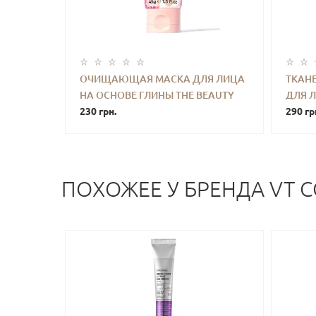
ОЧИЩАЮЩАЯ МАСКА ДЛЯ ЛИЦА
ТКАН
НА ОСНОВЕ ГЛИНЫ THE BEAUTY
ДЛЯ Л
-
+
КУПИТЬ
-
CROP ROSE CLAY MASK 45 G
230 грн.
OXYGE
290 гр
BUBBL
ПОХОЖЕЕ У БРЕНДА VT C