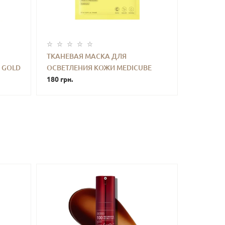
ТКАНЕВАЯ МАСКА ДЛЯ
 GOLD
ОСВЕТЛЕНИЯ КОЖИ MEDICUBE
ТЬ
-
+
КУПИТЬ
MENT
DEEP VITA C GLUTATHIONE
180 грн.
BRIGHTENING MASK (27 ML)