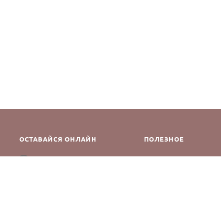
ОСТАВАЙСЯ ОНЛАЙН
ПОЛЕЗНОЕ
Как сделать заказ
Instagram
Контакты
Оплата и доставка
Возврат и обмен