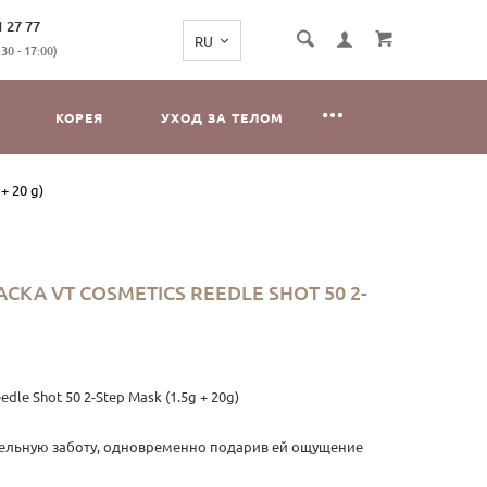
1 27 77
0 - 17:00)
КОРЕЯ
УХОД ЗА ТЕЛОМ
+ 20 g)
 VT COSMETICS REEDLE SHOT 50 2-
e Shot 50 2-Step Mask (1.5g + 20g)
тельную заботу, одновременно подарив ей ощущение
аген в составе связывает большое количество воды и