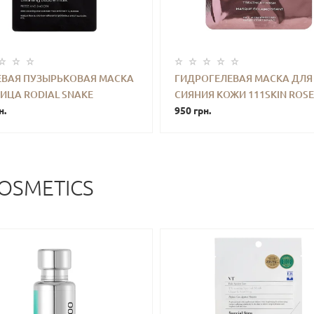
ЕВАЯ ПУЗЫРЬКОВАЯ МАСКА
ГИДРОГЕЛЕВАЯ МАСКА ДЛЯ
ИЦА RODIAL SNAKE
СИЯНИЯ КОЖИ 111SKIN ROSE
+
КУПИТЬ
-
+
КУПИ
NATING & CLEANSING
н.
BRIGHTENING FACIAL TREAT
950 грн.
E SHEET MASK 22 G
MASK 30 ML
OSMETICS