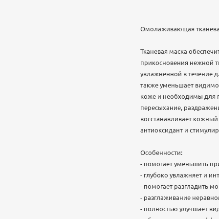
Омолаживающая тканевая м
Тканевая маска обеспеч
прикосновения нежной тк
увлажненной в течение д
также уменьшает видимо
коже и необходимы для 
пересыхание, раздражени
восстанавливает кожный б
антиоксидант и стимулир
Особенности:
- помогает уменьшить пр
- глубоко увлажняет и ин
- помогает разгладить м
- разглаживание неравн
- полностью улучшает ви