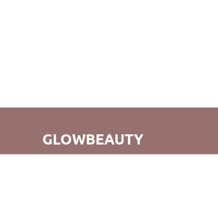
GLOWBEAUTY
GlowBeauty – это не просто удобный шоппинг, но и
открытие для вас совершенно нового мира бьюти-
продуктов. Мы стремимся не только к созданию
прекрасных покупок, но и к тому, чтобы возвращаясь к
нам, вы испытывали радость от нашего обслуживания и