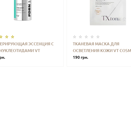
НЕРИРУЮЩАЯ ЭССЕНЦИЯ С
ТКАНЕВАЯ МАСКА ДЛЯ
НУКЛЕОТИДАМИ VT
ОСВЕТЛЕНИЯ КОЖИ VT COSM
+
КУПИТЬ
-
+
КУПИ
TICS PDRN ESSENCE 100
рн.
TX-TONING SPECIAL MASK (25
190 грн.
ICITY & WRINKLE CARE 30 ML