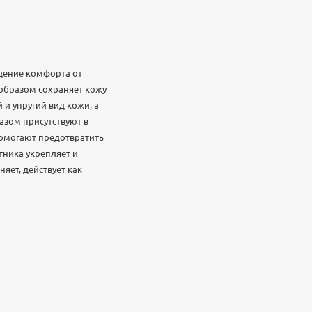
щение комфорта от
 образом сохраняет кожу
и упругий вид кожи, а
зом присутствуют в
помогают предотвратить
тника укрепляет и
яет, действует как