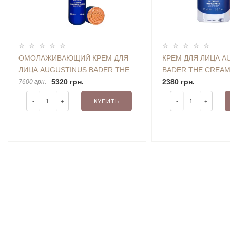
ОМОЛАЖИВАЮЩИЙ КРЕМ ДЛЯ
КРЕМ ДЛЯ ЛИЦА A
ЛИЦА AUGUSTINUS BADER THE
BADER THE CREAM
LIGHT CREAM WITH TFC8 (30
5320 грн.
(15 ML)
2380 грн.
7600 грн.
ML)
-
+
КУПИТЬ
-
+