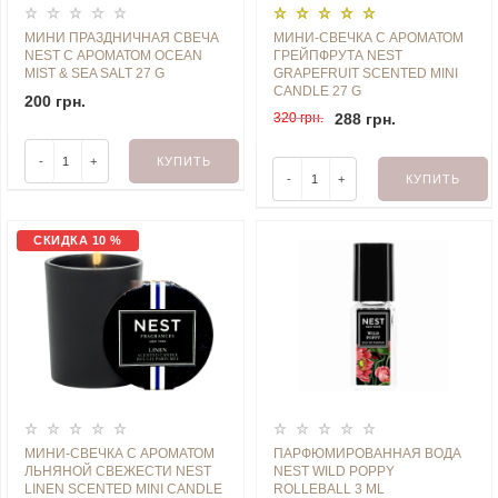
МИНИ ПРАЗДНИЧНАЯ СВЕЧА
МИНИ-СВЕЧКА С АРОМАТОМ
NEST С АРОМАТОМ OCEAN
ГРЕЙПФРУТА NEST
MIST & SEA SALT 27 G
GRAPEFRUIT SCENTED MINI
CANDLE 27 G
200 грн.
320 грн.
288 грн.
-
+
КУПИТЬ
-
+
КУПИТЬ
СКИДКА 10 %
МИНИ-СВЕЧКА С АРОМАТОМ
ПАРФЮМИРОВАННАЯ ВОДА
ЛЬНЯНОЙ СВЕЖЕСТИ NEST
NEST WILD POPPY
LINEN SCENTED MINI CANDLE
ROLLEBALL 3 ML