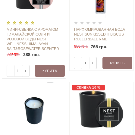
МИНИ-СВЕЧКА С АРОМАТОМ
ПАРФЮМИРОВАННАЯ ВОДА
ГИМАЛАЙСКОЙ СОЛИ И
NEST SUNKISSED HIBISCUS
РОЗОВОЙ ВОДЫ NEST
ROLLERBALL 6 ML
WELLNESS HIMALAYAN
850 грн.
765 грн.
SALT&ROSEWATER SCENTED
27 G MINI CANDLE
320 грн.
288 грн.
-
+
КУПИТЬ
-
+
КУПИТЬ
СКИДКА 10 %