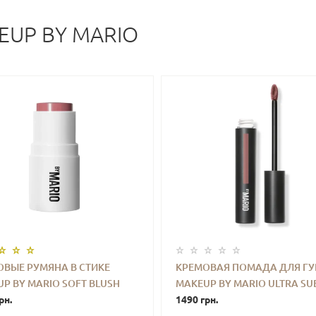
EUP BY MARIO
ОВЫЕ РУМЯНА В СТИКЕ
КРЕМОВАЯ ПОМАДА ДЛЯ ГУ
P BY MARIO SOFT BLUSH
MAKEUP BY MARIO ULTRA SU
+
КУПИТЬ
-
+
КУПИ
(DUSTY ROSE) 4 G MINI
рн.
COZY LIP CREME (ALMOST BAR
1490 грн.