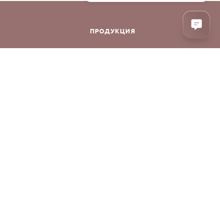
ПРОДУКЦИЯ
Декоративная косметика
Уход за лицом
Уход за волосами
Аксессуары
фиденциальности
Духи
Корея
Уход за телом
Уценка
Акции