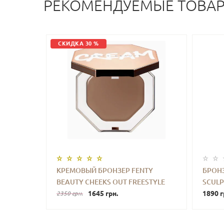
РЕКОМЕНДУЕМЫЕ ТОВА
СКИДКА 30 %
КРЕМОВЫЙ БРОНЗЕР FENTY
БРОНЗ
BEAUTY CHEEKS OUT FREESTYLE
SCUL
-
+
КУПИТЬ
-
CREAM BRONZER (MACCHIATO 03)
1645 грн.
(LIGHT
1890 г
2350 грн.
6.23 G