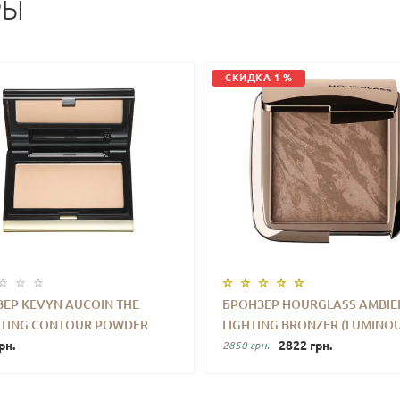
РЫ
СКИДКА 1 %
ЕР KEVYN AUCOIN THE
БРОНЗЕР HOURGLASS AMBIE
PTING CONTOUR POWDER
LIGHTING BRONZER (LUMINO
+
КУПИТЬ
-
+
КУПИ
) 4 G
рн.
BRONZE LIGHT) 11 G
2822 грн.
2850 грн.