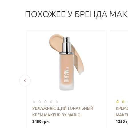
ПОХОЖЕЕ У БРЕНДА MAK
 ГУБ
УВЛАЖНЯЮЩИЙ ТОНАЛЬНЫЙ
КРЕМ
 SUEDE
КРЕМ MAKEUP BY MARIO
MAKEU
УПИТЬ
-
+
КУПИТЬ
-
BROWN)
SURREALSKIN FOUNDATION (4C) 30
2450 грн.
STICK 
1250 г