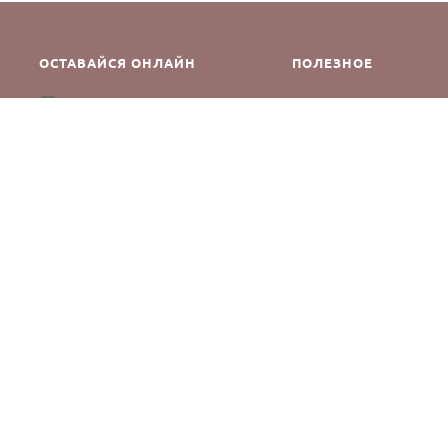
ОСТАВАЙСЯ ОНЛАЙН
ПОЛЕЗНОЕ
Как сделать заказ
Instagram
Контакты
Оплата и доставка
Возврат и обмен
Оферта и политика кон
Производители
Блог