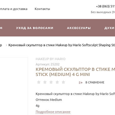
+38 (063) 51
плата и доставка
Контакты
Без выходных (9:3
ОМ
УХОД ЗА ВОЛОСАМИ
АКСЕССУАРЫ
ДУХИ
ер
Кремовый скульптор в стике Makeup by Mario Softsculpt Shaping Sti
MAKEUP BY MARIO
Артикул:
25202
КРЕМОВЫЙ СКУЛЬПТОР В СТИКЕ M
STICK (MEDIUM) 4 G MINI
В СРАВНЕНИЕ
Кремовый скульптор в стике Makeup by Mario Softs
Оттенок Medium
4g
Подробное описание