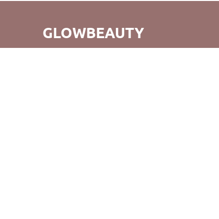
GLOWBEAUTY
GlowBeauty – это не просто удобный шоппинг, но и
открытие для вас совершенно нового мира бьюти-
продуктов. Мы стремимся не только к созданию
прекрасных покупок, но и к тому, чтобы возвращаясь к
нам, вы испытывали радость от нашего обслуживания и
продуктов. Удачных покупок!
©GlowBeauty 2019 - 2026