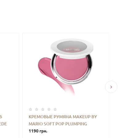
Б
КРЕМОВЫЕ РУМЯНА MAKEUP BY
НАБОР С
EDE
MARIO SOFT POP PLUMPING
MAKEUP 
ТЬ
-
+
КУПИТЬ
-
E) 3.2
CREAM BLUSH VEIL (PERFECT PINK)
1190 грн.
ON-THE-
1890 грн.