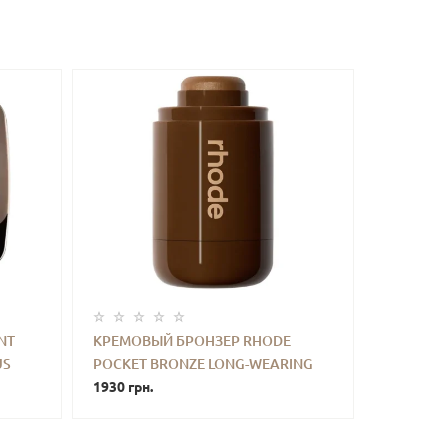
NT
КРЕМОВЫЙ БРОНЗЕР RHODE
US
POCKET BRONZE LONG-WEARING
ТЬ
-
+
КУПИТЬ
CREAM BRONZER (SUNBED) 5.3 G
1930 грн.