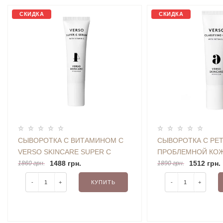
СКИДКА
СКИДКА
СЫВОРОТКА С ВИТАМИНОМ C
СЫВОРОТКА С РЕ
VERSO SKINCARE SUPER C
ПРОБЛЕМНОЙ КОЖ
SERUM 30 ML
1488 грн.
CLARIFYING GEL W
1512 грн.
1860 грн.
1890 грн.
8, 30 ML (БЕЗ КОР
-
+
КУПИТЬ
-
+
НАБОРА)