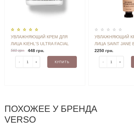
УВЛАЖНЯЮЩИЙ КРЕМ ДЛЯ
УВЛАЖНЯЮЩИЙ К
ЛИЦА KIEHL'S ULTRA FACIAL
ЛИЦА SAINT JANE 
CREAM 14 ML
448 грн.
RESCUE PHYTO M
2250 грн.
560 грн.
50 ML
-
+
КУПИТЬ
-
+
ПОХОЖЕЕ У БРЕНДА
VERSO