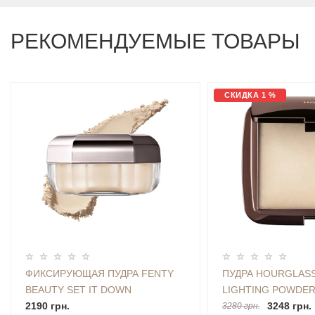
РЕКОМЕНДУЕМЫЕ ТОВАРЫ
СКИДКА 1 %
ФИКСИРУЮЩАЯ ПУДРА FENTY
ПУДРА HOURGLASS
BEAUTY SET IT DOWN
LIGHTING POWDER
SUPERFINE BLURRING SETTING
2190 грн.
LIGHT) 10 G
3248 грн.
3280 грн.