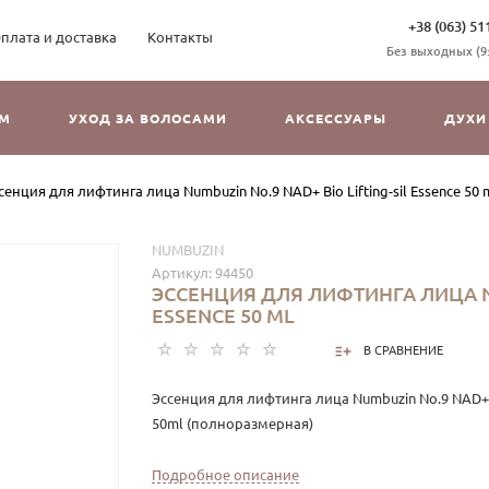
+38 (063) 51
плата и доставка
Контакты
Без выходных (9:3
ОМ
УХОД ЗА ВОЛОСАМИ
АКСЕССУАРЫ
ДУХИ
сенция для лифтинга лица Numbuzin No.9 NAD+ Bio Lifting-sil Essence 50 
NUMBUZIN
Артикул:
94450
ЭССЕНЦИЯ ДЛЯ ЛИФТИНГА ЛИЦА NU
ESSENCE 50 ML
В СРАВНЕНИЕ
Эссенция для лифтинга лица Numbuzin No.9 NAD+ Bi
50ml (полноразмерная)
Концентрированная формула эссенции содержит
Подробное описание