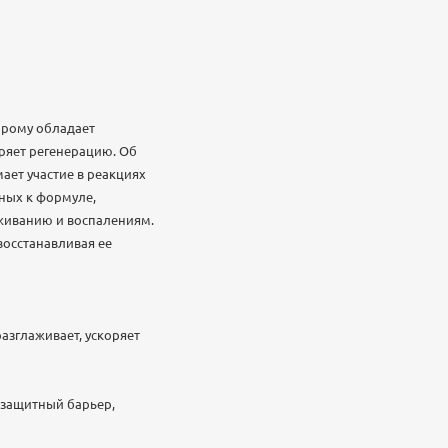
орому обладает
ряет регенерацию. Об
ает участие в реакциях
нных к формуле,
живанию и воспалениям.
восстанавливая ее
азглаживает, ускоряет
 защитный барьер,