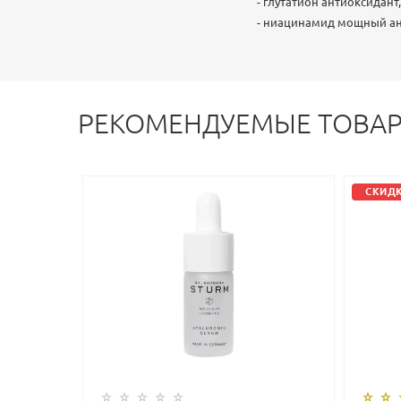
- глутатион антиоксидан
- ниацинамид мощный ант
РЕКОМЕНДУЕМЫЕ ТОВА
СКИДК