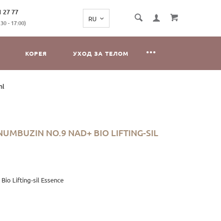
1 27 77
0 - 17:00)
КОРЕЯ
УХОД ЗА ТЕЛОМ
ml
MBUZIN NO.9 NAD+ BIO LIFTING-SIL
o Lifting-sil Essence
 богатый пептидный комплекс, благодаря которому