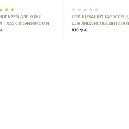
ИНГ-КРЕМ ДЛЯ КОЖИ
СОЛНЦЕЗАЩИТНАЯ ЭССЕНЦ
Г ГЛАЗ С КОЭНЗИМОМ И
ДЛЯ ЛИЦА NUMBUZIN NO.9 
+
КУПИТЬ
-
+
КУПИ
НОЛОМ NUMBUZIN NAD+
н.
PEPTIDES DEWY SUN ESSENC
830 грн.
OL VOLUMETOX EYE
SPF50 (50 ML)
 10 ML