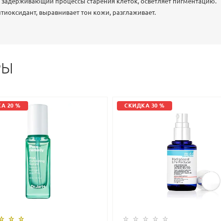
т, задерживающий процессы старения клеток, осветляет пигментацию.
иоксидант, выравнивает тон кожи, разглаживает.
РЫ
А 20 %
СКИДКА 30 %