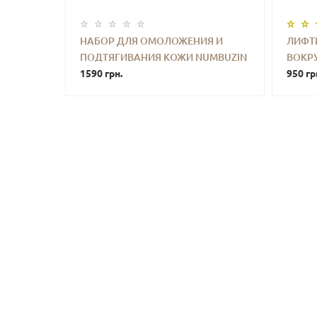
ТОНИК
НАБОР ДЛЯ ОМОЛОЖЕНИЯ И
ЛИФТ
UZIN
ПОДТЯГИВАНИЯ КОЖИ NUMBUZIN
ВОКРУ
УПИТЬ
-
+
КУПИТЬ
-
OOSTING
NO.9 NAD+ TRIAL KIT FOR ANTI-
1590 грн.
РЕТИ
950 гр
AGING & FIRMING
RETIN
CREAM