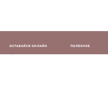
ОСТАВАЙСЯ ОНЛАЙН
ПОЛЕЗНОЕ
Как сделать заказ
Instagram
Контакты
Оплата и доставка
Возврат и обмен
Оферта и политика кон
Производители
Блог