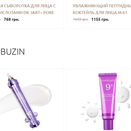
АЯ СЫВОРОТКА ДЛЯ ЛИЦА С
УВЛАЖНЯЮЩИЙ ПЕПТИДН
ИСЛОТАМИ DR.JART+ PORE
КОКТЕЙЛЬ ДЛЯ ЛИЦА M-61
+
КУПИТЬ
-
+
КУПИ
Y PHA EXFOLIATING SERUM
768 грн.
HYDRABOOST LINER REDUCER
1155 грн.
.
1650 грн.
ML
BUZIN