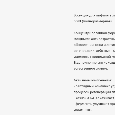
Эссенция для лифтинга лиц
50ml (полноразмерная)
Концентрированная форм
мощными антивозрастными
обновлении кожи и антив
регенерации, действует 
укрепляют природный ми
В дополнение, антиоксид
естественное сияние.
Активные компоненты:
- пептидный комплекс ул
процессы регенерации э
- коэнзим NAD оказывает
- ферменты улучшают пр
увлажняют.