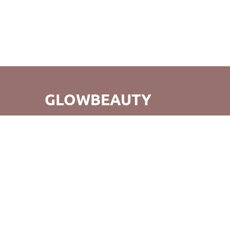
GLOWBEAUTY
GlowBeauty – это не просто удобный шоппинг, но и
открытие для вас совершенно нового мира бьюти-
продуктов. Мы стремимся не только к созданию
прекрасных покупок, но и к тому, чтобы возвращаясь к
нам, вы испытывали радость от нашего обслуживания и
продуктов. Удачных покупок!
©GlowBeauty 2019 - 2026