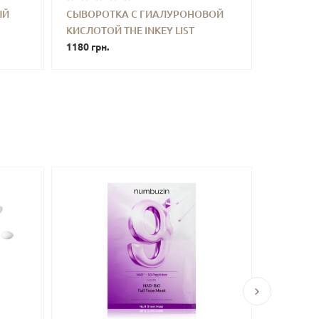
ЫЙ
СЫВОРОТКА С ГИАЛУРОНОВОЙ
КИСЛОТОЙ THE INKEY LIST
ТЬ
-
+
КУПИТЬ
 50
HYALURONIC ACID SERUM 60 ML
1180 грн.