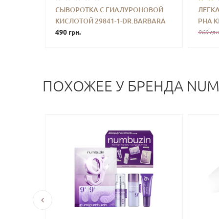
СЫВОРОТКА С ГИАЛУРОНОВОЙ
ЛЕГК
КИСЛОТОЙ 29841-1-DR.BARBARA
РНА К
-
+
КУПИТЬ
-
STURM HYALURONIC SERUM 3 ML
490 грн.
REMED
960 грн
30 ML
ПОХОЖЕЕ У БРЕНДА NUM