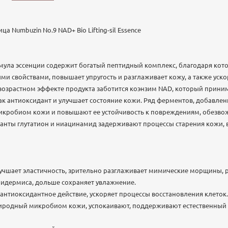
а Numbuzin No.9 NAD+ Bio Lifting-sil Essence
ула эссенции содержит богатый пептидный комплекс, благодаря кот
 свойствами, повышает упругость и разглаживает кожу, а также уско
озрастном эффекте продукта заботится коэнзим NAD, который приним
как антиоксидант и улучшает состояние кожи. Ряд ферментов, добавле
кробиом кожи и повышают ее устойчивость к повреждениям, обезво
анты глутатион и ниацинамид задерживают процессы старения кожи, 
учшает эластичность, зрительно разглаживает мимические морщины, р
пидермиса, дольше сохраняет увлажнение.
 антиоксидантное действие, ускоряет процессы восстановления клеток.
иродный микробиом кожи, успокаивают, поддерживают естественный