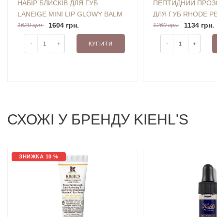
НАБІР БЛИСКІВ ДЛЯ ГУБ
ПЕПТИДНИЙ ПРОЗ
LANEIGE MINI LIP GLOWY BALM
ДЛЯ ГУБ RHODE PE
SET 4X5G
1604 грн.
TREATMENT BY HA
1134 грн.
1620 грн.
1260 грн.
BIEBER (SALTED C
-
+
КУПИТИ
-
+
ML
СХОЖI У БРЕНДУ KIEHL'S
ЗНИЖКА 10 %