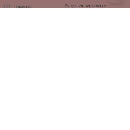
Як зробити замовлення
Instagram
Зворотній зв’язок
Оплата і доставка
Повернення і обмін
Оферта та політика
конфіденційності
Виробники
Блог
ПРОДУКЦІЯ
Декоративна косметика
Догляд за обличчям
Догляд за волоссям