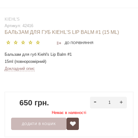
KIEHL'S
Артикул:
42416
БАЛЬЗАМ ДЛЯ ГУБ KIEHL'S LIP BALM #1 (15 ML)
ДО ПОРІВНЯННЯ
Бальзам для губ Kiehl's Lip Balm #1
15ml (повнорозмірний)
Докладний опис
650 грн.
Немає в наявностi
ДОДАТИ В КОШИК