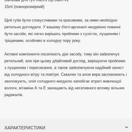
15ml (повнорозмірний)
Щоб губи були спокусливими та красивими, за ними необхідно
ретельно доглядати. У вашому б'юті-арсеналі неодмінно повинні
бути засоби, які легко вирішать проблеми з сухістю, лущенням і
тріщинами, особливо в холодну пору року.
Активні компоненти посилюють дію засобу, тому він забезпечує
ретельний, але при цьому дбайливий догляд, вирішуючи проблеми
з лущенням і пересихання, а також забезпечуючи надійний захист
від холодного вітру та повітря. Сквален та алое вера заспокоюють і
зволожують, олія солодкого мигдалю запобігає втраті живлющої
вологи, вітаміни А та Е захищають від негативного впливу вільних
радикалів.
ХАРАКТЕРИСТИКИ