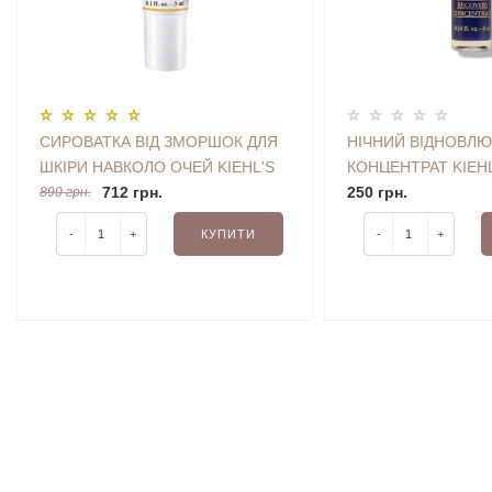
СИРОВАТКА ВІД ЗМОРШОК ДЛЯ
НІЧНИЙ ВІДНОВЛ
ШКІРИ НАВКОЛО ОЧЕЙ KIEHL'S
КОНЦЕНТРАТ KIEHL
POWERFUL-STRENGTH LINE-
712 грн.
RECOVERY CONCE
250 грн.
890 грн.
REDUCING & VITAMIN C EYE
MINI
-
+
КУПИТИ
-
+
SERUM 3 ML