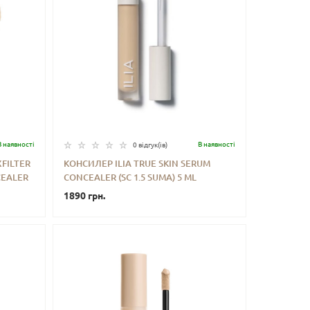
В наявностi
В наявностi
0 відгук(iв)
FILTER
КОНСИЛЕР ILIA TRUE SKIN SERUM
CEALER
CONCEALER (SC 1.5 SUMA) 5 ML
ИТИ
-
+
КУПИТИ
1890 грн.