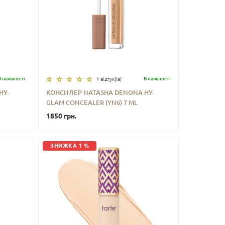
В наявностi
В наявностi
1 відгук(iв)
HY-
КОНСИЛЕР NATASHA DENONA HY-
GLAM CONCEALER (YN6) 7 ML
ИТИ
-
+
КУПИТИ
1850 грн.
ЗНИЖКА 1 %