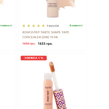
В наявностi
В наявностi
4 відгук(iв)
КОНСИЛЕР TARTE SHAPE TAPE
CONCEALER (20B) 10 ML
ИТИ
-
+
КУПИТИ
1633 грн.
1650 грн.
ЗНИЖКА 1 %