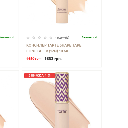
В наявностi
В наявностi
4 відгук(iв)
КОНСИЛЕР TARTE SHAPE TAPE
CONCEALER (12N) 10 ML
ИТИ
-
+
КУПИТИ
1633 грн.
1650 грн.
ЗНИЖКА 1 %