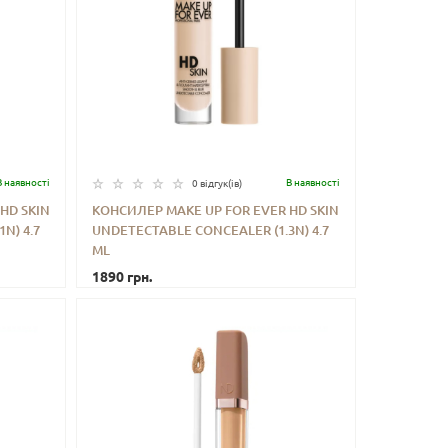
В наявностi
В наявностi
0 відгук(iв)
HD SKIN
КОНСИЛЕР MAKE UP FOR EVER HD SKIN
N) 4.7
UNDETECTABLE CONCEALER (1.3N) 4.7
ИТИ
-
+
КУПИТИ
ML
1890 грн.