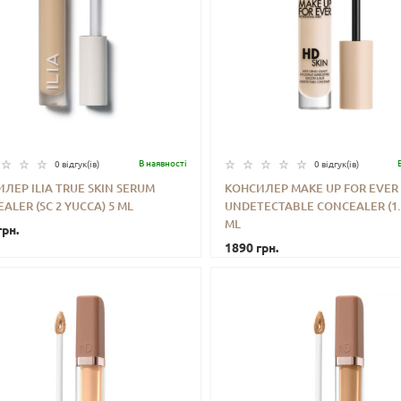
В наявностi
0 відгук(iв)
0 відгук(iв)
ЛЕР ILIA TRUE SKIN SERUM
КОНСИЛЕР MAKE UP FOR EVER 
ALER (SC 2 YUCCA) 5 ML
UNDETECTABLE CONCEALER (1.1
+
КУПИТИ
-
+
КУП
ML
грн.
1890 грн.