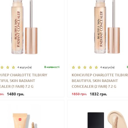
В наявностi
4 відгук(iв)
4 відгук(iв)
ИЛЕР CHARLOTTE TILBURY
КОНСИЛЕР CHARLOTTE TILBUR
IFUL SKIN RADIANT
BEAUTIFUL SKIN RADIANT
+
КУПИТИ
-
+
КУП
LER (1 FAIR) 7.2 G
CONCEALER (2 FAIR) 7.2 G
1480 грн.
1832 грн.
рн.
1850 грн.