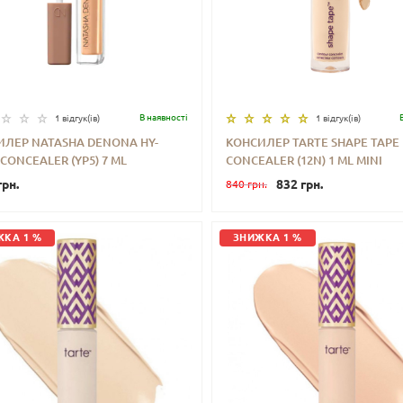
В наявностi
1 відгук(iв)
1 відгук(iв)
ИЛЕР NATASHA DENONA HY-
КОНСИЛЕР TARTE SHAPE TAPE
CONCEALER (YP5) 7 ML
CONCEALER (12N) 1 ML MINI
+
КУПИТИ
-
+
КУП
грн.
832 грн.
840 грн.
КА 1 %
ЗНИЖКА 1 %