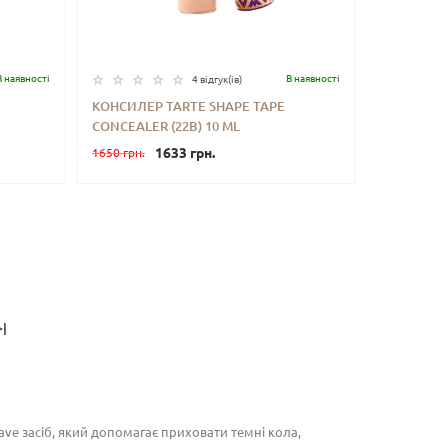
В наявностi
В наявностi
4 відгук(iв)
КОНСИЛЕР TARTE SHAPE TAPE
CONCEALER (22B) 10 ML
ИТИ
-
+
КУПИТИ
1633 грн.
1650 грн.
>|
ave засіб, який допомагає приховати темні кола,