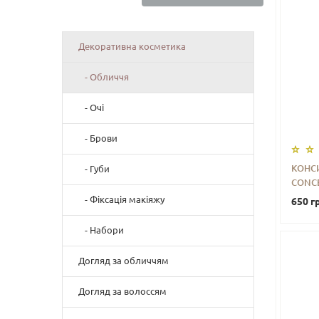
Декоративна косметика
- Обличчя
- Очі
- Брови
КОНС
- Губи
CONCE
-
- Фіксація макіяжу
650 гр
- Набори
Догляд за обличчям
Догляд за волоссям