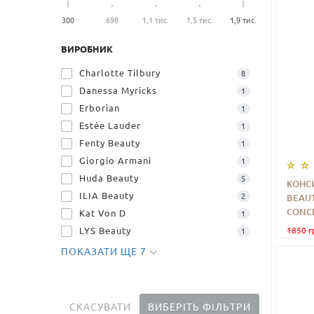
300
698
1,1 тис.
1,5 тис.
1,9 тис.
ВИРОБНИК
Charlotte Tilbury
8
Danessa Myricks
1
Erborian
1
Estée Lauder
1
Fenty Beauty
1
Giorgio Armani
1
Huda Beauty
5
КОНС
ILIA Beauty
2
BEAUT
-
CONCEA
Kat Von D
1
LYS Beauty
1850 г
1
ПОКАЗАТИ ЩЕ 7
СКАСУВАТИ
ВИБЕРІТЬ ФІЛЬТРИ