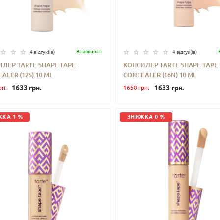
В наявностi
4 відгук(iв)
4 відгук(iв)
ЛЕР TARTE SHAPE TAPE
КОНСИЛЕР TARTE SHAPE TAPE
ALER (12S) 10 ML
CONCEALER (16N) 10 ML
+
КУПИТИ
-
+
КУП
1633 грн.
1633 грн.
рн.
1650 грн.
КА 1 %
ЗНИЖКА 0 %