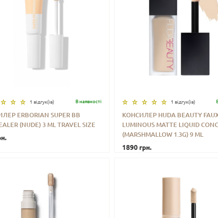
В наявностi
1 відгук(iв)
1 відгук(iв)
ИЛЕР ERBORIAN SUPER BB
КОНСИЛЕР HUDA BEAUTY FAUX
ALER (NUDE) 3 ML TRAVEL SIZE
LUMINOUS MATTE LIQUID CON
+
КУПИТИ
-
+
КУП
(MARSHMALLOW 1.3G) 9 ML
н.
1890 грн.