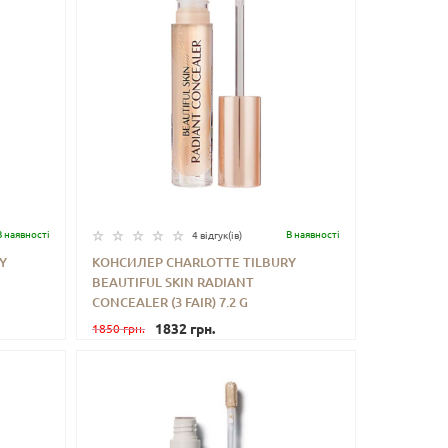
В наявностi
В наявностi
4 відгук(iв)
Y
КОНСИЛЕР CHARLOTTE TILBURY
BEAUTIFUL SKIN RADIANT
ИТИ
-
+
КУПИТИ
CONCEALER (3 FAIR) 7.2 G
1832 грн.
1850 грн.