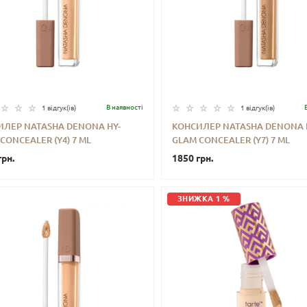
В наявностi
1 відгук(iв)
1 відгук(iв)
ИЛЕР NATASHA DENONA HY-
КОНСИЛЕР NATASHA DENONA 
CONCEALER (Y4) 7 ML
GLAM CONCEALER (Y7) 7 ML
+
КУПИТИ
-
+
КУП
грн.
1850 грн.
ЗНИЖКА 1 %