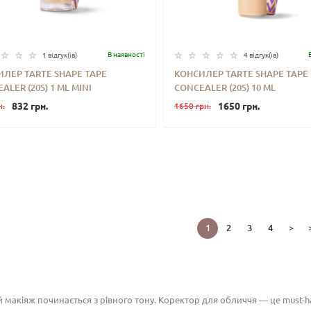
В наявностi
1 відгук(iв)
4 відгук(iв)
ЛЕР TARTE SHAPE TAPE
КОНСИЛЕР TARTE SHAPE TAPE
ALER (20S) 1 ML MINI
CONCEALER (20S) 10 ML
+
КУПИТИ
-
+
КУП
832 грн.
1650 грн.
н.
1650 грн.
1
2
3
4
>
 макіяж починається з рівного тону. Коректор для обличчя — це must-h