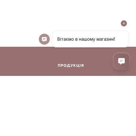
ПРОДУКЦІЯ
ння
Декоративна косметика
Догляд за обличчям
Догляд за волоссям
Аксесуари
онфіденційності
Парфуми
Корея