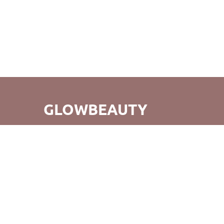
GLOWBEAUTY
GlowBeauty - це не просто зручний шопінг, а й відкриття
для вас абсолютно нового світу б'юті-продуктів. Ми
прагнемо не тільки створення прекрасних покупок, але
й того, щоб повертаючись до нас, ви відчували радість
від нашого обслуговування та продуктів. Вдалих
покупок!
©GlowBeauty 2019 - 2026