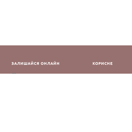
ЗАЛИШАЙСЯ ОНЛАЙН
КОРИСНЕ
Як зробити замовле
Instagram
Зворотній зв’язок
Оплата і доставка
Повернення і обмін
Оферта та політика к
Виробники