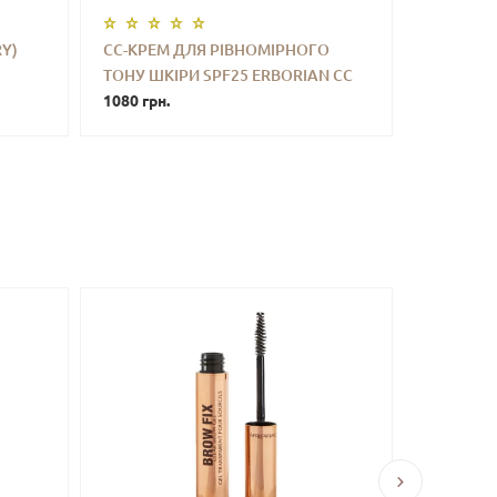
Y)
СС-КРЕМ ДЛЯ РІВНОМІРНОГО
ТОНУ ШКІРИ SPF25 ERBORIAN CC
ТИ
-
+
КУПИТИ
CREME CENTELLA ASIATICA SPF25
1080 грн.
(CLAIR) 15 ML