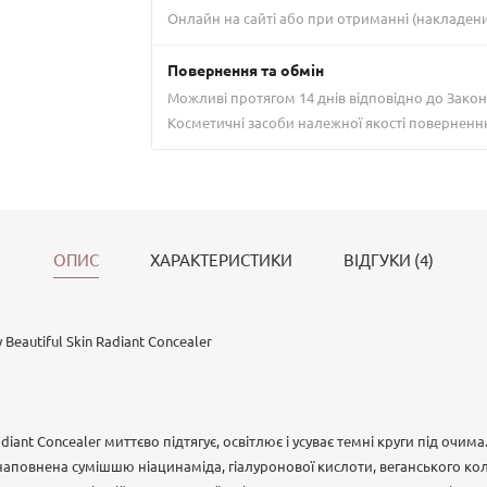
Онлайн на сайті або при отриманні (накладен
Повернення та обмін
Можливі протягом 14 днів відповідно до Закон
Косметичні засоби належної якості поверненн
ОПИС
ХАРАКТЕРИСТИКИ
ВІДГУКИ (4)
 Beautiful Skin Radiant Concealer
diant Concealer миттєво підтягує, освітлює і усуває темні круги під очима
аповнена сумішшю ніацинаміда, гіалуронової кислоти, веганського колаг