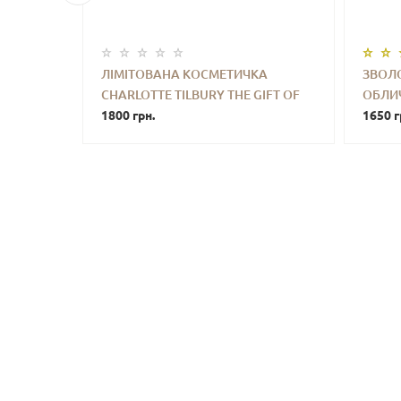
УБ
ЛІМІТОВАНА КОСМЕТИЧКА
ЗВОЛ
TE
CHARLOTTE TILBURY THE GIFT OF
ОБЛИЧ
УПИТИ
-
+
КУПИТИ
-
LIP
PILLOW TALK
1800 грн.
CHARL
1650 г
P GLOSS
TRAVE