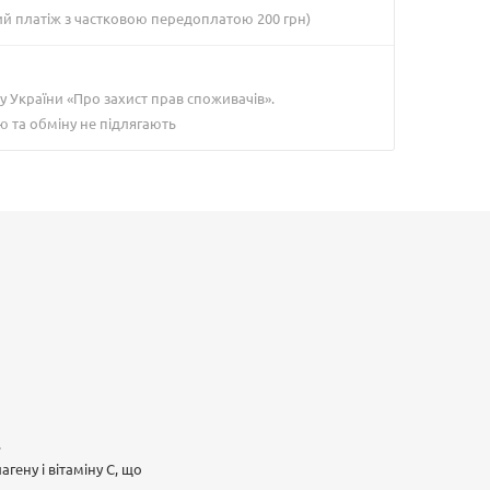
ий платіж з частковою передоплатою 200 грн)
у України «Про захист прав споживачів».
ю та обміну не підлягають
.
ену і вітаміну С, що