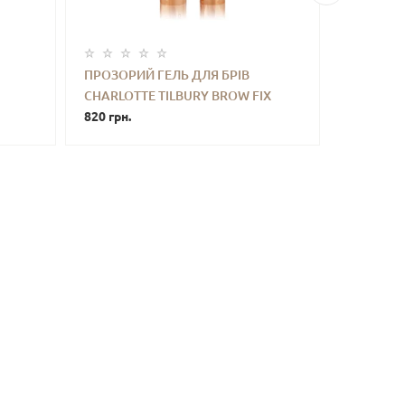
ПРОЗОРИЙ ГЕЛЬ ДЛЯ БРІВ
ОЛІЯ-ЕЛ
CHARLOTTE TILBURY BROW FIX
CHARLOT
ТИ
-
+
КУПИТИ
-
CLEAR EYEBROW GEL 6 G (БЕЗ
820 грн.
SUPERFUS
2600 грн.
LOSS
КОРОБОЧКИ, З НАБОРУ)