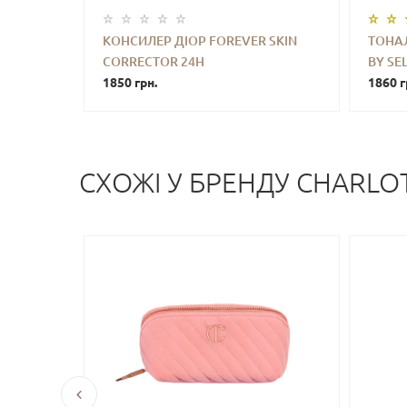
КОНСИЛЕР ДІОР FOREVER SKIN
ТОНА
CORRECTOR 24H
BY SE
-
+
КУПИТИ
-
WEAR&HYDRATION CREAMY
1850 грн.
WEIGH
1860 г
CONCEALER FULL COVERAGE (1.5
28 ML
NEUTRAL) 11 ML
СХОЖI У БРЕНДУ CHARLOT