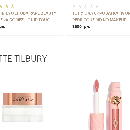
ЛЬНА ОСНОВА RARE BEAUTY
ТОНУЮЧА СИРОВАТКА (IVOR
LENA GOMEZ LIQUID TOUCH
PERRICONE MD NO MAKEUP
+
КУПИТИ
-
+
КУПИ
TLESS FOUNDATION (110N)
рн.
FOUNDATION SERUM BROAD
2600 грн.
SPECTRUM SPF20 (30 ML)
TE TILBURY