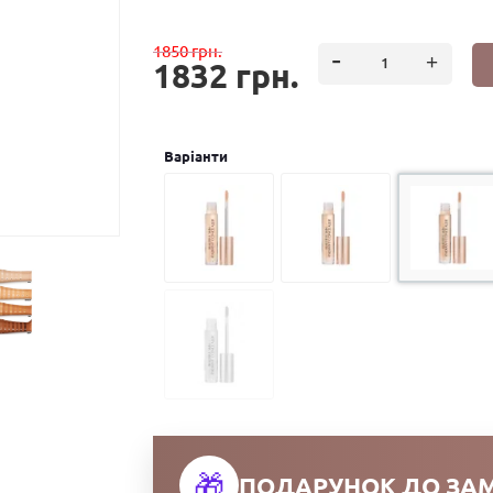
1850 грн.
1832 грн.
Варiанти
🎁
ПОДАРУНОК ДО ЗА