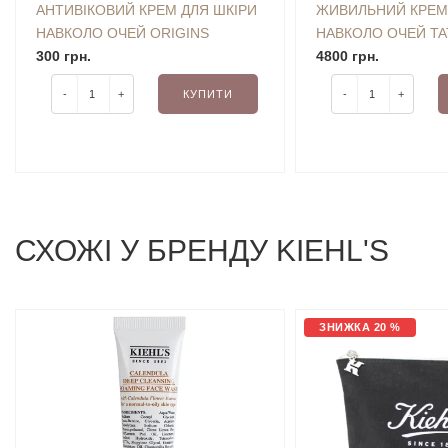
АНТИВІКОВИЙ КРЕМ ДЛЯ ШКІРИ
ЖИВИЛЬНИЙ КРЕМ
НАВКОЛО ОЧЕЙ ORIGINS
НАВКОЛО ОЧЕЙ T
PLANTSCRIPTION ANTI-AGING
300 грн.
AGELESS REVITALI
4800 грн.
POWER EYE CREAM 5 ML MINI
CREAM 15 ML
-
+
КУПИТИ
-
+
СХОЖI У БРЕНДУ KIEHL'S
ЗНИЖКА 20 %