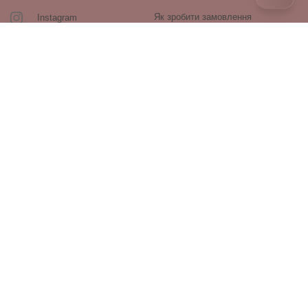
Як зробити замовлення
Instagram
Зворотній зв’язок
Оплата і доставка
Повернення і обмін
Оферта та політика
конфіденційності
Виробники
Блог
ПРОДУКЦІЯ
Декоративна косметика
Догляд за обличчям
Догляд за волоссям