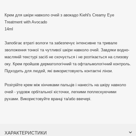
Крем для шкіри навколо очей з авокадо Kiehl's Creamy Eye
Treatment with Avocado
14ml
Запобігає втраті вологи та забезпечує інтенсивне та тривале
зволоження тонкої та чутливої ​​шкіри навколо очей. Завдяки водно-
масляній текстурі засіб не скочується і не розтікається на слизову
оку. Крем пройшов дерматологічний та офтальмологічний контроль.
Підходить для людей, які використовують контактні лінзи.
Розігрійте крем між кінчиками пальців і нанесіть на шкіру навколо
очей - уздовж орбітальної кісточки, легкими поплескуючими
рухами. Використовуйте вранці та/або ввечері.
ХАРАКТЕРИСТИКИ