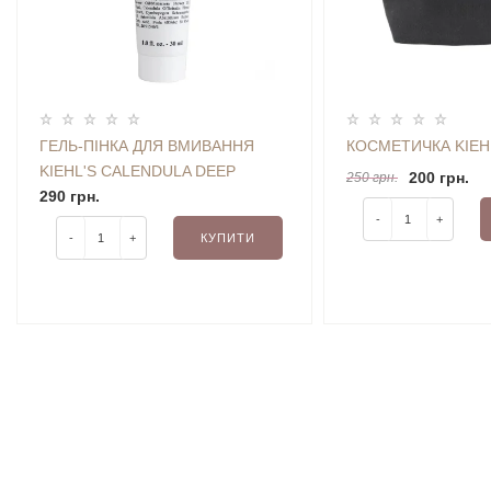
ГЕЛЬ-ПІНКА ДЛЯ ВМИВАННЯ
КОСМЕТИЧКА KIEH
KIEHL'S CALENDULA DEEP
200 грн.
250 грн.
CLEANSING FOAMING FACE
290 грн.
WASH 30 ML MINI
-
+
-
+
КУПИТИ