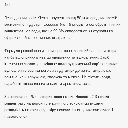
4ml
Легендарний засіб Kiehl's, лауреат понад 50 міжнародних премій
косметичної індустрії, фаворит б'юті-блогерів та селебреті - нічний
концентрат без води, що на 99,8% складається з натуральних
ефірних олій та рослинних екстрактів.
Формула розроблена для використання у нічний час, коли шкіра
найбільш сприйнятлива до оновлення та відновлення. Засіб
інтенсивно зволожує, зміцнює вологоутримуючий бар'єр і сприяє
відновленню зовнішнього вигляду шкіри до ранку: шкіра стає
помітно більш пружною, гладкою та м'якою. Не містить води,
парабенів, мінеральних масел та ароматизаторів.
Застосування: Для використання на ніч. Нанесіть 2-3 краплі
концентрату на долоні і легкими поплескуючими рухами,
розподіліть на очищену шкіру обличчя і шиї, уникаючи області
навколо очей.