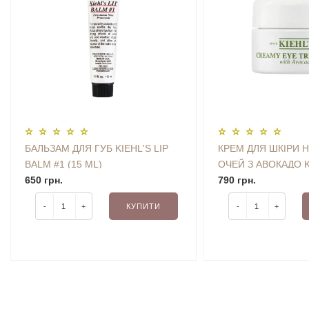
БАЛЬЗАМ ДЛЯ ГУБ KIEHL'S LIP
КРЕМ ДЛЯ ШКІРИ 
BALM #1 (15 ML)
ОЧЕЙ З АВОКАДО K
650 грн.
CREAMY EYE TREA
790 грн.
AVOCADO 7 ML
-
+
КУПИТИ
-
+