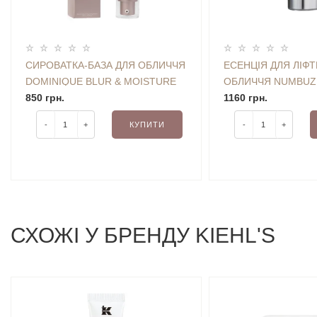
СИРОВАТКА-БАЗА ДЛЯ ОБЛИЧЧЯ
ЕСЕНЦІЯ ДЛЯ ЛІФ
DOMINIQUE BLUR & MOISTURE
ОБЛИЧЧЯ NUMBUZI
SERUM PRIMER 30 ML
850 грн.
BIO LIFTING-SIL E
1160 грн.
-
+
КУПИТИ
-
+
СХОЖI У БРЕНДУ KIEHL'S