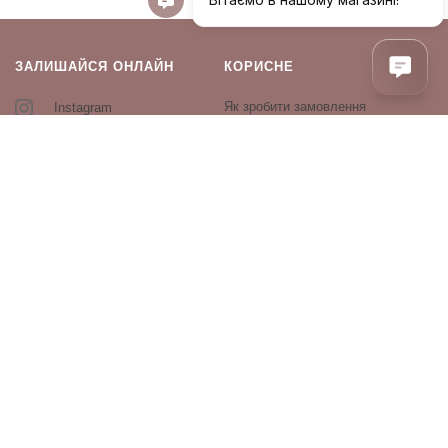
ЗАЛИШАЙСЯ ОНЛАЙН
КОРИСНЕ
Як зробити замовлення
Instagram
Зворотній зв’язок
Оплата і доставка
Повернення і обмін
Оферта та політика
конфіденційності
Виробники
Блог
ПРОДУКЦІЯ
Декоративна косметика