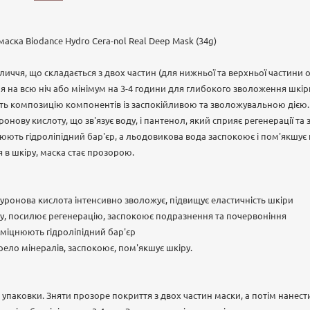
аска Biodance Hydro Cera-nol Real Deep Mask (34g)
личчя, що складається з двох частин (для нижньої та верхньої частини 
 на всю ніч або мінімум на 3-4 години для глибокого зволоження шкіри
ить композицію компонентів із заспокійливою та зволожувальною дією.
онову кислоту, що зв'язує воду, і пантенол, який сприяє регенерації т
ють гідроліпідний бар'єр, а льодовикова вода заспокоює і пом'якшує шк
я в шкіру, маска стає прозорою.
уронова кислота інтенсивно зволожує, підвищує еластичність шкіри
ру, посилює регенерацію, заспокоює подразнення та почервоніння
зміцнюють гідроліпідний бар'єр
рело мінералів, заспокоює, пом'якшує шкіру.
 упаковки. Зняти прозоре покриття з двох частин маски, а потім нанести