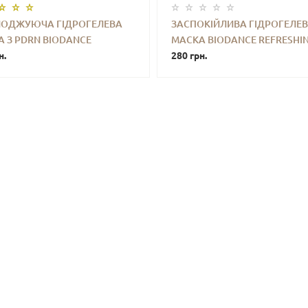
ОДЖУЮЧА ГІДРОГЕЛЕВА
ЗАСПОКІЙЛИВА ГІДРОГЕЛЕ
 З PDRN BIODANCE
МАСКА BIODANCE REFRESHIN
+
КУПИТИ
-
+
КУПИ
ENATING CAVIAR PDRN REAL
н.
KELP REAL DEEP MASK (34 G)
280 грн.
MASK (34 G)