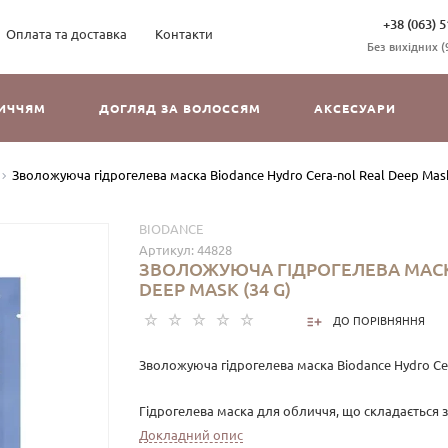
+38 (063) 5
Оплата та доставка
Контакти
Без вихідних (9
ЛИЧЧЯМ
ДОГЛЯД ЗА ВОЛОССЯМ
АКСЕСУАРИ
Зволожуюча гідрогелева маска Biodance Hydro Cera-nol Real Deep Mask
BIODANCE
Артикул:
44828
ЗВОЛОЖУЮЧА ГІДРОГЕЛЕВА МАСК
DEEP MASK (34 G)
ДО ПОРІВНЯННЯ
Зволожуюча гідрогелева маска Biodance Hydro Cer
Гідрогелева маска для обличчя, що складається з
Вона призначена для нанесення на всю ніч або м
Докладний опис