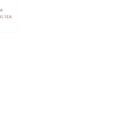
ВА
G SEA
ТИ