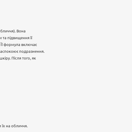
обличчя). Вона
 та підвищення її
 Її формула включає
а заспокоює подразнення.
іру. Після того, як
 їх на обличчя.