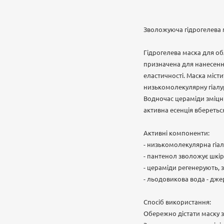
Зволожуюча гідрогелева м
Гідрогелева маска для об
призначена для нанесення
еластичності. Маска міст
низькомолекулярну гіалур
Водночас цераміди зміцню
активна есенція вберетьс
Активні компоненти:
- низькомолекулярна гіал
- пантенол зволожує шкі
- цераміди регенерують, 
- льодовикова вода - дже
Спосіб використання:
Обережно дістати маску з