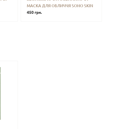
МАСКА ДЛЯ ОБЛИЧЧЯ SOHO SKIN
ТИ
-
+
КУПИТИ
 15 ML
24/7 TREATMENT 10 ML MINI
450 грн.