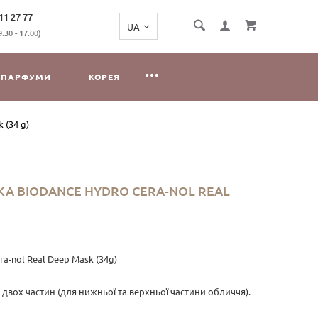
11 27 77
:30 - 17:00)
ПАРФУМИ
КОРЕЯ
 (34 g)
А BIODANCE HYDRO CERA-NOL REAL
a-nol Real Deep Mask (34g)
 двох частин (для нижньої та верхньої частини обличчя).
інімум на 3-4 години для глибокого зволоження шкіри та