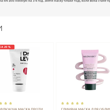
а ніч або мінімум на 3-4 год. Зняти маску тільки тоді, коли вона стане 
И
А 20 %
ОВЛЮЮЧА МАСКА ПРОТИ
ГЛИНЯНА МАСКА ДЛЯ ОБЛИ