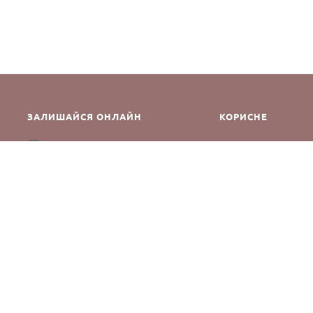
ЗАЛИШАЙСЯ ОНЛАЙН
КОРИСНЕ
Як зробити замовле
Instagram
Зворотній зв’язок
Оплата і доставка
Повернення і обмін
Оферта та політика к
Виробники
Блог