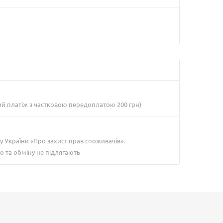
ий платіж з частковою передоплатою 200 грн)
у України «Про захист прав споживачів».
ю та обміну не підлягають