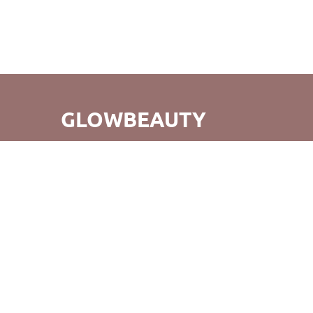
GLOWBEAUTY
GlowBeauty - це не просто зручний шопінг, а й відкриття
для вас абсолютно нового світу б'юті-продуктів. Ми
прагнемо не тільки створення прекрасних покупок, але
й того, щоб повертаючись до нас, ви відчували радість
від нашого обслуговування та продуктів. Вдалих
покупок!
©GlowBeauty 2019 - 2026