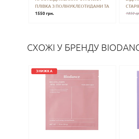
ПЛІВКА З ПОЛІНУКЛЕОТИДАМИ ТА
СТАРІ
-
+
КУПИТИ
-
КОФЕЇНОМ MEDICUBE PDRN PINK
1550 грн.
MATRI
1850 гр
CAFFEINE NIGHT WRAPPING MASK
75 ML
СХОЖI У БРЕНДУ BIODAN
ЗНИЖКА