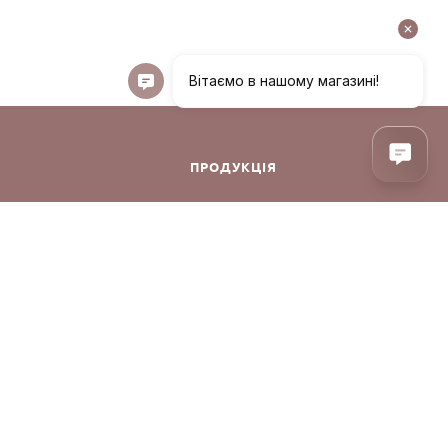
ПРОДУКЦІЯ
ння
Декоративна косметика
Догляд за обличчям
Догляд за волоссям
Аксесуари
онфіденційності
Парфуми
Корея
Догляд за тілом