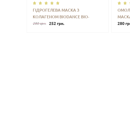
ГІДРОГЕЛЕВА МАСКА З
ОМОЛ
КОЛАГЕНОМ BIODANCE BIO-
МАСКА
-
+
КУПИТИ
-
COLLAGEN REAL DEEP MASK (34 G)
252 грн.
REJUV
280 гр
280 грн.
DEEP 