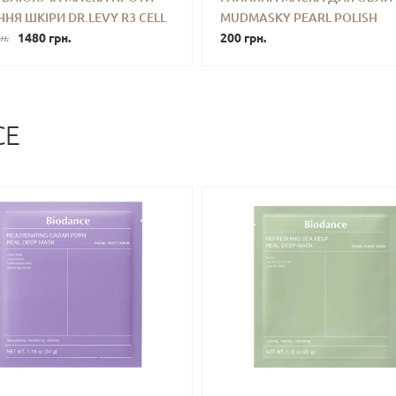
ННЯ ШКІРИ DR.LEVY R3 CELL
MUDMASKY PEARL POLISH
+
КУПИТИ
-
+
КУПИ
X MASK 50 ML
1480 грн.
SUPERGLOW PINK CLAY MASK
200 грн.
н.
MINI
CE