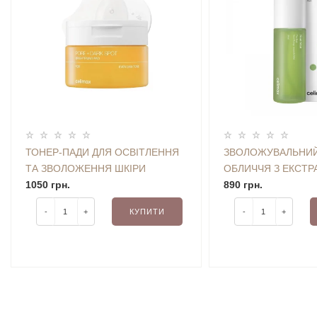
ТОНЕР-ПАДИ ДЛЯ ОСВІТЛЕННЯ
ЗВОЛОЖУВАЛЬНИЙ
ТА ЗВОЛОЖЕННЯ ШКІРИ
ОБЛИЧЧЯ З ЕКСТР
CELIMAX PORE+DARK SPOT
1050 грн.
CELIMAX THE REAL
890 грн.
BRIGHTENING PAD (40 ШТ) 100
ENERGY AMPOULE 
-
+
КУПИТИ
-
+
ML