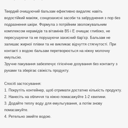
Твердий очищуючий бальзам ефективно видаляє навіть
водостійкий макіяж, сонцезахисні засоби та забруднення з пор без
подразнення шкіри. Формула з потрійним зволожувальним
комплексом керамідів та вітамінів B5 і E очищає глибоко, не
пересушуючи та не порушуючи захисний бар’єр. Бальзам не
залишає жирної плівки та не викликає відчуття стягнутості. При
контакті з водою бальзам перетворюється на ніжну молочну
емульсію.
Зручне пакування забезпечує гігієнічне дозування без контакту з
руками та зберігає свіжість продукту.
Спосіб застосування:
1. Покрутіть контейнер, щоб отримати достатню кількість продукту.
2. Нанесіть на обличчя та ніжно помасажуйте 1-2 хвилини.
3. Додайте теплу воду для емульгування, а потім знову
помасажуйте.
4. Ретельно змийте водою.