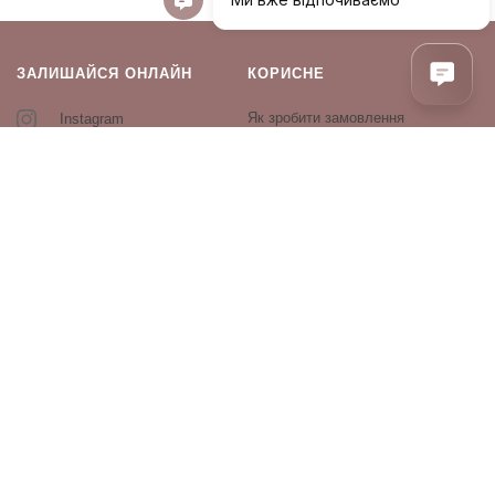
ЗАЛИШАЙСЯ ОНЛАЙН
КОРИСНЕ
Як зробити замовлення
Instagram
Зворотній зв’язок
Оплата і доставка
Повернення і обмін
Оферта та політика
конфіденційності
Виробники
Блог
ПРОДУКЦІЯ
Декоративна косметика