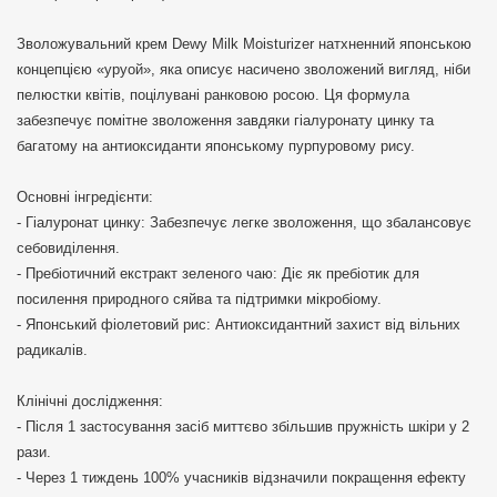
Зволожувальний крем Dewy Milk Moisturizer натхненний японською
концепцією «уруой», яка описує насичено зволожений вигляд, ніби
пелюстки квітів, поцілувані ранковою росою. Ця формула
забезпечує помітне зволоження завдяки гіалуронату цинку та
багатому на антиоксиданти японському пурпуровому рису.
Основні інгредієнти:
- Гіалуронат цинку: Забезпечує легке зволоження, що збалансовує
себовиділення.
- Пребіотичний екстракт зеленого чаю: Діє як пребіотик для
посилення природного сяйва та підтримки мікробіому.
- Японський фіолетовий рис: Антиоксидантний захист від вільних
радикалів.
Клінічні дослідження:
- Після 1 застосування засіб миттєво збільшив пружність шкіри у 2
рази.
- Через 1 тиждень 100% учасників відзначили покращення ефекту