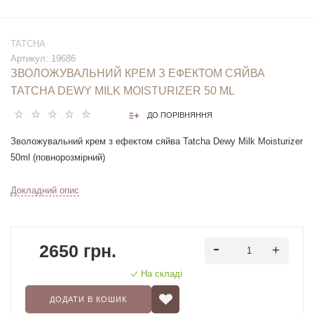
TATCHA
Артикул:
19686
ЗВОЛОЖУВАЛЬНИЙ КРЕМ З ЕФЕКТОМ СЯЙВА
TATCHA DEWY MILK MOISTURIZER 50 ML
ДО ПОРІВНЯННЯ
Зволожувальний крем з ефектом сяйва Tatcha Dewy Milk Moisturizer
50ml (повнорозмірний)
Зволожувальний крем Dewy Milk Moisturizer натхненний японською
Докладний опис
концепцією «уруой», яка описує насичено зволожений вигляд, ніби
пелюстки квітів, поцілувані ранковою росою. Ця формула
забезпечує помітне зволоження завдяки гіалуронату цинку та
2650 грн.
багатому на антиоксиданти японському пурпуровому рису.
На складі
Основні інгредієнти:
ДОДАТИ В КОШИК
- Гіалуронат цинку: Забезпечує легке зволоження, що збалансовує