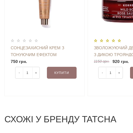
СОНЦЕЗАХИСНИЙ КРЕМ З
ЗВОЛОЖУЮЧИЙ Д
ТОНУЮЧИМ ЕФЕКТОМ
З ДИКОЮ ТРОЯНД
HYDROPEPTIDE SOLAR
750 грн.
WILD ROSE CREAM
920 грн.
1150 грн.
DEFENSE TINTED SPF30 (15 ML)
-
+
КУПИТИ
-
+
MINI
СХОЖI У БРЕНДУ TATCHA