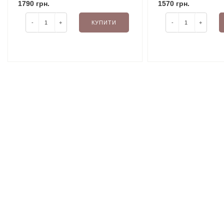
DEFINITION GEL EYELINER
1790 грн.
1570 грн.
(BLUEPRINT, GALAXY)
-
+
КУПИТИ
-
+