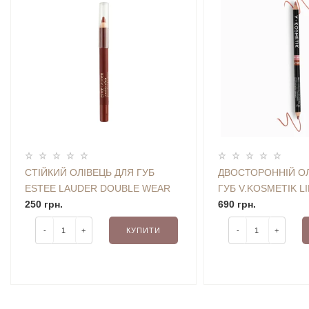
СТІЙКИЙ ОЛІВЕЦЬ ДЛЯ ГУБ
ДВОСТОРОННІЙ ОЛ
ESTEE LAUDER DOUBLE WEAR
ГУБ V.KOSMETIK LI
STAY-IN-PLACE LIP PENCIL (08
250 грн.
LINER (NIGHT LOVE
690 грн.
SPICE)
1.14 G
-
+
КУПИТИ
-
+