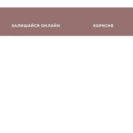
ЗАЛИШАЙСЯ ОНЛАЙН
КОРИСНЕ
Як зробити замовле
Instagram
Зворотній зв’язок
Оплата і доставка
Повернення і обмін
Оферта та політика к
Виробники
Блог