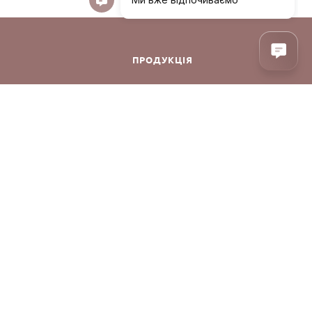
ПРОДУКЦІЯ
ння
Декоративна косметика
Догляд за обличчям
Догляд за волоссям
Аксесуари
онфіденційності
Парфуми
Корея
Догляд за тілом
Уцінка
Акції