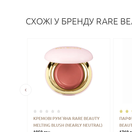
СХОЖI У БРЕНДУ RARE B
Y
КРЕМОВІ РУМʼЯНА RARE BEAUTY
ПАРФ
UCH
MELTING BLUSH (NEARLY NEUTRAL)
BEAUT
УПИТИ
-
+
КУПИТИ
-