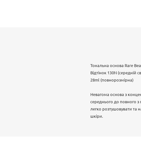
Тональна основа Rare Beau
Відтінок 130N (середній 
28ml (повнорозмірна)
Невагома основа з концен
середнього до повного з 
легко розтушовувати та н
шкіри.