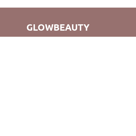
GLOWBEAUTY
GlowBeauty - це не просто зручний шопінг, а й відкриття
для вас абсолютно нового світу б'юті-продуктів. Ми
прагнемо не тільки створення прекрасних покупок, але
й того, щоб повертаючись до нас, ви відчували радість
від нашого обслуговування та продуктів. Вдалих
покупок!
©GlowBeauty 2019 - 2026