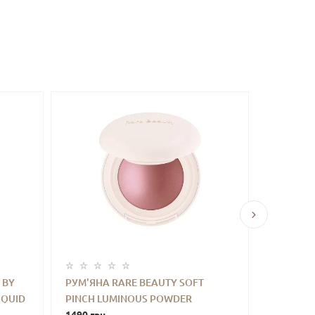
 BY
РУМ'ЯНА RARE BEAUTY SOFT
ЗВОЛОЖ
IQUID
PINCH LUMINOUS POWDER
ТІЛА RA
ТИ
-
+
КУПИТИ
-