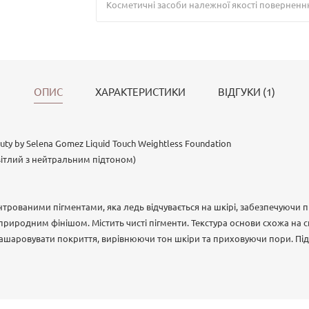
Косметичні засоби належної якості поверненн
ОПИС
ХАРАКТЕРИСТИКИ
ВІДГУКИ (1)
ty by Selena Gomez Liquid Touch Weightless Foundation
світлий з нейтральним підтоном)
трованими пігментами, яка ледь відчувається на шкірі, забезпечуючи п
природним фінішом. Містить чисті пігменти. Текстура основи схожа на 
ашаровувати покриття, вирівнюючи тон шкіри та приховуючи пори. Підх