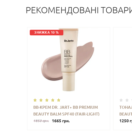
РЕКОМЕНДОВАНІ ТОВАР
ЗНИЖКА 10 %
BB-КРЕМ DR. JART+ BB PREMIUM
ТОНАЛ
BEAUTY BALM SPF40 (FAIR-LIGHT)
BEAUT
-
+
КУПИТИ
-
40 ML
1665 грн.
TINT 
1250 г
1850 грн.
BLUSH)