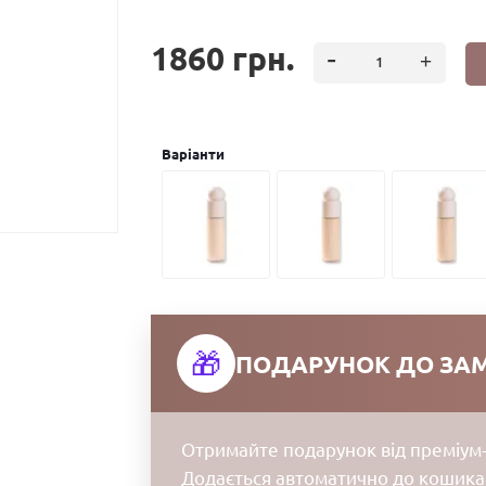
1860 грн.
Варiанти
🎁
ПОДАРУНОК ДО ЗА
Отримайте подарунок від преміум-
Додається автоматично до кошика