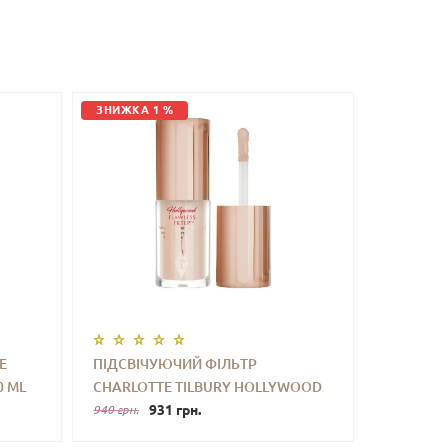
ЗНИЖКА 1 %
E
ПІДСВІЧУЮЧИЙ ФІЛЬТР
0 ML
CHARLOTTE TILBURY HOLLYWOOD
ТИ
-
+
КУПИТИ
FLAWLESS FILTER (2 FAIR) 5.5 ML
931 грн.
940 грн.