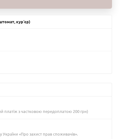
томат, курʼєр)
ий платіж з частковою передоплатою 200 грн)
у України «Про захист прав споживачів».