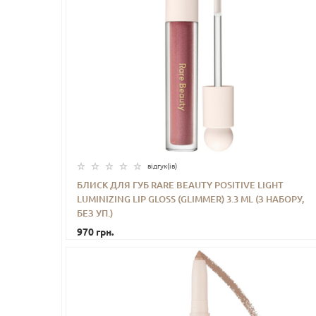
відгук(iв)
БЛИСК ДЛЯ ГУБ RARE BEAUTY POSITIVE LIGHT
LUMINIZING LIP GLOSS (GLIMMER) 3.3 ML (З НАБОРУ,
-
+
КУПИТИ
БЕЗ УП.)
970 грн.