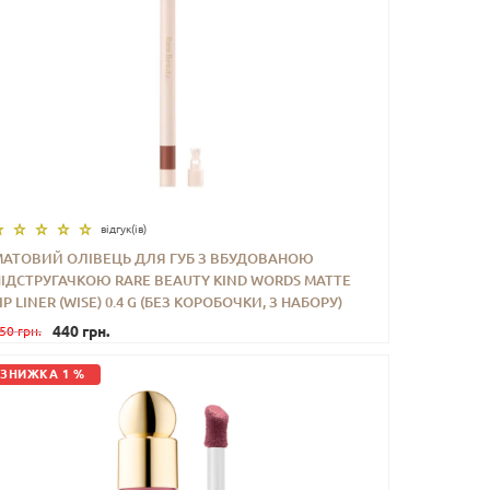
відгук(iв)
МАТОВИЙ ОЛІВЕЦЬ ДЛЯ ГУБ З ВБУДОВАНОЮ
ПІДСТРУГАЧКОЮ RARE BEAUTY KIND WORDS MATTE
-
+
КУПИТИ
IP LINER (WISE) 0.4 G (БЕЗ КОРОБОЧКИ, З НАБОРУ)
440 грн.
50 грн.
ЗНИЖКА 1 %