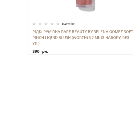
відгук(iв)
РІДКІ РУМ’ЯНА RARE BEAUTY BY SELENA GOMEZ SOF
PINCH LIQUID BLUSH (WORTH) 3.2 ML (З НАБОРУ, БЕЗ
-
+
КУПИТИ
УП.)
890 грн.