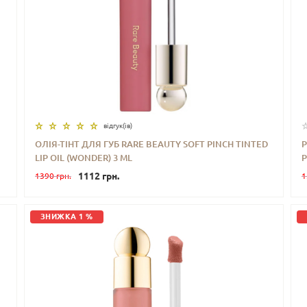
відгук(iв)
ОЛІЯ-ТІНТ ДЛЯ ГУБ RARE BEAUTY SOFT PINCH TINTED
Р
LIP OIL (WONDER) 3 ML
P
-
+
КУПИТИ
1112 грн.
1390 грн.
1
ЗНИЖКА 1 %