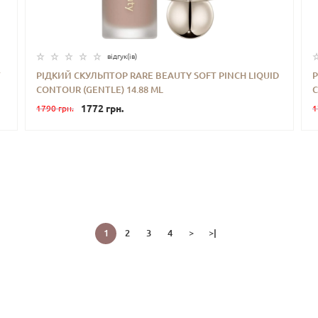
відгук(iв)
T
РІДКИЙ СКУЛЬПТОР RARE BEAUTY SOFT PINCH LIQUID
Р
CONTOUR (GENTLE) 14.88 ML
C
-
+
КУПИТИ
1772 грн.
1790 грн.
1
1
2
3
4
>
>|