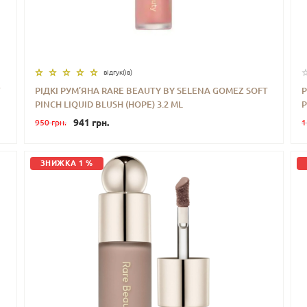
відгук(iв)
T
РІДКІ РУМ’ЯНА RARE BEAUTY BY SELENA GOMEZ SOFT
Р
PINCH LIQUID BLUSH (HOPE) 3.2 ML
P
-
+
КУПИТИ
941 грн.
950 грн.
1
ЗНИЖКА 1 %