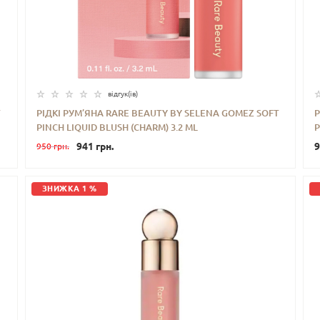
відгук(iв)
T
РІДКІ РУМ’ЯНА RARE BEAUTY BY SELENA GOMEZ SOFT
Р
PINCH LIQUID BLUSH (CHARM) 3.2 ML
P
-
+
КУПИТИ
941 грн.
9
950 грн.
ЗНИЖКА 1 %