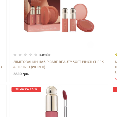
відгук(iв)
ЛІМІТОВАНИЙ НАБІР RARE BEAUTY SOFT PINCH CHEEK
3
& LIP TRIO (WORTH)
-
+
КУПИТИ
L
2850 грн.
5
ЗНИЖКА 20 %