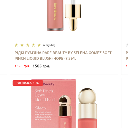
відгук(iв)
T
РІДКІ РУМ’ЯНА RARE BEAUTY BY SELENA GOMEZ SOFT
Р
PINCH LIQUID BLUSH (HOPE) 7.5 ML
P
-
+
КУПИТИ
1505 грн.
1520 грн.
1
ЗНИЖКА 1 %