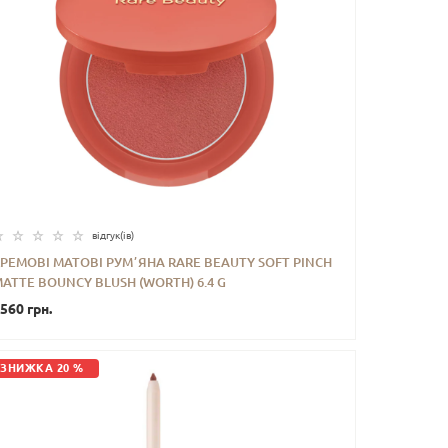
відгук(iв)
РЕМОВІ МАТОВІ РУМʼЯНА RARE BEAUTY SOFT PINCH
ATTE BOUNCY BLUSH (WORTH) 6.4 G
-
+
КУПИТИ
560 грн.
ЗНИЖКА 20 %