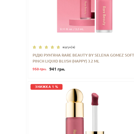
відгук(iв)
РІДКІ РУМ’ЯНА RARE BEAUTY BY SELENA GOMEZ SOF
PINCH LIQUID BLUSH (HAPPY) 3.2 ML
-
+
КУПИТИ
941 грн.
950 грн.
ЗНИЖКА 1 %