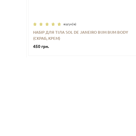
відгук(iв)
НАБІР ДЛЯ ТІЛА SOL DE JANEIRO BUM BUM BODY
(СКРАБ, КРЕМ)
-
+
КУПИТИ
450 грн.