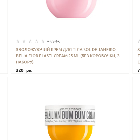
відгук(iв)
ЗВОЛОЖУЮЧИЙ КРЕМ ДЛЯ ТІЛА SOL DE JANEIRO
BEIJA FLOR ELASTI-CREAM 25 ML (БЕЗ КОРОБОЧКИ, З
Е
-
+
КУПИТИ
НАБОРУ)
E
320 грн.
7