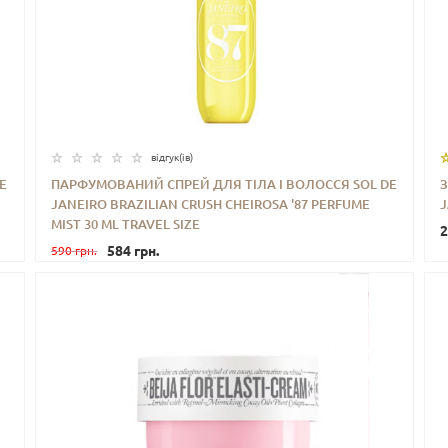
відгук(iв)
E
ПАРФУМОВАНИЙ СПРЕЙ ДЛЯ ТІЛА І ВОЛОССЯ SOL DE
JANEIRO BRAZILIAN CRUSH CHEIROSA '87 PERFUME
J
-
+
КУПИТИ
MIST 30 ML TRAVEL SIZE
2
584 грн.
590 грн.