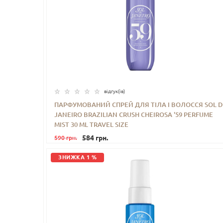
відгук(iв)
ПАРФУМОВАНИЙ СПРЕЙ ДЛЯ ТІЛА І ВОЛОССЯ SOL D
JANEIRO BRAZILIAN CRUSH CHEIROSA '59 PERFUME
-
+
КУПИТИ
MIST 30 ML TRAVEL SIZE
584 грн.
590 грн.
ЗНИЖКА 1 %