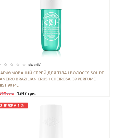
відгук(iв)
ПАРФУМОВАНИЙ СПРЕЙ ДЛЯ ТІЛА І ВОЛОССЯ SOL DE
ANEIRO BRAZILIAN CRUSH CHEIROSA '39 PERFUME
-
+
КУПИТИ
IST 90 ML
1347 грн.
360 грн.
ЗНИЖКА 1 %