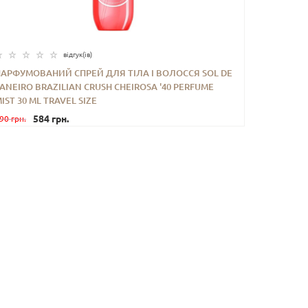
відгук(iв)
ПАРФУМОВАНИЙ СПРЕЙ ДЛЯ ТІЛА І ВОЛОССЯ SOL DE
ANEIRO BRAZILIAN CRUSH CHEIROSA '40 PERFUME
-
+
КУПИТИ
IST 30 ML TRAVEL SIZE
584 грн.
90 грн.