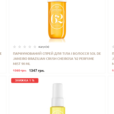
відгук(iв)
E
ПАРФУМОВАНИЙ СПРЕЙ ДЛЯ ТІЛА І ВОЛОССЯ SOL DE
JANEIRO BRAZILIAN CRUSH CHEIROSA '62 PERFUME
J
-
+
КУПИТИ
MIST 90 ML
M
1347 грн.
1360 грн.
1
ЗНИЖКА 1 %