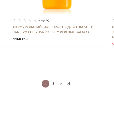
відгук(iв)
ПАРФУМОВАНИЙ БАЛЬЗАМ-СТІК ДЛЯ ТІЛА SOL DE
JANEIRO CHEIROSA '62 JELLY PERFUME BALM 4 G
J
-
+
КУПИТИ
M
1160 грн.
5
1
2
>
>|