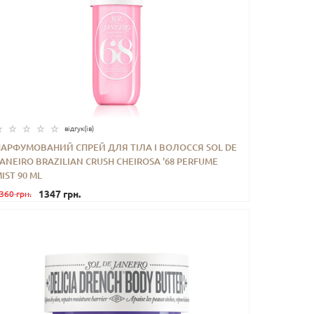
відгук(iв)
ПАРФУМОВАНИЙ СПРЕЙ ДЛЯ ТІЛА І ВОЛОССЯ SOL DE
ANEIRO BRAZILIAN CRUSH CHEIROSA '68 PERFUME
-
+
КУПИТИ
IST 90 ML
1347 грн.
360 грн.