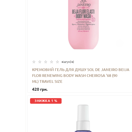
відгук(iв)
КРЕМОВИЙ ГЕЛЬ ДЛЯ ДУШУ SOL DE JANEIRO BEIJA
FLOR RENEWING BODY WASH CHEIROSA '68 (90
-
+
КУПИТИ
ML) TRAVEL SIZE
420 грн.
ЗНИЖКА 1 %