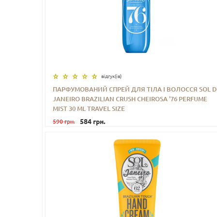
відгук(iв)
ПАРФУМОВАНИЙ СПРЕЙ ДЛЯ ТІЛА І ВОЛОССЯ SOL D
JANEIRO BRAZILIAN CRUSH CHEIROSA '76 PERFUME
-
+
КУПИТИ
MIST 30 ML TRAVEL SIZE
584 грн.
590 грн.