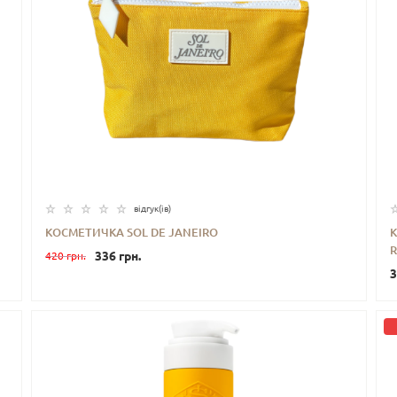
відгук(iв)
КОСМЕТИЧКА SOL DE JANEIRO
К
R
336 грн.
420 грн.
-
+
КУПИТИ
3