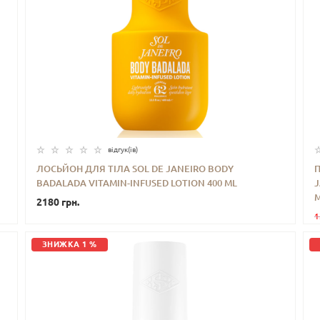
відгук(iв)
ЛОСЬЙОН ДЛЯ ТІЛА SOL DE JANEIRO BODY
BADALADA VITAMIN-INFUSED LOTION 400 ML
J
-
+
КУПИТИ
M
2180 грн.
1
ЗНИЖКА 1 %