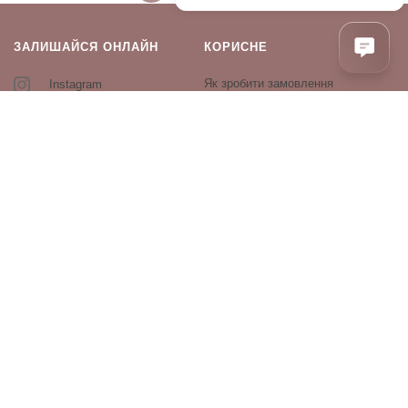
ЗАЛИШАЙСЯ ОНЛАЙН
КОРИСНЕ
Як зробити замовлення
Instagram
Зворотній зв’язок
Оплата і доставка
Повернення і обмін
Оферта та політика
конфіденційності
Виробники
Блог
ПРОДУКЦІЯ
Декоративна косметика