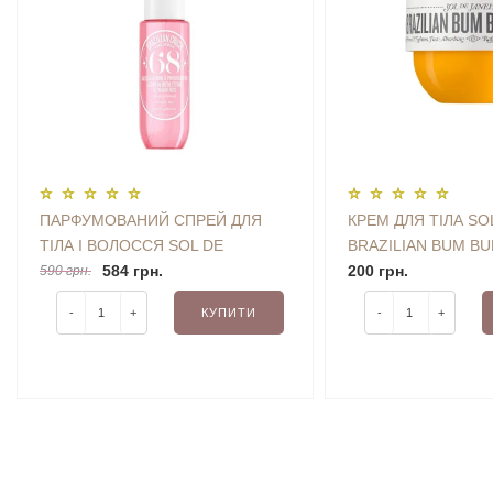
ПАРФУМОВАНИЙ СПРЕЙ ДЛЯ
КРЕМ ДЛЯ ТІЛА SO
ТІЛА І ВОЛОССЯ SOL DE
BRAZILIAN BUM B
JANEIRO BRAZILIAN CRUSH
584 грн.
ML (БЕЗ КОРОБОЧК
200 грн.
590 грн.
CHEIROSA '68 PERFUME MIST 30
-
+
КУПИТИ
-
+
ML TRAVEL SIZE