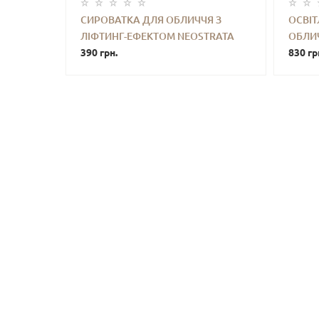
СИРОВАТКА ДЛЯ ОБЛИЧЧЯ З
ОСВІ
ЛІФТИНГ-ЕФЕКТОМ NEOSTRATA
ОБЛИЧ
-
+
КУПИТИ
-
SKIN ACTIVE TRI-THERAPY LIFTING
390 грн.
CORRE
830 гр
SERUM 10 G (БЕЗ КОРОБОЧКИ)
TREAT