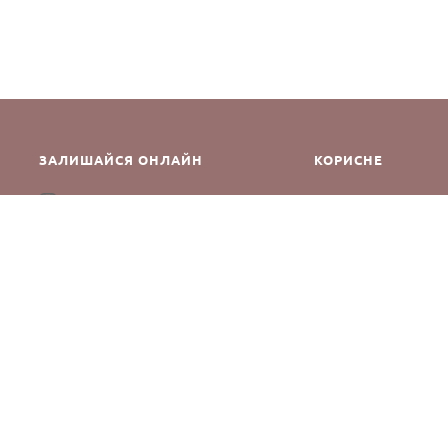
ЗАЛИШАЙСЯ ОНЛАЙН
КОРИСНЕ
Як зробити замовле
Instagram
Зворотній зв’язок
Оплата і доставка
Повернення і обмін
Оферта та політика к
Виробники
Блог