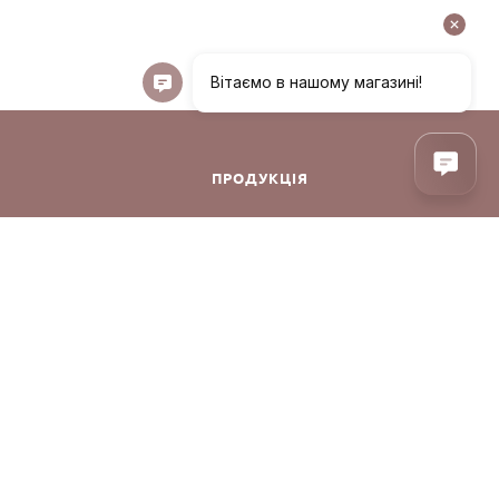
ПРОДУКЦІЯ
ння
Декоративна косметика
Догляд за обличчям
Догляд за волоссям
Аксесуари
онфіденційності
Парфуми
Корея
Догляд за тілом
Уцінка