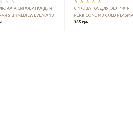
ТЛЮЮЧА СИРОВАТКА ДЛЯ
СИРОВАТКА ДЛЯ ОБЛИЧЧЯ
ЧЯ SKINMEDICA EVEN AND
PERRICONE MD COLD PLASMA
+
КУПИТИ
-
+
КУПИ
CT ADVANCED BRIGHTENING
н.
ADVANCED SERUM CONCENT
385 грн.
MENT 8.8 ML MINI
7.5 ML (БЕЗ КОРОБОЧКИ, З
НАБОРУ)