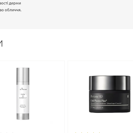
ивості дерми
йво обличчя.
И