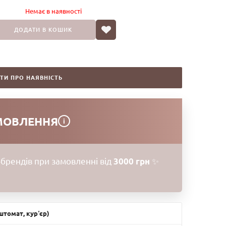
сприяє регенерації епітелію. Формула цієї ампули
Немає в наявностi
покращення тону шкіри, вирівнювання мікрорельєфу та
ДОДАТИ В КОШИК
ції дерми і покращують її пружність та еластичність.
знімає почервоніння і подразнення, а також допомагає
я тургору шкіри.
ТИ ПРО НАЯВНІСТЬ
елементами
МОВЛЕННЯ
i
брендів при замовленні від
3000 грн
✨
томат, курʼєр)