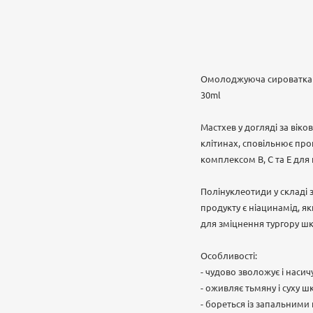
Омолоджуюча сироватка з 
30ml
Мастхев у догляді за вік
клітинах, сповільнює проц
комплексом В, С та Е дл
Полінуклеотиди у складі 
продукту є ніацинамід, я
для зміцнення тургору шк
Особливості:
- чудово зволожує і нас
- оживляє тьмяну і суху ш
- бореться із запальним