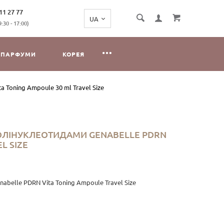
11 27 77
:30 - 17:00)
ПАРФУМИ
КОРЕЯ
Toning Ampoule 30 ml Travel Size
ЛІНУКЛЕОТИДАМИ GENABELLE PDRN
L SIZE
elle PDRN Vita Toning Ampoule Travel Size
 Toning Ampoule, яка відмінно поповнює необхідний запас