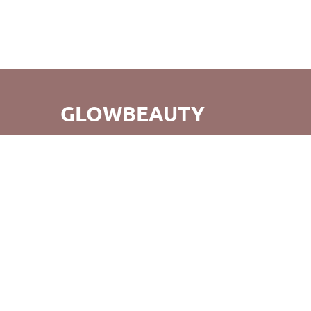
GLOWBEAUTY
GlowBeauty - це не просто зручний шопінг, а й відкриття
для вас абсолютно нового світу б'юті-продуктів. Ми
прагнемо не тільки створення прекрасних покупок, але
й того, щоб повертаючись до нас, ви відчували радість
від нашого обслуговування та продуктів. Вдалих
покупок!
©GlowBeauty 2019 - 2026