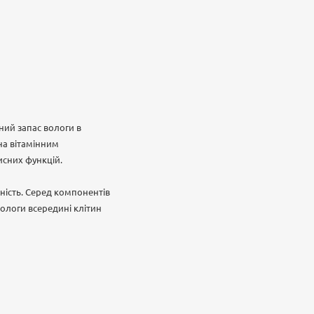
ний запас вологи в
ена вітамінним
исних функцій.
чність. Серед компонентів
вологи всередині клітин