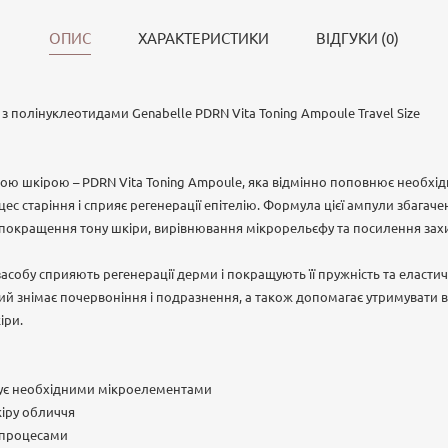
ОПИС
ХАРАКТЕРИСТИКИ
ВІДГУКИ (0)
полінуклеотидами Genabelle PDRN Vita Toning Ampoule Travel Size
овою шкірою – PDRN Vita Toning Ampoule, яка відмінно поповнює необхід
ес старіння і сприяє регенерації епітелію. Формула цієї ампули збагач
я покращення тону шкіри, вирівнювання мікрорельєфу та посилення зах
засобу сприяють регенерації дерми і покращують її пружність та еласти
кий знімає почервоніння і подразнення, а також допомагає утримувати 
іри.
ичує необхідними мікроелементами
кіру обличчя
и процесами