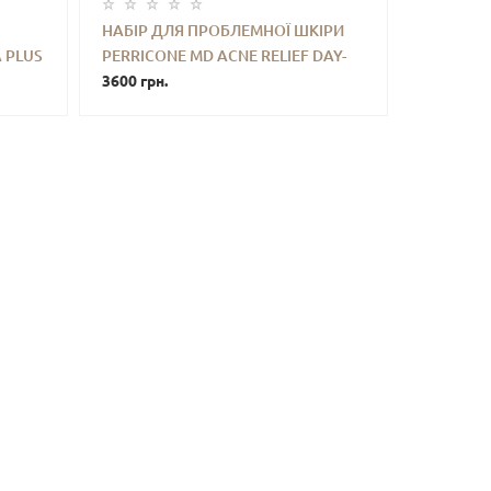
НАБІР ДЛЯ ПРОБЛЕМНОЇ ШКІРИ
 PLUS
PERRICONE MD ACNE RELIEF DAY-
ТИ
-
+
КУПИТИ
RATE
TO-NIGHT ESSENTIALS
3600 грн.