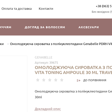
+38 (063) 5
Оплата та доставка
Контакти
Без вихідних (9
ЛИЧЧЯМ
ДОГЛЯД ЗА ВОЛОССЯМ
АКСЕСУАРИ
тки
Омолоджуюча сироватка з полінуклеотидами Genabelle PDRN Vita 
GENABELLE
Артикул:
39675
ОМОЛОДЖУЮЧА СИРОВАТКА З ПО
VITA TONING AMPOULE 30 ML TRAVE
ДО ПОРІВНЯННЯ
Омолоджуюча сироватка з полінуклеотидами Genab
30ml
Мастхев у догляді за віковою шкірою – PDRN Vita
Докладний опис