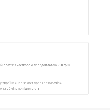
ий платіж з частковою передоплатою 200 грн)
у України «Про захист прав споживачів».
ю та обміну не підлягають