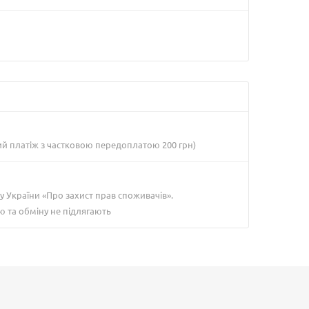
ий платіж з частковою передоплатою 200 грн)
у України «Про захист прав споживачів».
ю та обміну не підлягають