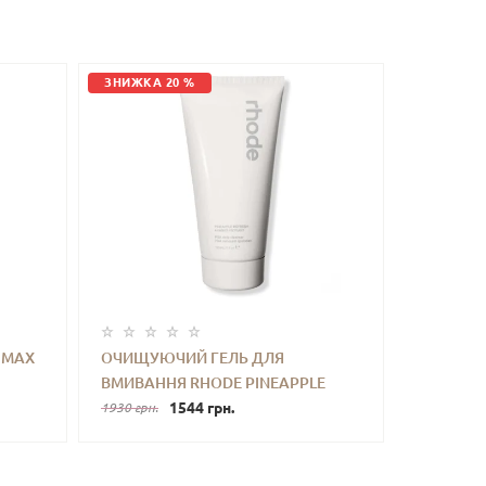
ЗНИЖКА 20 %
IMAX
ОЧИЩУЮЧИЙ ГЕЛЬ ДЛЯ
ВМИВАННЯ RHODE PINEAPPLE
ТИ
-
+
КУПИТИ
REFRESH PGA DAILY CLEANSER 150
1544 грн.
1930 грн.
ML