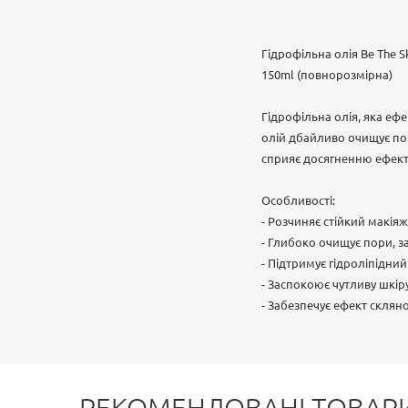
Гідрофільна олія Be The Sk
150ml (повнорозмірна)
Гідрофільна олія, яка еф
олій дбайливо очищує пор
сприяє досягненню ефекту
Особливості:
- Розчиняє стійкий макіяж
- Глибоко очищує пори, з
- Підтримує гідроліпідни
- Заспокоює чутливу шкір
- Забезпечує ефект скляно