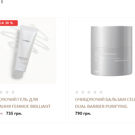
И
А 30 %
УЮЧИЙ ГЕЛЬ ДЛЯ
ОЧИЩУЮЧИЙ БАЛЬЗАМ CEL
ННЯ FEMMUE BRILLIANT
DUAL BARRIER PURIFYING
+
КУПИТИ
-
+
КУПИ
ING GEL GENTLE FACIAL
735 грн.
CLEANSING BALM 50 ML
790 грн.
н.
100 ML