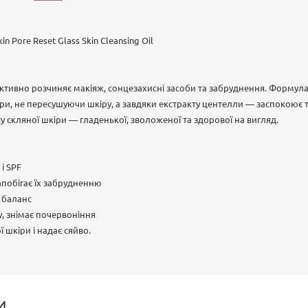
in Pore Reset Glass Skin Cleansing Oil
ективно розчиняє макіяж, сонцезахисні засоби та забруднення. Формула
и, не пересушуючи шкіру, а завдяки екстракту центелли — заспокоює т
 скляної шкіри — гладенької, зволоженої та здорової на вигляд.
 і SPF
апобігає їх забрудненню
й баланс
у, знімає почервоніння
ї шкіри і надає сяйво.