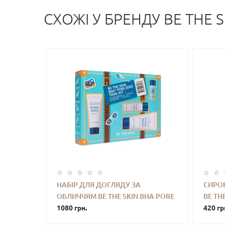
СХОЖI У БРЕНДУ BE THE S
НАБІР ДЛЯ ДОГЛЯДУ ЗА
СИРО
ОБЛИЧЧЯМ BE THE SKIN BHA PORE
BE TH
-
+
КУПИТИ
-
ZERO TRIAL KIT
1080 грн.
SERUM
420 гр