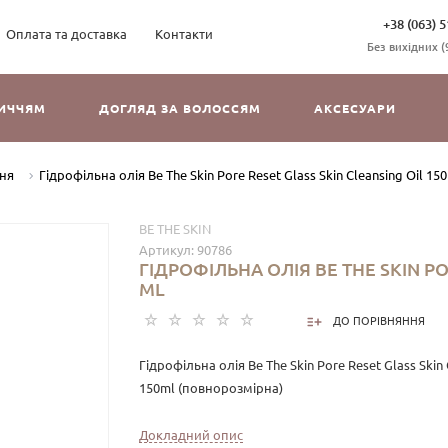
+38 (063) 5
Оплата та доставка
Контакти
Без вихідних (9
ЛИЧЧЯМ
ДОГЛЯД ЗА ВОЛОССЯМ
АКСЕСУАРИ
ня
Гідрофільна олія Be The Skin Pore Reset Glass Skin Cleansing Oil 150
BE THE SKIN
Артикул:
90786
ГІДРОФІЛЬНА ОЛІЯ BE THE SKIN PO
ML
ДО ПОРІВНЯННЯ
Гідрофільна олія Be The Skin Pore Reset Glass Skin 
150ml (повнорозмірна)
Гідрофільна олія, яка ефективно розчиняє макія
Докладний опис