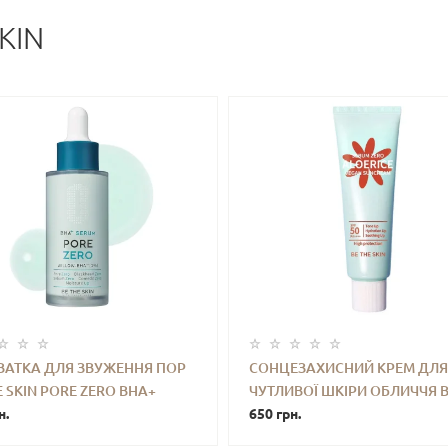
KIN
ВАТКА ДЛЯ ЗВУЖЕННЯ ПОР
СОНЦЕЗАХИСНИЙ КРЕМ ДЛЯ
E SKIN PORE ZERO BHA+
ЧУТЛИВОЇ ШКІРИ ОБЛИЧЧЯ B
+
КУПИТИ
-
+
КУПИ
 30 ML
н.
SKIN SEBUM ZERO ALOERICE
650 грн.
SUN CREAM SPF50 (50 ML)