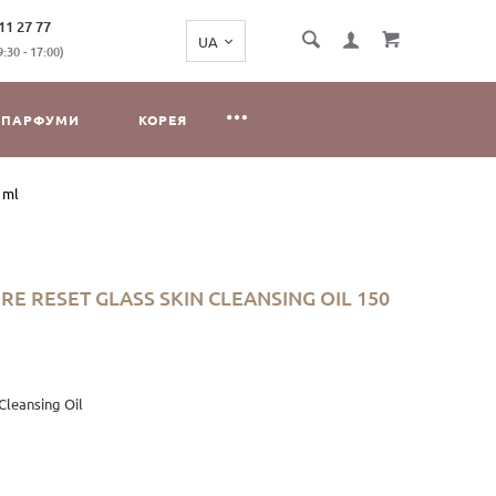
11 27 77
:30 - 17:00)
ПАРФУМИ
КОРЕЯ
 ml
RE RESET GLASS SKIN CLEANSING OIL 150
Cleansing Oil
ж, сонцезахисні засоби та забруднення. Формула на