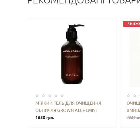
РЕКОМЕНДОВАНІ ТОВАР
ЗНИЖК
МʼЯКИЙ ГЕЛЬ ДЛЯ ОЧИЩЕННЯ
ОЧИЩ
ОБЛИЧЧЯ GROWN ALCHEMIST
ВМИВА
-
+
КУПИТИ
-
GENTLE GEL FACIAL CLEANSER 200
1650 грн.
CLEAS
1050 гр
ML
WASH 