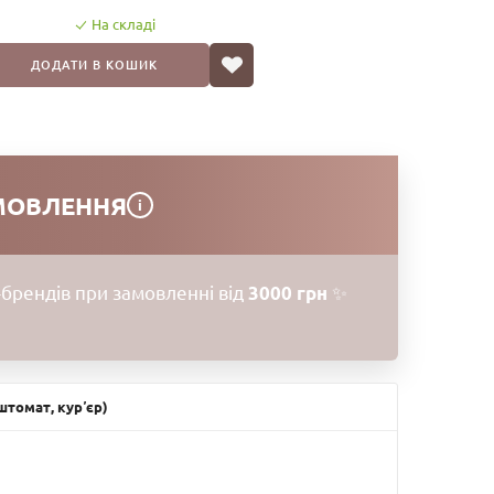
не пересушуючи шкіру, а завдяки екстракту центелли —
На складі
ню ефекту скляної шкіри — гладенької, зволоженої та
ДОДАТИ В КОШИК
МОВЛЕННЯ
i
брендів при замовленні від
3000 грн
✨
томат, курʼєр)