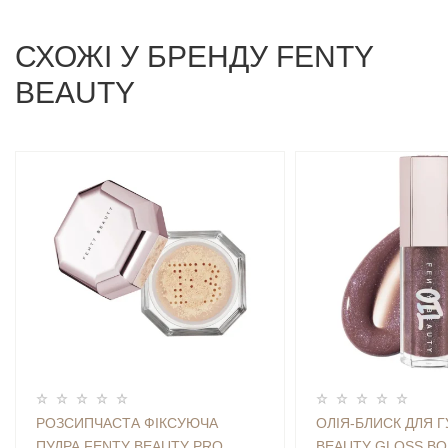
СХОЖI У БРЕНДУ FENTY
BEAUTY
РОЗСИПЧАСТА ФІКСУЮЧА
ОЛІЯ-БЛИСК ДЛЯ Г
ПУДРА FENTY BEAUTY PRO
BEAUTY GLOSS BO