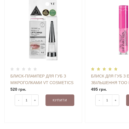
БЛИСК-ПЛАМПЕР ДЛЯ ГУБ З
БЛИСК ДЛЯ ГУБ З
МІКРОГОЛКАМИ VT COSMETICS
ЗБІЛЬШЕННЯ TOO 
REEDLE SHOT LIP PLUMPER 4.3
520 грн.
INJECTION EXTREM
495 грн.
G
PLUMPER (GUM DRO
-
+
КУПИТИ
-
+
(БЕЗ КОРОБОЧКИ, 