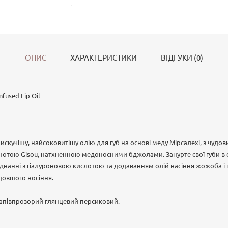
ОПИС
ХАРАКТЕРИСТИКИ
ВІДГУКИ (0)
nfused Lip Oil
искучішу, найсоковитішу олію для губ на основі меду Мірсалехі, з чуд
ьнотою Gisou, натхненною медоносними бджолами. Занурте свої губи в 
днанні з гіалуроновою кислотою та додаванням олій насіння жожоба і 
довшого носіння.
– напівпрозорий глянцевий персиковий.