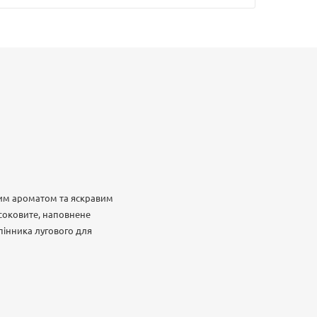
овим ароматом та яскравим
соковите, наповнене
пінника лугового для