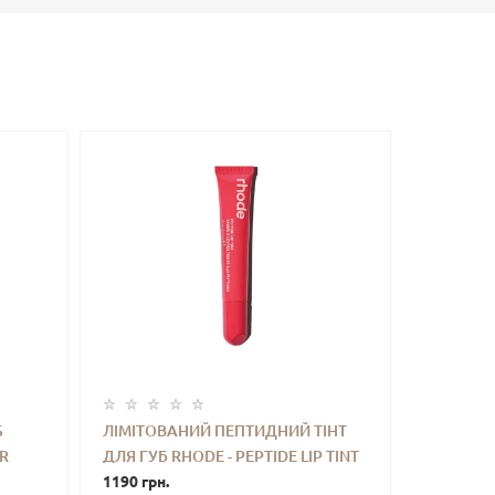
S
ЛІМІТОВАНИЙ ПЕПТИДНИЙ ТІНТ
ER
ДЛЯ ГУБ RHODE - PEPTIDE LIP TINT
ТИ
-
+
КУПИТИ
(GUAVA SPRITZ) 10ML
1190 грн.