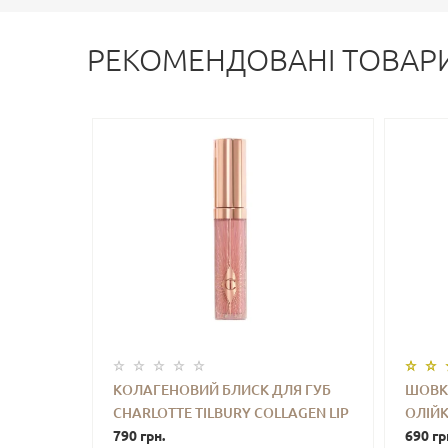
РЕКОМЕНДОВАНІ ТОВАР
КОЛАГЕНОВИЙ БЛИСК ДЛЯ ГУБ
ШОВК
CHARLOTTE TILBURY COLLAGEN LIP
ОЛІЙК
-
+
КУПИТИ
-
BATH (PILLOW TALK FAIR) 2.6 ML (З
790 грн.
BEAUT
690 гр