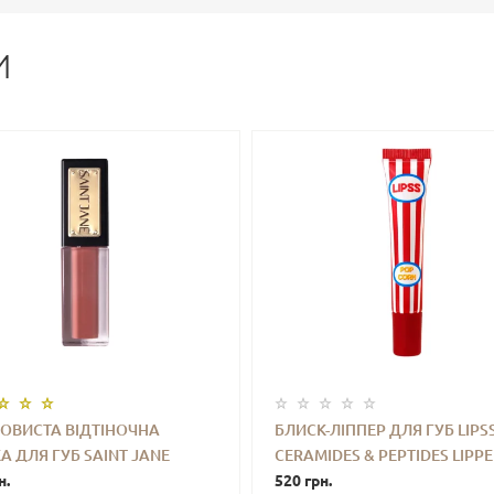
И
ОВИСТА ВІДТІНОЧНА
БЛИСК-ЛІППЕР ДЛЯ ГУБ LIPS
А ДЛЯ ГУБ SAINT JANE
CERAMIDES & PEPTIDES LIPP
+
КУПИТИ
-
+
КУПИ
Y LUXURY LIP SHINE –
н.
POPCORN (РОЖЕВИЙ З
520 грн.