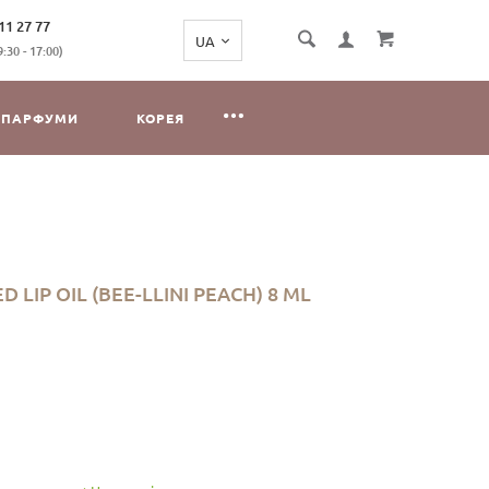
11 27 77
:30 - 17:00)
ПАРФУМИ
КОРЕЯ
 LIP OIL (BEE-LLINI PEACH) 8 ML
 олію для губ на основі меду Мірсалехі, з чудовим