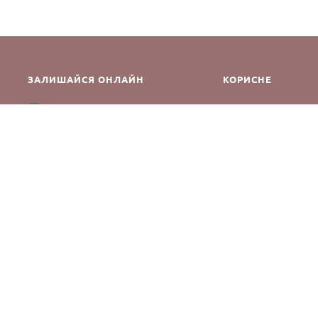
ЗАЛИШАЙСЯ ОНЛАЙН
КОРИСНЕ
Як зробити замовле
Instagram
Зворотній зв’язок
Оплата і доставка
Повернення і обмін
Оферта та політика к
Виробники
Блог