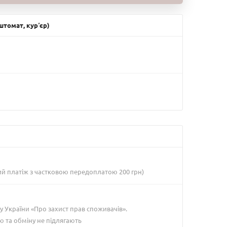
томат, курʼєр)
ий платіж з частковою передоплатою 200 грн)
у України «Про захист прав споживачів».
ю та обміну не підлягають