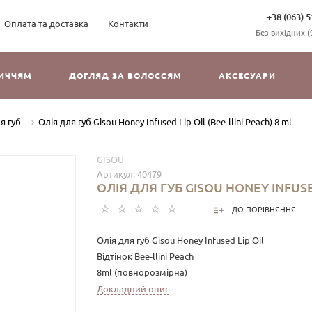
+38 (063) 5
Оплата та доставка
Контакти
Без вихідних (9
ЛИЧЧЯМ
ДОГЛЯД ЗА ВОЛОССЯМ
АКСЕСУАРИ
я губ
Олія для губ Gisou Honey Infused Lip Oil (Bee-llini Peach) 8 ml
GISOU
Артикул:
40479
ОЛІЯ ДЛЯ ГУБ GISOU HONEY INFUSED
ДО ПОРІВНЯННЯ
Олія для губ Gisou Honey Infused Lip Oil
Відтінок Bee-llini Peach
8ml (повнорозмірна)
Докладний опис
Відкрийте для себе найблискучішу, найсоковитішу