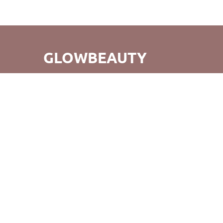
GLOWBEAUTY
GlowBeauty - це не просто зручний шопінг, а й відкриття
для вас абсолютно нового світу б'юті-продуктів. Ми
прагнемо не тільки створення прекрасних покупок, але
й того, щоб повертаючись до нас, ви відчували радість
від нашого обслуговування та продуктів. Вдалих
покупок!
©GlowBeauty 2019 - 2026