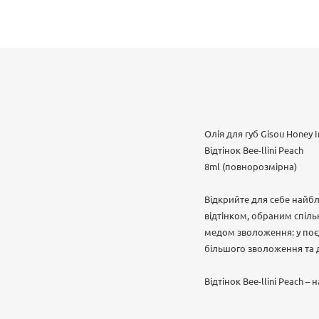
Олія для губ Gisou Honey I
Відтінок Bee-llini Peach
8ml (повнорозмірна)
Відкрийте для себе найбл
відтінком, обраним спіл
медом зволоження: у поє
більшого зволоження та 
Відтінок Bee-llini Peach 