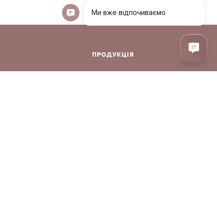
ПРОДУКЦІЯ
ння
Декоративна косметика
Догляд за обличчям
Догляд за волоссям
Аксесуари
онфіденційності
Парфуми
Корея
Догляд за тілом
Уцінка
Акції