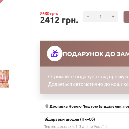
2680 грн.
2412 грн.
🎁
ПОДАРУНОК ДО ЗА
Отримайте подарунок від преміум-
Додається автоматично до кошика
Доставка Новою Поштою (відділення, пош
Відправки щодня (Пн–Сб)
Термін доставки: 1–3 дні по Україні