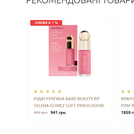
РЕКОМЕНДОВАНІ ТОВАР
ЗНИЖКА 1 %
РІДКІ РУМ’ЯНА RARE BEAUTY BY
КРАПЛ
SELENA GOMEZ SOFT PINCH LIQUID
РУМʼЯ
-
+
КУПИТИ
-
BLUSH (HAPPY) 3.2 ML
941 грн.
BLOOS
1850 г
950 грн.