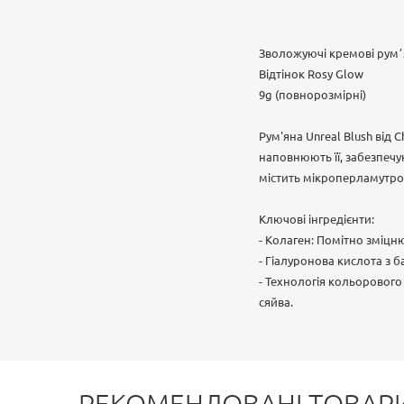
Зволожуючі кремові румʼяна
Відтінок Rosy Glow
9g (повнорозмірні)
Рум'яна Unreal Blush від 
наповнюють її, забезпечу
містить мікроперламутров
Ключові інгредієнти:
- Колаген: Помітно зміцн
- Гіалуронова кислота з 
- Технологія кольорового
сяйва.