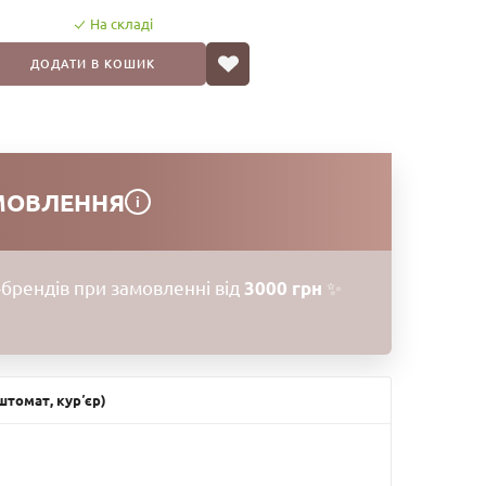
На складі
ДОДАТИ В КОШИК
МОВЛЕННЯ
i
брендів при замовленні від
3000 грн
✨
томат, курʼєр)