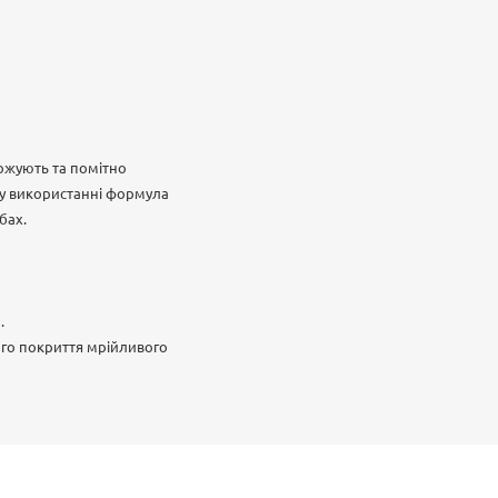
ложують та помітно
 у використанні формула
бах.
.
ого покриття мрійливого