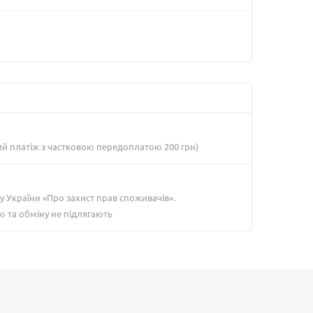
ий платіж з частковою передоплатою 200 грн)
у України «Про захист прав споживачів».
ю та обміну не підлягають