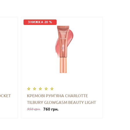
ЗНИЖКА 20 %
OCKET
КРЕМОВІ РУМ'ЯНА CHARLOTTE
TILBURY GLOWGASM BEAUTY LIGHT
ТИ
-
+
КУПИТИ
WANDS (PINKGASM) 5 ML (БЕЗ
760 грн.
950 грн.
КОРОБОЧКИ, З НАБОРУ)