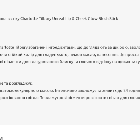
 в стіку Charlotte Tilbury Unreal Lip & Cheek Glow Blush Stick
Charlotte Tilbury збагачені інгредієнтами, що доглядають за шкірою, зво
ючи стійкий колір для гладенького, немов масло, нанесення. Ця проста
і пігменти для глазурованого блиску та сяючого відтінку на щоках та гу
ює та розгладжує.
багатомолекулярною масою: Інтенсивно зволожує та живить до 24 годин
 розсіювання світла: Перламутрові пігменти розсіюють світло для сяюч