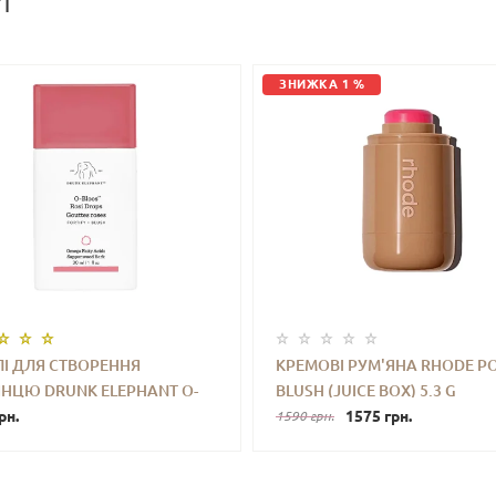
И
ЗНИЖКА 1 %
І ДЛЯ СТВОРЕННЯ
КРЕМОВІ РУМ'ЯНА RHODE P
НЦЮ DRUNK ELEPHANT O-
BLUSH (JUICE BOX) 5.3 G
+
КУПИТИ
-
+
КУПИ
 ROSI DROPS 30 ML
рн.
1575 грн.
1590 грн.