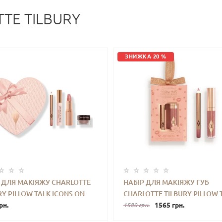
TE TILBURY
ЗНИЖКА 20 %
 ДЛЯ МАКІЯЖУ CHARLOTTE
НАБІР ДЛЯ МАКІЯЖУ ГУБ
RY PILLOW TALK ICONS ON
CHARLOTTE TILBURY PILLOW 
+
КУПИТИ
-
+
КУПИ
O
рн.
MINI GLOSSY LIPS DUO (PILL
1565 грн.
1580 грн.
TALK MEDIUM)