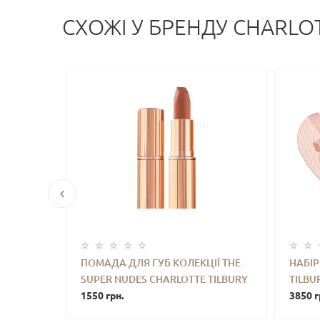
СХОЖI У БРЕНДУ CHARLOT
ARLOTTE
ПОМАДА ДЛЯ ГУБ КОЛЕКЦІЇ THE
НАБІР
VOLUME
SUPER NUDES CHARLOTTE TILBURY
TILBU
УПИТИ
-
+
КУПИТИ
-
(CATWALKING) 3.5 G
1550 грн.
THE G
3850 г