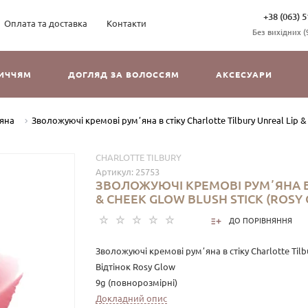
+38 (063) 5
Оплата та доставка
Контакти
Без вихідних (9
ЛИЧЧЯМ
ДОГЛЯД ЗА ВОЛОССЯМ
АКСЕСУАРИ
яна
Зволожуючі кремові румʼяна в стіку Charlotte Tilbury Unreal Lip & 
CHARLOTTE TILBURY
Артикул:
25753
ЗВОЛОЖУЮЧІ КРЕМОВІ РУМʼЯНА В 
& CHEEK GLOW BLUSH STICK (ROSY 
ДО ПОРІВНЯННЯ
Зволожуючі кремові румʼяна в стіку Charlotte Tilbu
Відтінок Rosy Glow
9g (повнорозмірні)
Докладний опис