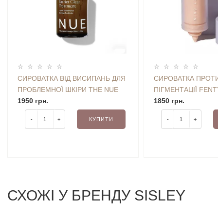
СИРОВАТКА ВІД ВИСИПАНЬ ДЛЯ
СИРОВАТКА ПРОТ
ПРОБЛЕМНОЇ ШКІРИ THE NUE
ПІГМЕНТАЦІЇ FENT
CO. BARRIER CLEAR
1950 грн.
YA TONE 5% NIACI
1850 грн.
TREATMENT 30 ML
SPOT SERUM 30 M
-
+
КУПИТИ
-
+
СХОЖI У БРЕНДУ SISLEY