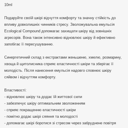
10ml
Подаруйте своїй шкірі відчуття комфорту та значну стійкість до
впливу довколишніх чинників стресу. Зволожувальна емульсія
Ecological Compound допомагає захищати шкіру від зовнішніх
агресорів. Вона також інтенсивно відновлює шкіру й ефективно
запобігає її пересушуванню.
Синергетичний склад з екстрактами женьшеню, хмелю, розмарину,
хвоща й щитолисника сприяє еластичності шкіри та зберігає її
молодість. Після нанесення емульсія надовго сповнює шкіру
сяйвом і відчуттям комфорту.
Властивості:
- відновлює шкіру та додає їй життєвої сили
- забезпечує шкіру оптимальним зволоженням
- сприяє покращенню еластичності шкіри
- помітно додає шкірі сяяння та молодості
- допомагає шкірі боротися зі стресом через забруднене повітря