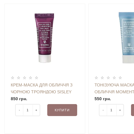
КРЕМ-МАСКА ДЛЯ ОБЛИЧЧЯ З
ТОНІЗУЮЧА МАСКА
ЧОРНОЮ ТРОЯНДОЮ SISLEY
ОБЛИЧЧЯ МОМЕНТА
BLACK ROSE CREAM MASK ​​​​​​​10
850 грн.
SISLEY EXPRESS 
550 грн.
ML
HYDRATING AND T
-
+
КУПИТИ
-
+
MASK 10 ML