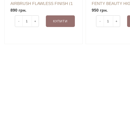
AIRBRUSH FLAWLESS FINISH (1
FENTY BEAUTY HI
FAIR) 3.4 G MINI (УЦІНКА)
890 грн.
GLOSS STICK (BLA
950 грн.
01) 3.6 G (УЦІНКА)
-
+
КУПИТИ
-
+