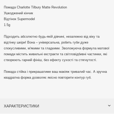
Помада Charlotte Tilbury Matte Revolution
Ушкоджений кінчик
Відтінок Supermodel
1.5g
Підходить абсолютно будь-якій дівчині, незалежно від віку та
відтінку шкіри! Вона – універсальна, робить губи дуже
спокусливими, м'якими та гладкими. Зволожуюча формула матової
помади містить живильні екстракти та світловідбивні частинки, які
створюють гарний фініш, без ефекту сухості та стягнутості.
Помада стійка і прикрашатиме ваш макіяж тривалий час. А зручна
квадратна форма дозволяє якісно повторити контур губ.
ХАРАКТЕРИСТИКИ