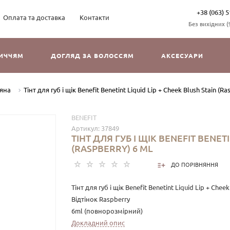
+38 (063) 5
Оплата та доставка
Контакти
Без вихідних (9
ЛИЧЧЯМ
ДОГЛЯД ЗА ВОЛОССЯМ
АКСЕСУАРИ
яна
Тінт для губ і щік Benefit Benetint Liquid Lip + Cheek Blush Stain (Ra
BENEFIT
Артикул:
37849
ТІНТ ДЛЯ ГУБ І ЩІК BENEFIT BENETI
(RASPBERRY) 6 ML
ДО ПОРІВНЯННЯ
Тінт для губ і щік Benefit Benetint Liquid Lip + Cheek
Відтінок Raspberry
6ml (повнорозмірний)
Докладний опис