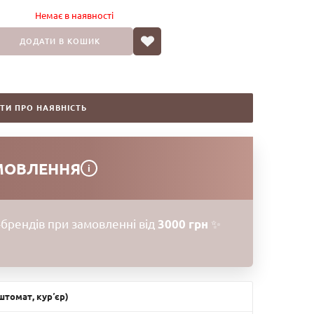
Немає в наявностi
ДОДАТИ В КОШИК
ТИ ПРО НАЯВНІСТЬ
МОВЛЕННЯ
i
брендів при замовленні від
3000 грн
✨
томат, курʼєр)