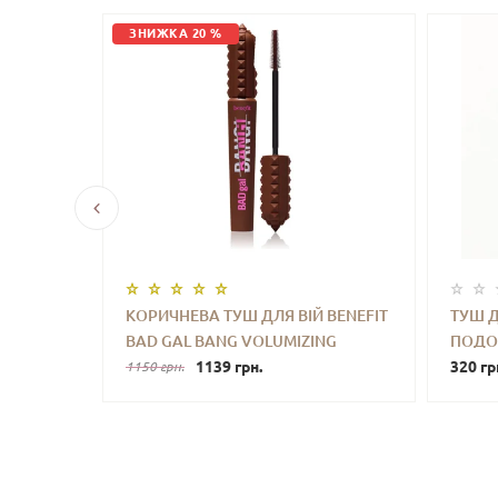
ЗНИЖКА 20 %
ІСК ДЛЯ
КОРИЧНЕВА ТУШ ДЛЯ ВІЙ BENEFIT
ТУШ Д
BROW WAX
BAD GAL BANG VOLUMIZING
ПОДОВ
УПИТИ
-
+
КУПИТИ
-
MASCARA REBEL BROWN 8.5 G
1139 грн.
REAL!
320 гр
1150 грн.