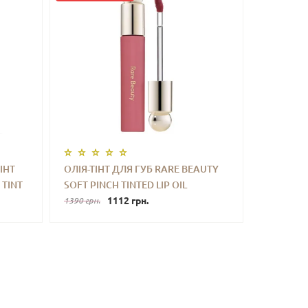
ІНТ
ОЛІЯ-ТІНТ ДЛЯ ГУБ RARE BEAUTY
 TINT
SOFT PINCH TINTED LIP OIL
ТИ
-
+
КУПИТИ
(WONDER) 3 ML
1112 грн.
1390 грн.