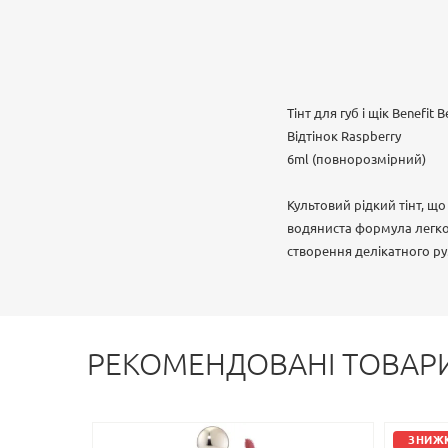
Тінт для губ і щік Benefit B
Відтінок Raspberry
6ml (повнорозмірний)
Культовий рідкий тінт, щ
водяниста формула легко
створення делікатного ру
РЕКОМЕНДОВАНІ ТОВАР
ЗНИЖК