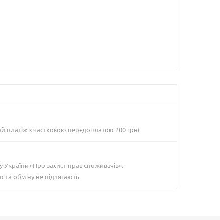
ий платіж з частковою передоплатою 200 грн)
у України «Про захист прав споживачів».
ю та обміну не підлягають