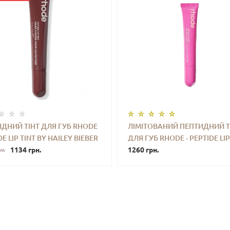
ДНИЙ ТІНТ ДЛЯ ГУБ RHODE
ЛІМІТОВАНИЙ ПЕПТИДНИЙ Т
E LIP TINT BY HAILEY BIEBER
ДЛЯ ГУБ RHODE - PEPTIDE LIP
+
КУПИТИ
-
+
КУПИ
10 ML
1134 грн.
(SHORTCAKE) 10ML
1260 грн.
н.