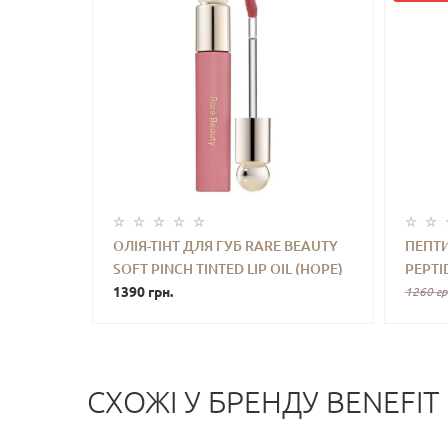
ОЛІЯ-ТІНТ ДЛЯ ГУБ RARE BEAUTY
ПЕПТИ
SOFT PINCH TINTED LIP OIL (HOPE)
PEPTID
-
+
КУПИТИ
-
3 ML
1390 грн.
(PBJ) 
1260 гр
СХОЖI У БРЕНДУ BENEFIT