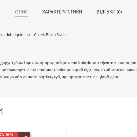
ОПИС
ХАРАКТЕРИСТИКИ
ВІДГУКИ (0)
enetint Liquid Lip + Cheek Blush Stain
о дарує губам і щокам природний рожевий відтінок з ефектом «запоціло
 розтушовується та створює напівпрозорий відтінок, який можна наша
м’янцю або легкого відтінку губ, що протримається цілий день.
И
А 10 %