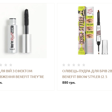
ЛЯ ВІЙ З ЕФЕКТОМ
ОЛІВЕЦЬ-ПУДРА ДЛЯ БРІВ 2
ЖЕННЯ BENEFIT THEY'RE
BENEFIT BROW STYLER (2.5
+
КУПИТИ
-
+
КУПИ
 MAGNET MASCARA 3 G
н.
NEUTRAL BLONDE)
880 грн.
ПОВНОРОЗМІРНИЙ