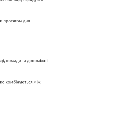
и протягом дня.
вці, помади та допоміжні
егко комбінуються між