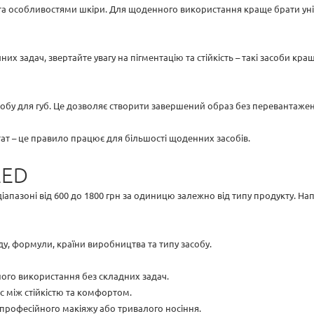
та особливостями шкіри. Для щоденного використання краще брати унів
х задач, звертайте увагу на пігментацію та стійкість – такі засоби кра
асобу для губ. Це дозволяє створити завершений образ без перевантаже
т – це правило працює для більшості щоденних засобів.
EED
іапазоні від 600 до 1800 грн за одиницю залежно від типу продукту. Н
у, формули, країни виробництва та типу засобу.
ного використання без складних задач.
с між стійкістю та комфортом.
 професійного макіяжу або тривалого носіння.