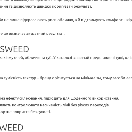
ення та дозволяють швидко коригувати результат.
би не лише підкреслюють риси обличчя, а й підтримують комфорт шкір
ме це визначає акуратний результат.
 SWEED
іяжу очей, обличчя та губ. У каталозі зазвичай представлені туші, олі
 сумісність текстур – бренд орієнтується на мінімалізм, тому засоби л
 без ефекту склеювання, підходять для щоденного використання.
оляють контролювати насиченість лінії без різких переходів.
ортне покриття без сухості.
SWEED