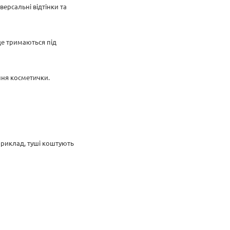
ерсальні відтінки та
ще тримаються під
ння косметички.
априклад, туші коштують