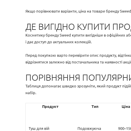
Якщо порівнювати варіанти, ціна на товари бренду Swee
ДЕ ВИГІДНО КУПИТИ ПР
Косметику бренду Sweed купити вигідніше в офіційних а
і дає доступ до актуальних колекцій.
Перед покупкою варто перевірити опис продукту, відтінк
відрізнятися залежно від постачальника та наявності акці
ПОРІВНЯННЯ ПОПУЛЯРНИ
Таблиця допомагає швидко зрозуміти, який продукт піді
набір.
Продукт
Тип
Ціна
Туш для вій
Подовжуюча
900–15