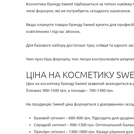
Косметика бренду Sweed підбирається за типом макіяжу 
легкі формули, які не потребують складного нанесення.
Якщо плануєте товари бренду Sweed купити для професійни
освітленням і під час зйомок.
Для базового набору достатньо туші, олівця та одного з
Чим простіша формула, тим легше контролювати результа
ЦІНА НА КОСМЕТИКУ SW
Ціна на косметику бренду Sweed зазвичай знаходиться в д
близько 900–1500 грн, а помади – 700–1300 грн.
На продукцію Sweed ціна формується з урахуванням склад
Базовий сегмент – 600–900 грн. Підходить для щоден
Середній сегмент – 900–1300 грн. Оптимальний балан
Преміум сегмент – 1300–1800 грн. Краще рішення для