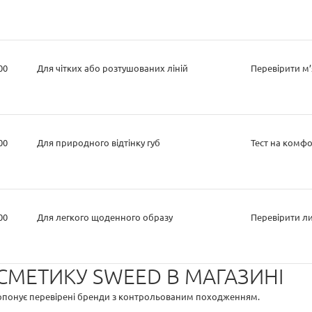
00
Для чітких або розтушованих ліній
Перевірити м’
00
Для природного відтінку губ
Тест на комф
00
Для легкого щоденного образу
Перевірити ли
СМЕТИКУ SWEED В МАГАЗИНІ
пропонує перевірені бренди з контрольованим походженням.