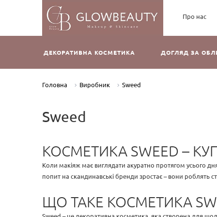
Про нас
ДЕКОРАТИВНА КОСМЕТИКА
ДОГЛЯД ЗА ОБ
Головна
Виробник
Sweed
Sweed
КОСМЕТИКА SWEED – КУ
Коли макіяж має виглядати акуратно протягом усього дн
попит на скандинавські бренди зростає – вони роблять 
ЩО ТАКЕ КОСМЕТИКА S
Sweed – це декоративна косметика, яка створена для щод