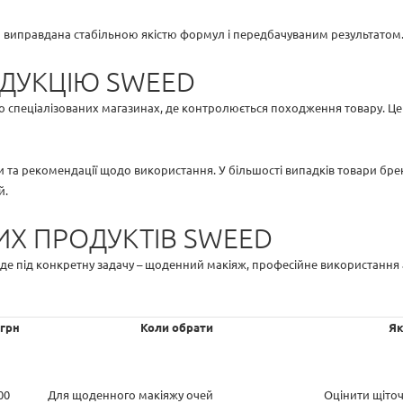
d виправдана стабільною якістю формул і передбачуваним результатом
ОДУКЦІЮ SWEED
бо спеціалізованих магазинах, де контролюється походження товару. Ц
и та рекомендації щодо використання. У більшості випадків товари бр
й.
Х ПРОДУКТІВ SWEED
йде під конкретну задачу – щоденний макіяж, професійне використання
 грн
Коли обрати
Як
00
Для щоденного макіяжу очей
Оцінити щіточ