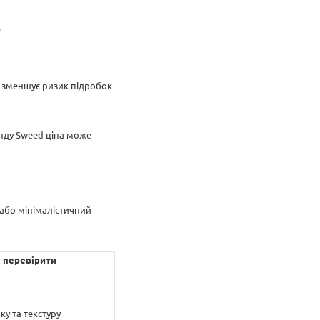
.
е зменшує ризик підробок
енду Sweed ціна може
 або мінімалістичний
 перевірити
ку та текстуру