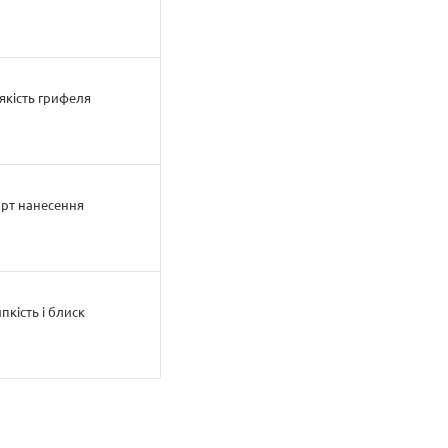
якість грифеля
орт нанесення
пкість і блиск