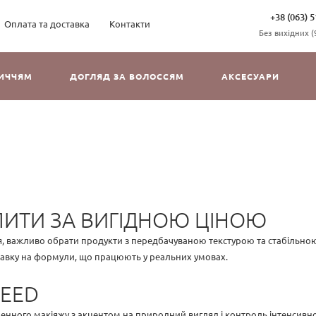
+38 (063) 5
Оплата та доставка
Контакти
Без вихідних (9
ЛИЧЧЯМ
ДОГЛЯД ЗА ВОЛОССЯМ
АКСЕСУАРИ
ПИТИ ЗА ВИГІДНОЮ ЦІНОЮ
я, важливо обрати продукти з передбачуваною текстурою та стабільною
ставку на формули, що працюють у реальних умовах.
WEED
енного макіяжу з акцентом на природний вигляд і контроль інтенсивно