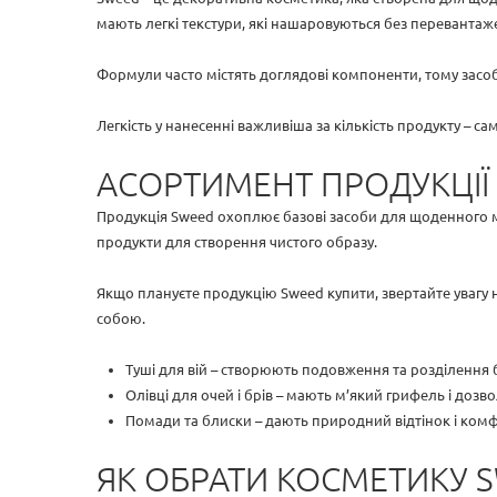
мають легкі текстури, які нашаровуються без перевантаж
Формули часто містять доглядові компоненти, тому засо
Легкість у нанесенні важливіша за кількість продукту – са
АСОРТИМЕНТ ПРОДУКЦІЇ
Продукція Sweed охоплює базові засоби для щоденного мак
продукти для створення чистого образу.
Якщо плануєте продукцію Sweed купити, звертайте увагу на
собою.
Туші для вій – створюють подовження та розділення
Олівці для очей і брів – мають м’який грифель і дозв
Помади та блиски – дають природний відтінок і комф
ЯК ОБРАТИ КОСМЕТИКУ 