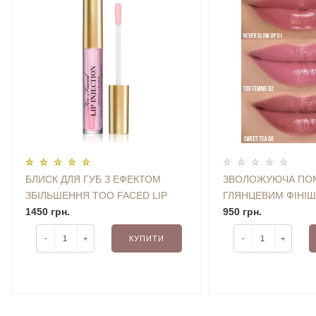
БЛИСК ДЛЯ ГУБ З ЕФЕКТОМ
ЗВОЛОЖУЮЧА ПОМ
ЗБІЛЬШЕННЯ TOO FACED LIP
ГЛЯНЦЕВИМ ФІНІ
INJECTION ULTIMATE LIP
1450 грн.
FACED HEART COR
950 грн.
PLUMPER 4 G
(SWEET TEA 06) 2.
-
+
КУПИТИ
-
+