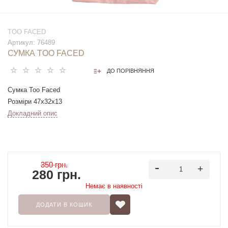
TOO FACED
Артикул:
76489
СУМКА TOO FACED
ДО ПОРІВНЯННЯ
Сумка Too Faced
Розміри 47х32х13
Докладний опис
350 грн.
280 грн.
Немає в наявностi
ДОДАТИ В КОШИК