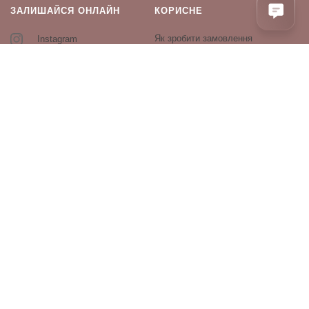
ЗАЛИШАЙСЯ ОНЛАЙН
КОРИСНЕ
Як зробити замовлення
Instagram
Зворотній зв’язок
Оплата і доставка
Повернення і обмін
Оферта та політика
конфіденційності
Виробники
Блог
ПРОДУКЦІЯ
Декоративна косметика
Догляд за обличчям