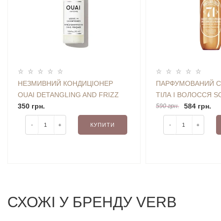
НЕЗМИВНИЙ КОНДИЦІОНЕР
ПАРФУМОВАНИЙ С
OUAI DETANGLING AND FRIZZ
ТІЛА І ВОЛОССЯ S
FIGHTING LEAVE IN
350 грн.
JANEIRO BRAZILIA
584 грн.
590 грн.
CONDITIONER 25 ML
CHEIROSA '71 PER
-
+
КУПИТИ
-
+
ML TRAVEL SIZE
СХОЖI У БРЕНДУ VERB