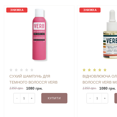
ЗНИЖКА
ЗНИЖКА
СУХИЙ ШАМПУНЬ ДЛЯ
ВІДНОВЛЮЮЧА ОЛ
ТЕМНОГО ВОЛОССЯ VERB
ВОЛОССЯ VERB M
REFRESH DRY SHAMPOO FOR
1080 грн.
JOJOBA TREATMENT
1080 грн.
1350 грн.
1350 грн.
DARK HAIR 180 ML
-
+
КУПИТИ
-
+