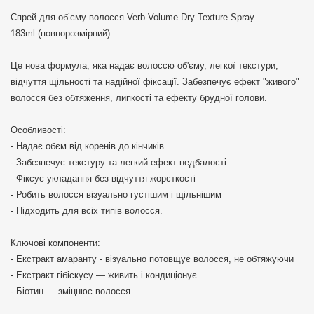
Спрей для обʼєму волосся Verb Volume Dry Texture Spray
183ml (повнорозмірний)
Це нова формула, яка надає волоссю об'єму, легкої текстури,
відчуття щільності та надійної фіксації. Забезпечує ефект "живого"
волосся без обтяження, липкості та ефекту брудної голови.
Особливості:
- Надає обєм від коренів до кінчиків
- Забезпечує текстуру та легкий ефект недбалості
- Фіксує укладання без відчуття жорсткості
- Робить волосся візуально густішим і щільнішим
- Підходить для всіх типів волосся.
Ключові компоненти:
- Екстракт амаранту - візуально потовщує волосся, не обтяжуючи
- Екстракт гібіскусу — живить і кондиціонує
- Біотин — зміцнює волосся