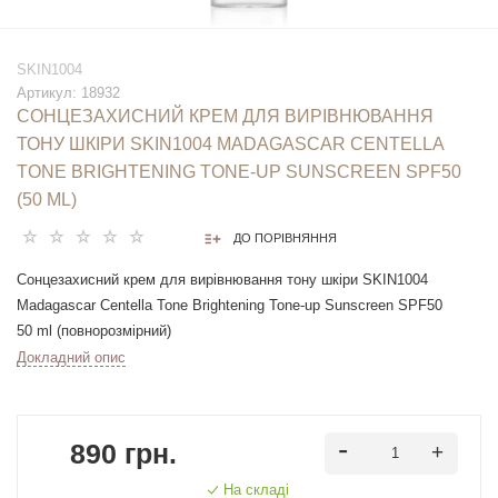
SKIN1004
Артикул:
18932
СОНЦЕЗАХИСНИЙ КРЕМ ДЛЯ ВИРІВНЮВАННЯ
ТОНУ ШКІРИ SKIN1004 MADAGASCAR CENTELLA
TONE BRIGHTENING TONE-UP SUNSCREEN SPF50
(50 ML)
ДО ПОРІВНЯННЯ
Сонцезахисний крем для вирівнювання тону шкіри SKIN1004
Madagascar Centella Tone Brightening Tone-up Sunscreen SPF50
50 ml (повнорозмірний)
Докладний опис
Збагачений екстрактом центелли азіатської сонцезахисний крем
для обличчя ефективно нейтралізує агресивний вплив
ультрафіолету на шкіру, а також злегка вирівнює її тон та усуває
890 грн.
пігментацію. Він містить потужні освітлювальні компоненти, серед
яких транексамова кислота та ніацинамід.
На складі