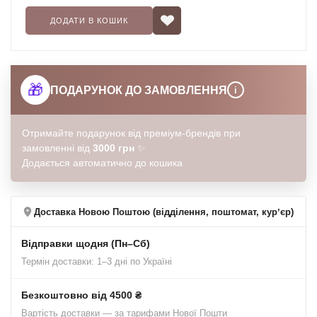
ДОДАТИ В КОШИК
Особливості:
- вирівнює тон шкіри, забезпечуючи легке природне покриття
- надійно захищає епідерміс від сонячних променів завдяки
потужному SPF50
🎁
- освітлює пігментні плями, шрами, сліди від акне
ПОДАРУНОК ДО ЗАМОВЛЕННЯ
i
- сприяє зниженню синтезу меланіну
- має інтенсивні зволожувальні властивості
Отримайте подарунок від преміум-брендів при
- на змішаних фільтрах
замовленні від
3000 грн
✨
- вибілює колір шкіри, підходить для шкіри світлих тонів.
Додається автоматично до кошика
Доставка Новою Поштою (відділення, поштомат, курʼєр)
Відправки щодня (Пн–Сб)
Термін доставки: 1–3 дні по Україні
Безкоштовно від 4500 ₴
Вартість доставки — за тарифами Нової Пошти