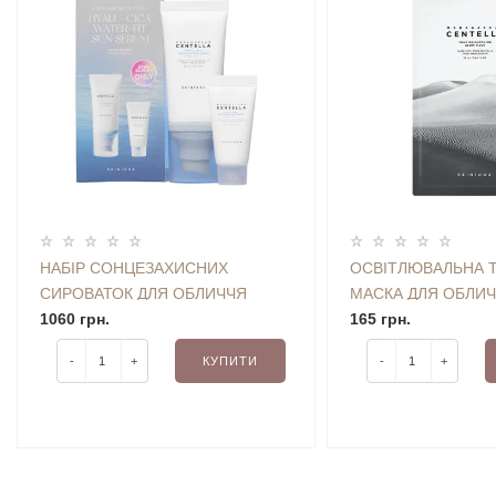
НАБІР СОНЦЕЗАХИСНИХ
ОСВІТЛЮВАЛЬНА 
СИРОВАТОК ДЛЯ ОБЛИЧЧЯ
МАСКА ДЛЯ ОБЛИЧ
SKIN1004 MADAGASCAR
1060 грн.
MADAGASCAR CEN
165 грн.
CENTELLA HYALU-CICA WATER
BRIGHTENING GLO
-
+
КУПИТИ
-
+
FIT SUN SERUM SPF50
ML)