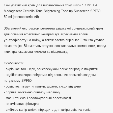
Сонцезахисний крем для вирівнювання тону шкіри SKIN1004
Madagascar Centella Tone Brightening Tone-up Sunscreen SPF50
50 ml (повнорозмірний)
Збагачений екстрактом центелли азіатської сонцезахисний крем
для обличчя ефективно нейтралізує агресивний вплив
ультрафіолету на шкіру, а також злегка вирівнює її тон та усуває
пігментацію. Він містить потужні освітлювальні компоненти, серед
яких транексамова кислота та ніацинамід.
Особливості:
- вирівнює тон шкіри, забезпечуючи легке природне покриття
- надійно захищає епідерміс від сонячних променів завдяки
потужному SPF50
- освітлює пігментні плями, шрами, сліди від акне
- сприяє зниженню синтезу меланіну
- має інтенсивні зволожувальні властивості
- на змішаних фільтрах
- вибілює колір шкіри, підходить для шкіри світлих тонів.