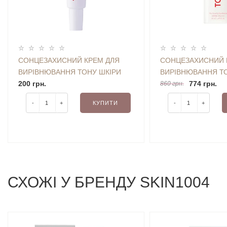
СОНЦЕЗАХИСНИЙ КРЕМ ДЛЯ
СОНЦЕЗАХИСНИЙ 
ВИРІВНЮВАННЯ ТОНУ ШКІРИ
ВИРІВНЮВАННЯ Т
TOCOBO VITA TONE UP SUN
200 грн.
TOCOBO VITA TON
774 грн.
860 грн.
CREAM SPF50 (10 ML) MINI
CREAM SPF50 (50 
-
+
КУПИТИ
-
+
СХОЖI У БРЕНДУ SKIN1004