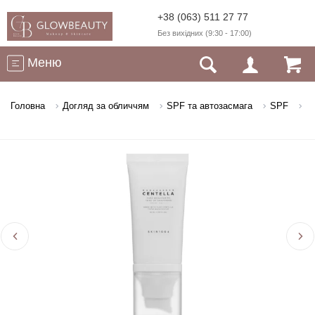
+38 (063) 511 27 77
Без вихідних (9:30 - 17:00)
Меню
Головна
Догляд за обличчям
SPF та автозасмага
SPF
Со