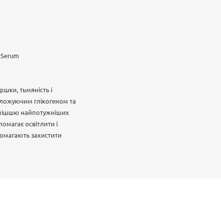
 Serum
ршки, тьмяність і
воложуючим глікогеном та
сумішшю найпотужніших
помагає освітлити і
опомагають захистити