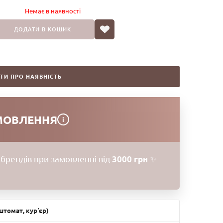
Немає в наявностi
ДОДАТИ В КОШИК
ТИ ПРО НАЯВНІСТЬ
МОВЛЕННЯ
i
брендів при замовленні від
3000 грн
✨
томат, курʼєр)