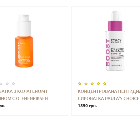
АТКА З КОЛАГЕНОМ І
КОНЦЕНТРОВАНА ПЕПТИДН
ІНОМ С OLEHENRIKSEN
СИРОВАТКА PAULA'S CHOICE
+
КУПИТИ
-
+
КУПИ
 SERUM COLLAGEN BOOSTER
рн.
COLLAGEN MULTI-PEPTIDE
1890 грн.
TRUE-C COMPLEX 30 ML
BOOSTER 20 ML