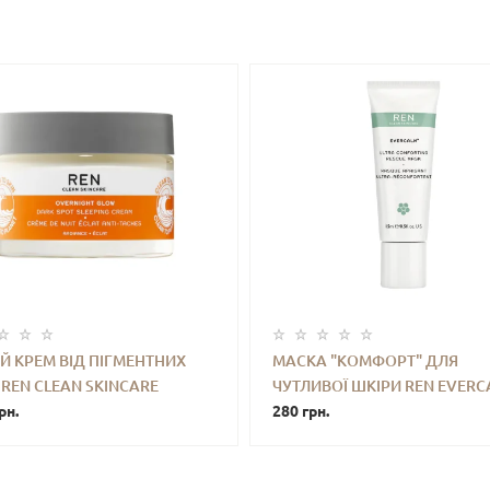
Й КРЕМ ВІД ПІГМЕНТНИХ
МАСКА "КОМФОРТ" ДЛЯ
REN CLEAN SKINCARE
ЧУТЛИВОЇ ШКІРИ REN EVER
+
КУПИТИ
-
+
КУПИ
IGHT GLOW DARK SPOT
рн.
ULTRA COMFORTING RESCUE
280 грн.
ING CREAM 50 ML
10 ML