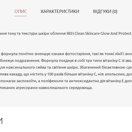
ОПИС
ХАРАКТЕРИСТИКИ
ВІДГУКИ (0)
ня тону та текстури шкіри обличчя REN Clean Skincare Glow And Protect
формула помітно зменшує ознаки фотостаріння, такі як тонкі лінії і змо
 обмежує подразнення. Формула поєднує в собі три типи вітаміну С зі з
ля максимального сяйва та світіння шкіри. Збагачений біоактивною 
лива какаду, що містить у 100 разів більше вітаміну С, ніж апельсини, до
допомагає заспокоїти, а поліфеноли та антиоксидантна дія вітаміну Е д
кликаних агресорами навколишнього середовища.
И