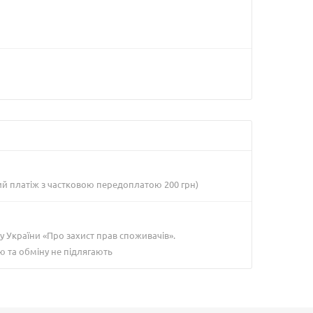
ий платіж з частковою передоплатою 200 грн)
у України «Про захист прав споживачів».
ю та обміну не підлягають