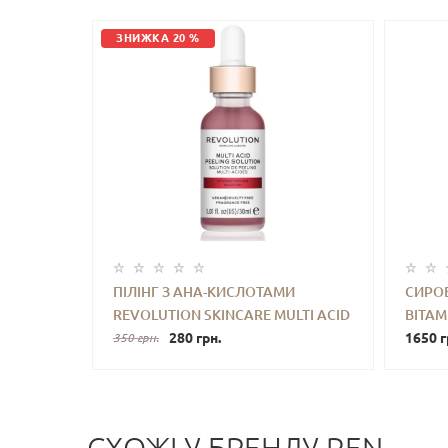
ЗНИЖКА 20 %
ПІЛІНГ З AHA-КИСЛОТАМИ
СИРОВ
REVOLUTION SKINCARE MULTI ACID
ВІТАМ
-
+
КУПИТИ
-
PEELING SOLUTION 30 ML
280 грн.
TRUTH
1650 г
350 грн.
WITH 