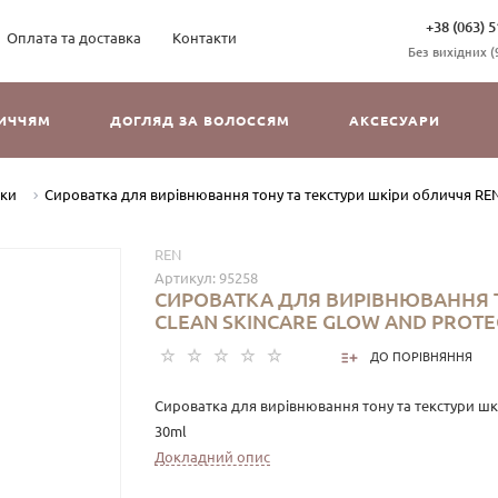
+38 (063) 5
Оплата та доставка
Контакти
Без вихідних (9
ЛИЧЧЯМ
ДОГЛЯД ЗА ВОЛОССЯМ
АКСЕСУАРИ
тки
Сироватка для вирівнювання тону та текстури шкіри обличчя REN 
REN
Артикул:
95258
СИРОВАТКА ДЛЯ ВИРІВНЮВАННЯ Т
CLEAN SKINCARE GLOW AND PROTE
ДО ПОРІВНЯННЯ
Сироватка для вирівнювання тону та текстури шкі
30ml
Докладний опис