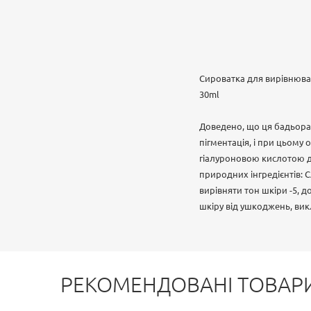
Сироватка для вирівнюван
30ml
Доведено, що ця бадьора 
пігментація, і при цьому
гіалуроновою кислотою д
природних інгредієнтів: С
вирівняти тон шкіри -5, 
шкіру від ушкоджень, ви
РЕКОМЕНДОВАНІ ТОВАР