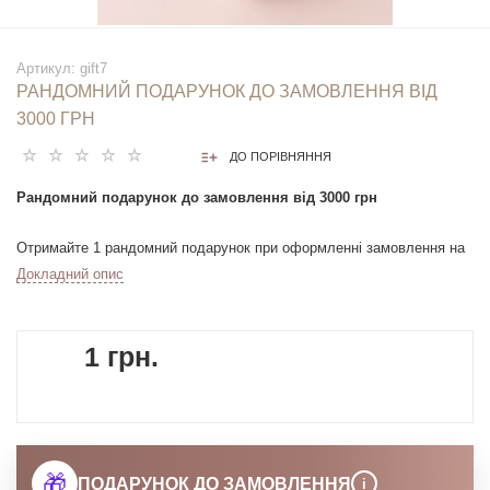
Артикул:
gift7
РАНДОМНИЙ ПОДАРУНОК ДО ЗАМОВЛЕННЯ ВІД
3000 ГРН
ДО ПОРІВНЯННЯ
Рандомний подарунок до замовлення від 3000 грн
Отримайте 1 рандомний подарунок при оформленні замовлення на
суму від 3000 грн.
Докладний опис
Подарунок у вигляді мініатюри косметичного засобу.
Подарунок додається автоматично до кошика після досягнення
1 грн.
необхідної суми замовлення.
Асортимент подарунків змінюється, тому конкретний товар
обирається випадковим чином.
🎁
ПОДАРУНОК ДО ЗАМОВЛЕННЯ
i