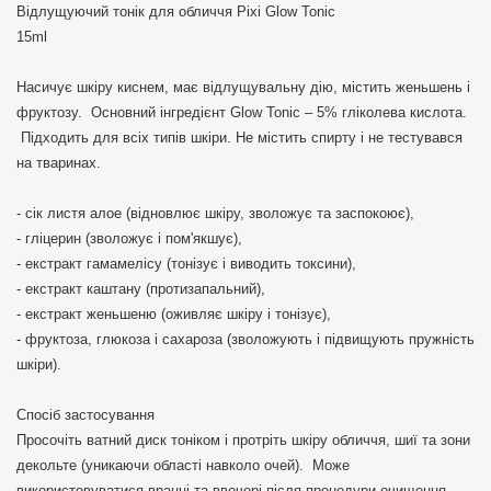
Відлущуючий тонік для обличчя Pixi Glow Tonic
15ml
Насичує шкіру киснем, має відлущувальну дію, містить женьшень і
фруктозу. Основний інгредієнт Glow Tonic – 5% гліколева кислота.
Підходить для всіх типів шкіри. Не містить спирту і не тестувався
на тваринах.
- сік листя алое (відновлює шкіру, зволожує та заспокоює),
- гліцерин (зволожує і пом'якшує),
- екстракт гамамелісу (тонізує і виводить токсини),
- екстракт каштану (протизапальний),
- екстракт женьшеню (оживляє шкіру і тонізує),
- фруктоза, глюкоза і сахароза (зволожують і підвищують пружність
шкіри).
Спосіб застосування
Просочіть ватний диск тоніком і протріть шкіру обличчя, шиї та зони
декольте (уникаючи області навколо очей). Може
використовуватися вранці та ввечері після процедури очищення