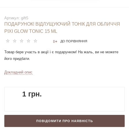
Артикул:
gift5
ПОДАРУНОК! ВІДЛУЩУЮЧИЙ ТОНІК ДЛЯ ОБЛИЧЧЯ
PIXI GLOW TONIC 15 ML
ДО ПОРІВНЯННЯ
Товар бере участь в акції і є подарунком! На жаль, ви не можете
його придбати.
Відлущуючий тонік для обличчя Pixi Glow Tonic
Докладний опис
15ml
1 грн.
ПОВІДОМИТИ ПРО НАЯВНІСТЬ