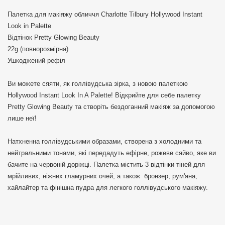
Палетка для макіяжу обличчя Charlotte Tilbury Hollywood Instant
Look in Palette
Відтінок Pretty Glowing Beauty
22g (повнорозмірна)
Ушкоджений рефіл
Ви можете сяяти, як голлівудська зірка, з новою палеткою
Hollywood Instant Look In A Palette! Відкрийте для себе палетку
Pretty Glowing Beauty та створіть бездоганний макіяж за допомогою
лише неї!
Натхненна голлівудськими образами, створена з холодними та
нейтральними тонами, які передадуть ефірне, рожеве сяйво, яке ви
бачите на червоній доріжці. Палетка містить 3 відтінки тіней для
мрійливих, ніжних гламурних очей, а також бронзер, рум'яна,
хайлайтер та фінішна пудра для легкого голлівудського макіяжу.