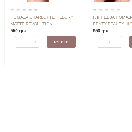
ПОМАДА CHARLOTTE TILBURY
ГЛЯНЦЕВА ПОМАДА
MATTE REVOLUTION
FENTY BEAUTY HI
(SUPERMODEL) 1.5 G (БЕЗ
550 грн.
GLOSS STICK (BLA
950 грн.
КОРОБОЧКИ, З НАБОРУ)
01) 3.6 G (УЦІНКА)
-
+
КУПИТИ
-
+
(УЦІНКА)