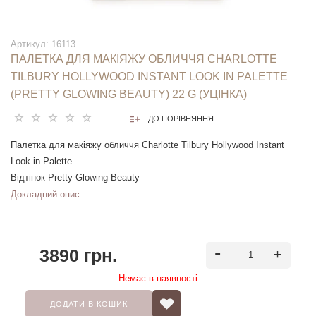
Артикул:
16113
ПАЛЕТКА ДЛЯ МАКІЯЖУ ОБЛИЧЧЯ CHARLOTTE
TILBURY HOLLYWOOD INSTANT LOOK IN PALETTE
(PRETTY GLOWING BEAUTY) 22 G (УЦІНКА)
ДО ПОРІВНЯННЯ
Палетка для макіяжу обличчя Charlotte Tilbury Hollywood Instant
Look in Palette
Відтінок Pretty Glowing Beauty
22g (повнорозмірна)
Докладний опис
Ушкоджений рефіл
3890 грн.
Немає в наявностi
ДОДАТИ В КОШИК