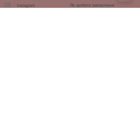
Як зробити замовлення
Instagram
Зворотній зв’язок
Оплата і доставка
Повернення і обмін
Оферта та політика
конфіденційності
Виробники
Блог
ПРОДУКЦІЯ
Декоративна косметика
Догляд за обличчям
Догляд за волоссям
Аксесуари