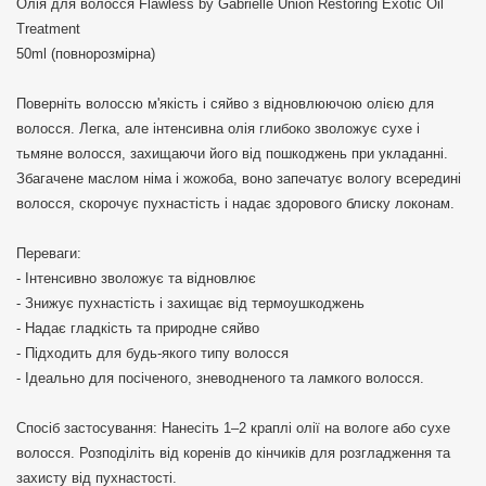
Олія для волосся Flawless by Gabrielle Union Restoring Exotic Oil
Treatment
50ml (повнорозмірна)
Поверніть волоссю м'якість і сяйво з відновлюючою олією для
волосся. Легка, але інтенсивна олія глибоко зволожує сухе і
тьмяне волосся, захищаючи його від пошкоджень при укладанні.
Збагачене маслом німа і жожоба, воно запечатує вологу всередині
волосся, скорочує пухнастість і надає здорового блиску локонам.
Переваги:
- Інтенсивно зволожує та відновлює
- Знижує пухнастість і захищає від термоушкоджень
- Надає гладкість та природне сяйво
- Підходить для будь-якого типу волосся
- Ідеально для посіченого, зневодненого та ламкого волосся.
Спосіб застосування: Нанесіть 1–2 краплі олії на вологе або сухе
волосся. Розподіліть від коренів до кінчиків для розгладження та
захисту від пухнастості.